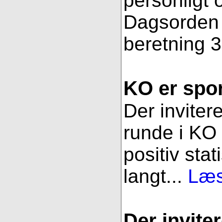
personligt 
Dagsorden f
beretning 3
KO er spor
Der inviter
runde i KO 
positiv stat
langt...
Læs
Der inviter