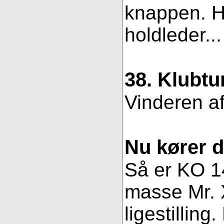
knappen. Hv
holdleder..
38. Klubtu
Vinderen af
Nu kører 
Så er KO 14
masse Mr. X
ligestillin