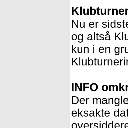
Klubturner
Nu er sidst
og altså Kl
kun i en gr
Klubturnerin
INFO omkri
Der mangler 
eksakte dat
oversiddere