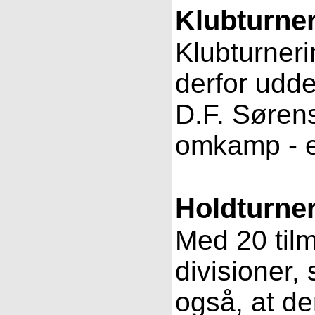
Klubturne
Klubturneri
derfor udde
D.F. Sørens
omkamp - 
Holdturner
Med 20 tilm
divisioner, 
også, at de