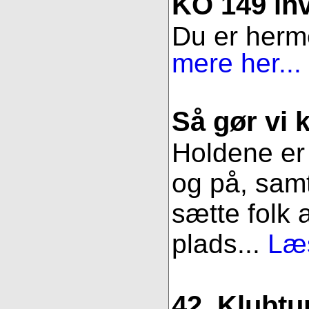
KO 149 inv
Du er herme
mere her...
Så gør vi k
Holdene er 
og på, samt
sætte folk 
plads...
Læs
42. Klubtu