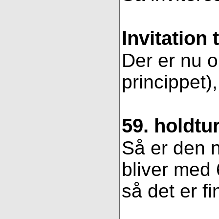
Invitation 
Der er nu op
princippet)
59. holdtu
Så er den n
bliver med 
så det er fi