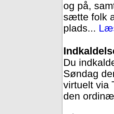
og på, samt
sætte folk 
plads...
Læs
Indkaldels
Du indkalde
Søndag den
virtuelt vi
den ordinæ