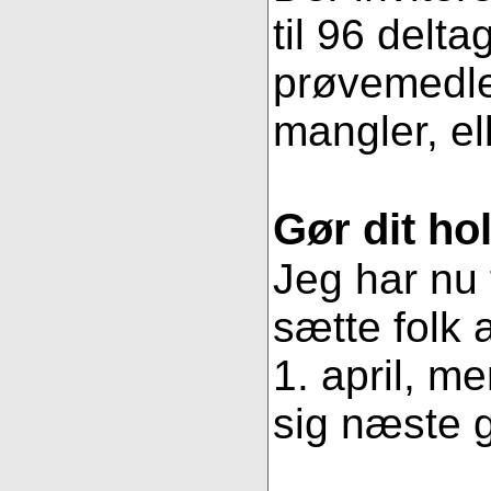
til 96 delt
prøvemedlem
mangler, ell
Gør dit ho
Jeg har nu 
sætte folk
1. april, m
sig næste g