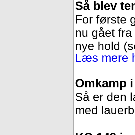
Så blev t
For første g
nu gået fra 
nye hold (s
Læs mere h
Omkamp i 
Så er den l
med lauerbær