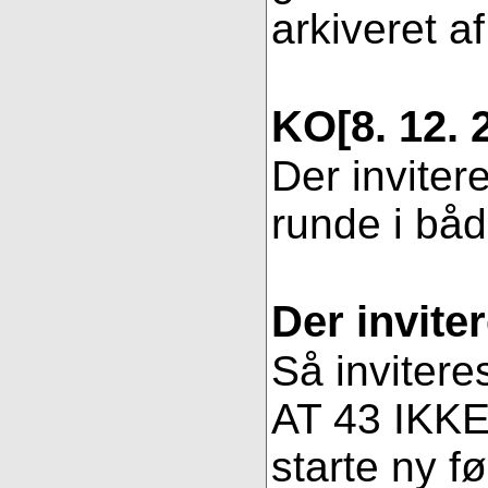
arkiveret af
KO
[8. 12. 
Der inviter
runde i bå
Der invite
Så invitere
AT 43 IKKE 
starte ny fø