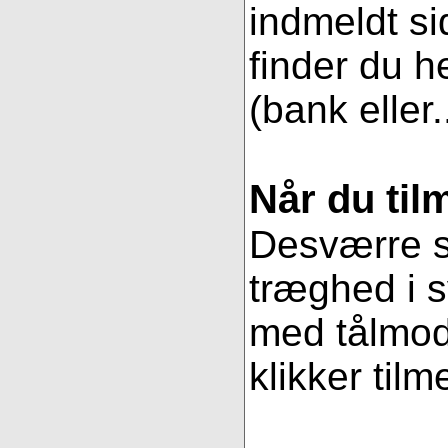
indmeldt si
finder du h
(bank eller.
Når du til
Desværre se
træghed i s
med tålmodi
klikker tilm