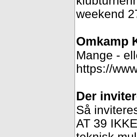
klubturneri
weekend 27
Omkamp K
Mange - ell
https://ww
Der inviter
Så invitere
AT 39 IKKE 
teknisk muli