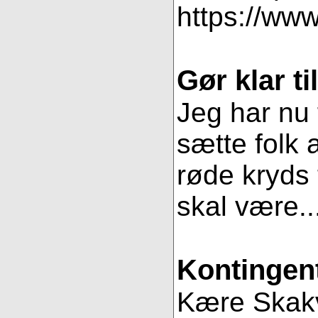
https://www
Gør klar t
Jeg har nu 
sætte folk 
røde kryds t
skal være..
Kontingent
Kære Skakve