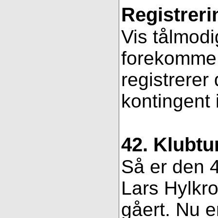
Registreri
Vis tålmodi
forekomme f
registrerer
kontingent 
42. Klubtu
Så er den 4
Lars Hylkro
gåert. Nu er