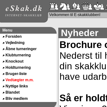
Velkommen til E-skakklubben!
Nyheder
Menu
Forsiden
Brochure 
Vejledning
Åbne turneringer
Nederst til
Klubturnering
Knockout
din skakklu
Holdturnering
have udarbe
Bruger-liste
Vedtægter m.m.
Nyttige links
Blandet
Så er hold
Bliv medlem