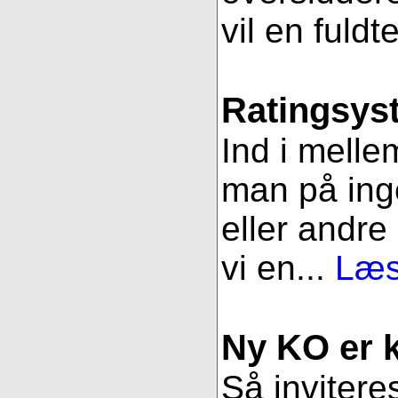
vil en fuldt
Ratingsys
Ind i melle
man på ing
eller andre
vi en...
Læs
Ny KO er kl
Så inviteres