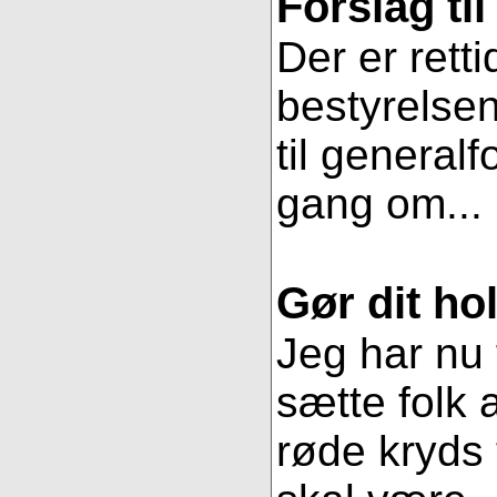
Forslag ti
Der er retti
bestyrelsen
til general
gang om...
Gør dit hol
Jeg har nu 
sætte folk 
røde kryds t