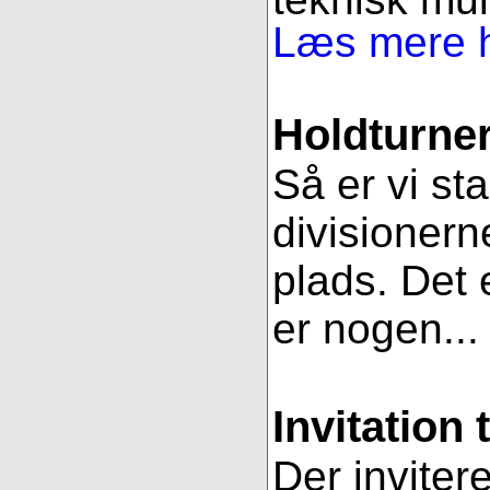
Læs mere h
Holdturner
Så er vi st
divisionern
plads. Det e
er nogen..
Invitation 
Der inviter