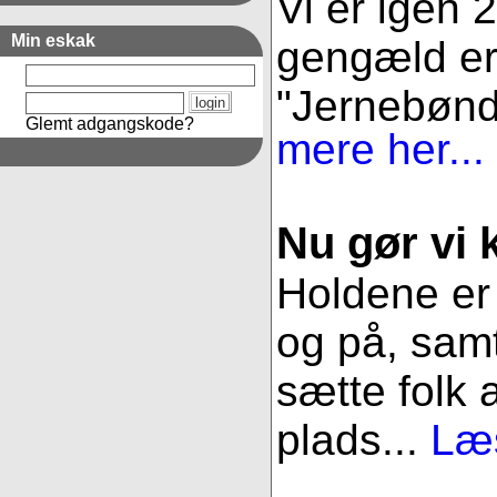
Vi er igen 
Min eskak
gengæld er 
"Jernebønder
Glemt adgangskode?
mere her...
Nu gør vi k
Holdene er 
og på, samt
sætte folk 
plads...
Læs