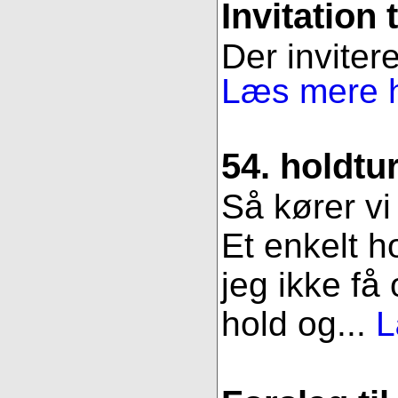
Invitation 
Der invitere
Læs mere h
54. holdtu
Så kører vi
Et enkelt h
jeg ikke få
hold og...
L