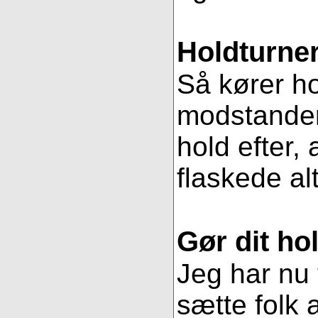
Holdturner
Så kører ho
modstander
hold efter, 
flaskede al
Gør dit hol
Jeg har nu 
sætte folk 