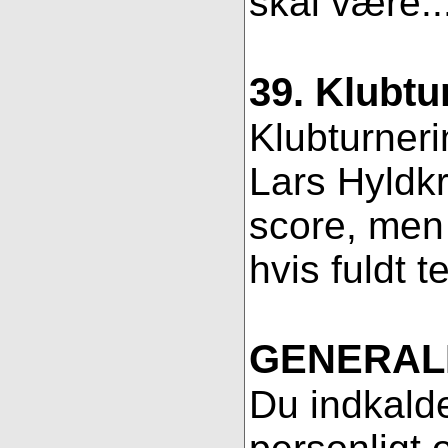
skal være..
39. Klubtu
Klubturneri
Lars Hyldkr
score, men 
hvis fuldt t
GENERAL
Du indkalde