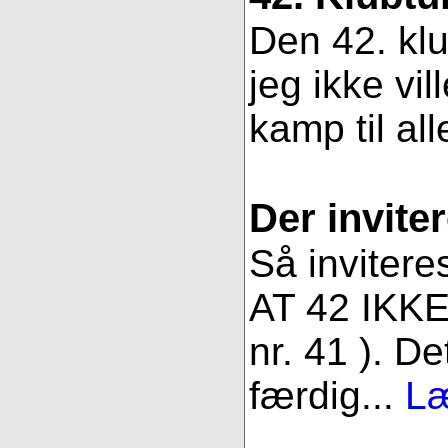
Den 42. klu
jeg ikke vil
kamp til all
Der inviter
Så invitere
AT 42 IKKE 
nr. 41 ). De
færdig...
Læ