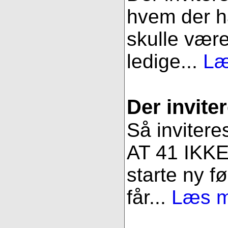
hvem der ha
skulle være
ledige...
Læ
Der inviter
Så invitere
AT 41 IKKE 
starte ny fø
får...
Læs me