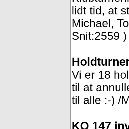
lidt tid, a
Michael, To
Snit:2559 ) 
Holdturner
Vi er 18 ho
til at annul
til alle :-) 
KO 147 inv