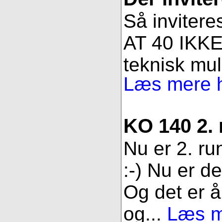
Så invitere
AT 40 IKKE 
teknisk muli
Læs mere h
KO 140 2.
Nu er 2. ru
:-) Nu er d
Og det er åb
og...
Læs me