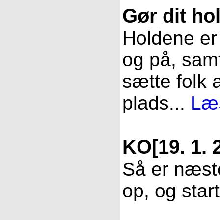
Gør dit hol
Holdene er 
og på, samt
sætte folk 
plads...
Læs
KO
[19. 1. 
Så er næste
op, og star