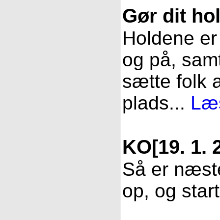
Gør dit hol
Holdene er 
og på, samt
sætte folk 
plads...
Læs
KO
[19. 1. 
Så er næste
op, og star