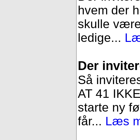
hvem der ha
skulle være
ledige...
Læ
Der inviter
Så invitere
AT 41 IKKE 
starte ny fø
får...
Læs me