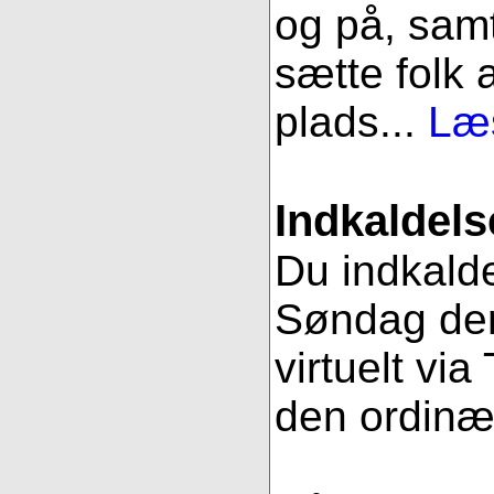
og på, samt
sætte folk 
plads...
Læs
Indkaldels
Du indkalde
Søndag den
virtuelt vi
den ordinæ