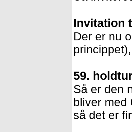
Invitation 
Der er nu op
princippet)
59. holdtu
Så er den n
bliver med 
så det er fi