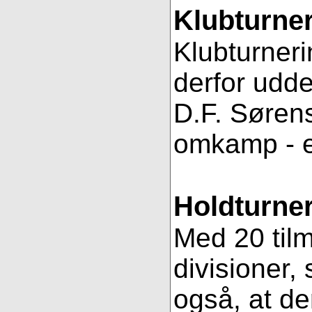
Klubturne
Klubturneri
derfor udde
D.F. Sørens
omkamp - 
Holdturner
Med 20 tilm
divisioner, 
også, at de