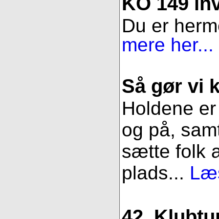
KO 149 inv
Du er herme
mere her...
Så gør vi k
Holdene er 
og på, samt
sætte folk 
plads...
Læs
42. Klubtu