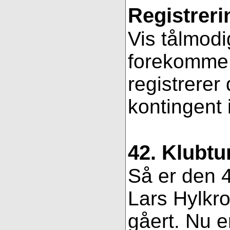
Registreri
Vis tålmodi
forekomme f
registrerer
kontingent 
42. Klubtu
Så er den 4
Lars Hylkro
gåert. Nu er