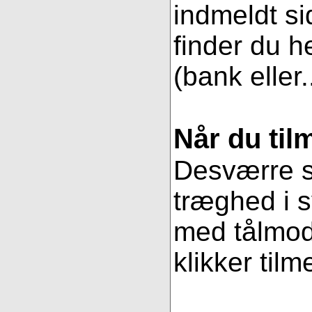
indmeldt si
finder du h
(bank eller.
Når du til
Desværre se
træghed i s
med tålmodi
klikker tilm