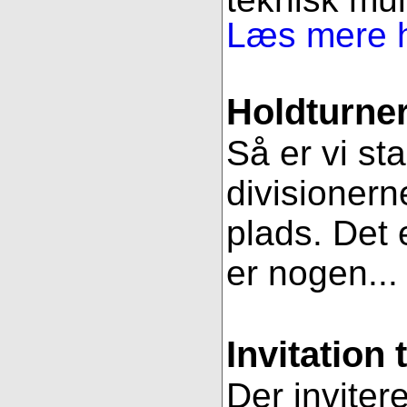
Læs mere h
Holdturner
Så er vi st
divisionern
plads. Det e
er nogen..
Invitation 
Der inviter