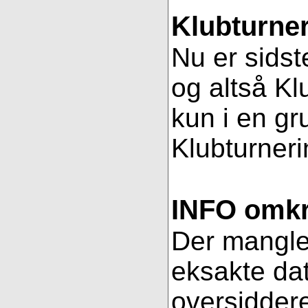
Klubturner
Nu er sidst
og altså Kl
kun i en gr
Klubturnerin
INFO omkri
Der mangler 
eksakte dat
oversiddere