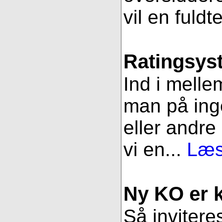
vil en fuldt
Ratingsys
Ind i melle
man på ing
eller andre
vi en...
Læs
Ny KO er kl
Så inviteres