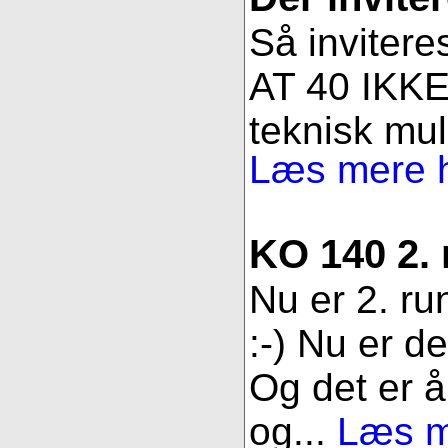
Så invitere
AT 40 IKKE 
teknisk muli
Læs mere h
KO 140 2.
Nu er 2. ru
:-) Nu er d
Og det er åb
og...
Læs me