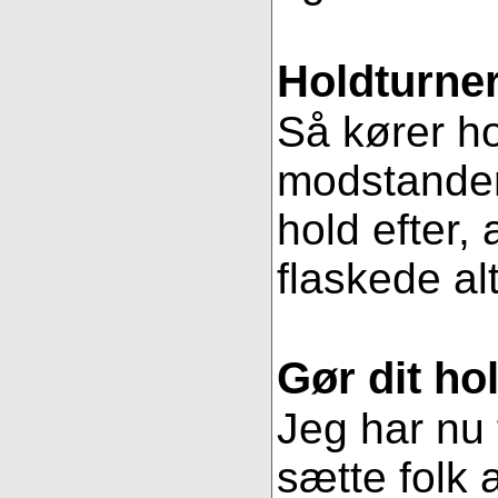
Holdturner
Så kører ho
modstander
hold efter, 
flaskede al
Gør dit hol
Jeg har nu 
sætte folk 