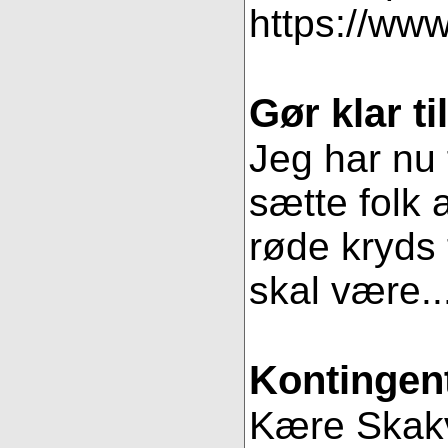
https://www
Gør klar t
Jeg har nu 
sætte folk 
røde kryds t
skal være..
Kontingent
Kære Skakve