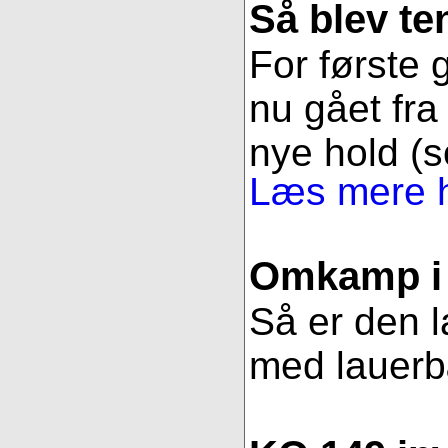
Så blev t
For første g
nu gået fra 
nye hold (s
Læs mere h
Omkamp i 
Så er den l
med lauerbær