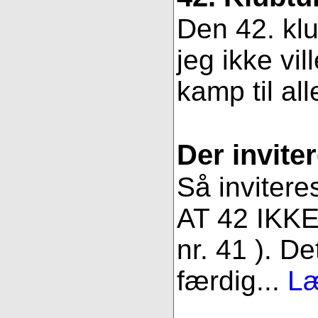
Den 42. klu
jeg ikke vil
kamp til all
Der inviter
Så invitere
AT 42 IKKE 
nr. 41 ). De
færdig...
Læ