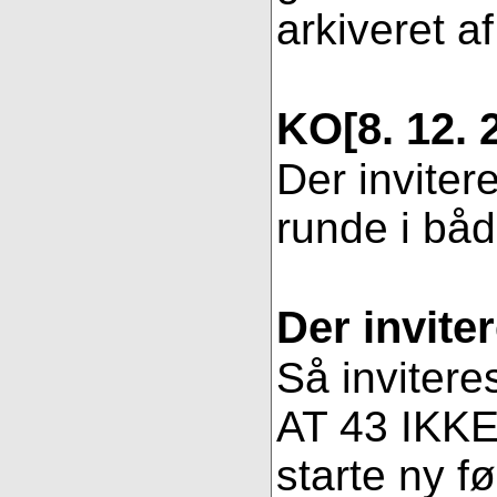
arkiveret af
KO
[8. 12. 
Der inviter
runde i bå
Der invite
Så invitere
AT 43 IKKE 
starte ny fø