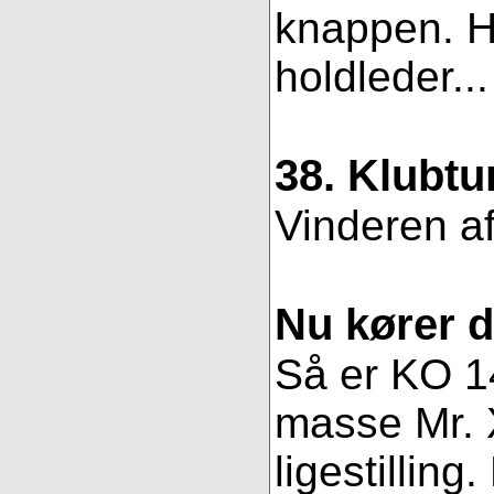
knappen. Hv
holdleder..
38. Klubtu
Vinderen af
Nu kører 
Så er KO 14
masse Mr. X
ligestillin