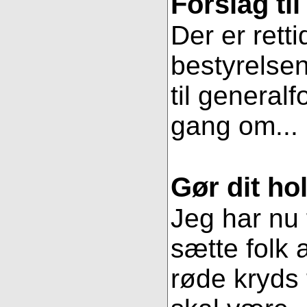
Forslag ti
Der er retti
bestyrelsen
til general
gang om...
Gør dit hol
Jeg har nu 
sætte folk 
røde kryds t