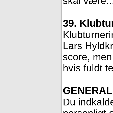
skal være..
39. Klubtu
Klubturneri
Lars Hyldkr
score, men 
hvis fuldt t
GENERAL
Du indkalde