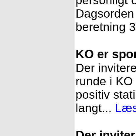
personligt 
Dagsorden f
beretning 3
KO er spor
Der inviter
runde i KO 
positiv stat
langt...
Læs
Der inviter