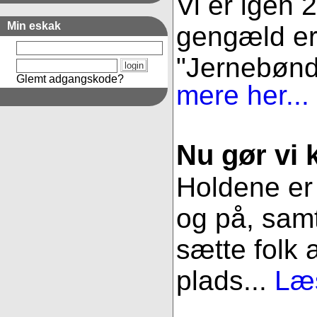
Vi er igen 
Min eskak
gengæld er 
"Jernebønder
Glemt adgangskode?
mere her...
Nu gør vi k
Holdene er 
og på, samt
sætte folk 
plads...
Læs