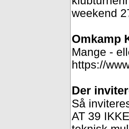
klubturneri
weekend 27
Omkamp K
Mange - ell
https://ww
Der inviter
Så invitere
AT 39 IKKE 
teknisk muli