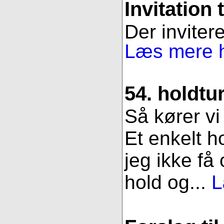
Invitation 
Der invitere
Læs mere h
54. holdtu
Så kører vi
Et enkelt h
jeg ikke få
hold og...
L