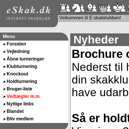
Velkommen til E-skakklubben!
Nyheder
Menu
Forsiden
Brochure 
Vejledning
Åbne turneringer
Nederst til
Klubturnering
Knockout
din skakklu
Holdturnering
have udarbe
Bruger-liste
Vedtægter m.m.
Nyttige links
Blandet
Så er hold
Bliv medlem