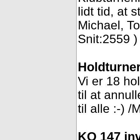
lidt tid, a
Michael, To
Snit:2559 ) 
Holdturner
Vi er 18 ho
til at annul
til alle :-) 
KO 147 inv