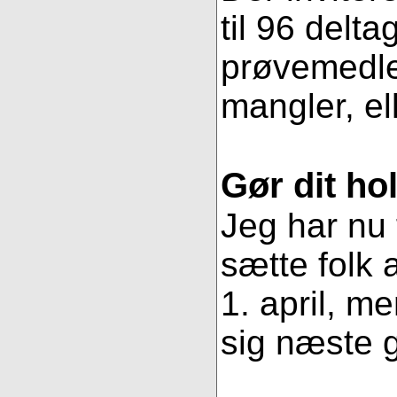
til 96 delt
prøvemedlem
mangler, ell
Gør dit ho
Jeg har nu 
sætte folk
1. april, m
sig næste g