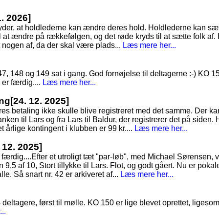
1. 2026]
tyder, at holdlederne kan ændre deres hold. Holdlederne kan sæt
 at ændre på rækkefølgen, og det røde kryds til at sætte folk af. 
t nogen af, da der skal være plads...
Læs mere her...
 148 og 149 sat i gang. God fornøjelse til deltagerne :-) KO 151 
 er færdig....
Læs mere her...
ing
[24. 12. 2025]
es betaling ikke skulle blive registreret med det samme. Der ka
nken til Lars og fra Lars til Baldur, der registrerer det på siden. 
 årlige kontingent i klubben er 99 kr....
Læs mere her...
. 12. 2025]
færdig....Efter et utroligt tæt "par-løb", med Michael Sørensen, v
,5 af 10, Stort tillykke til Lars. Flot, og godt gåert. Nu er pokal
alle. Så snart nr. 42 er arkiveret af...
Læs mere her...
4 deltagere, først til mølle. KO 150 er lige blevet oprettet, lig
..