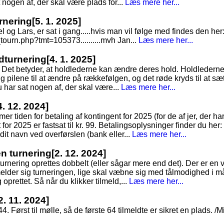
t nogen af, der skal være plads for...
Læs mere her...
rnering
[5. 1. 2025]
 Lars, er sat i gang.....hvis man vil følge med findes den her
ourn.php?tmt=105373..........mvh Jan...
Læs mere her...
ldturnering
[4. 1. 2025]
. Det betyder, at holdlederne kan ændre deres hold. Holdlederne
pilene til at ændre på rækkefølgen, og det røde kryds til at sætt
du har sat nogen af, der skal være...
Læs mere her...
4. 12. 2024]
 tiden for betaling af kontingent for 2025 (for de af jer, der ha
for 2025 er fastsat til kr. 99. Betalingsoplysninger finder du her
 dit navn ved overførslen (bank eller...
Læs mere her...
en turnering
[2. 12. 2024]
turnering oprettes dobbelt (eller sågar mere end det). Der er en 
melder sig turneringen, lige skal væbne sig med tålmodighed i 
 oprettet. Så når du klikker tilmeld,...
Læs mere her...
2. 11. 2024]
44. Først til mølle, så de første 64 tilmeldte er sikret en plads. /M