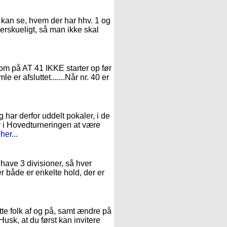
O kan se, hvem der har hhv. 1 og
verskueligt, så man ikke skal
ksom på AT 41 IKKE starter op før
e er afsluttet.......Når nr. 40 er
g har derfor uddelt pokaler, i de
r i Hovedturneringen at være
er...
 have 3 divisioner, så hver
der både er enkelte hold, der er
te folk af og på, samt ændre på
Husk, at du først kan invitere