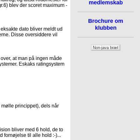
medlemskab
gr.6) blev der scoret maximum -
Brochure om
klubben
en eksakte dato bliver meldt ud
erne. Disse oversiddere vil
r over, at man på ingen måde
ystemer. Eskaks ratingsystem
il mølle princippet), dels når
ision bliver med 6 hold, de to
fornøjelse til alle hold :-)...