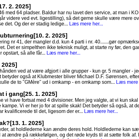
17. 2. 2025]
 146 med 64 pladser. Baldur har nu lavet den service, at man i K
går videre ved evt. ligestilling), så det gerne skulle være mere o
 se det. Og der er stadig ledige...
Læs mere her...
Klubturnering
[10. 2. 2025]
nering nr 41, der mangler d.d. kun 4 parti i nr. 40.......gør opmær
ret. Det er simpelthen ikke teknisk muligt, at starte ny før, den gaml
r opstart, så alle får...
Læs mere her...
. 2025]
rhånden ved at være afgjort i alle grupper - kun gr. 5 mangler - je
t betyder også at Klubmester bliver Michael D.F. Sørensen, efte
skulle de to "GMère" ud i omkamp - en omkamp som...
Læs mere h
at i gang
[25. 1. 2025]
 vi have fortsat med 4 divisioner. Men jeg valgte, at vi kun skal
re kampe. Vi er her jo for at spille skak! Det betyder så også, at 
 kvalificerede til det, ligesom der er...
Læs mere her...
kak?
[13. 1. 2025]
tyder, at holdlederne kan ændre deres hold. Holdlederne kan sæt
 at ændre på rækkefølgen, og det røde kryds til at sætte folk af. 