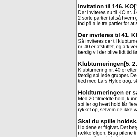
Invitation til 146. KO
[
Der inviteres nu til KO nr.
2 sorte partier (altså hvem 
ind på alle tre partier for at
Der inviteres til 41. 
Så inviteres der til klubtur
nr. 40 er afsluttet, og arkive
færdig vil der blive lidt tid fø
Klubturneringen
[5. 2
Klubturnering nr. 40 er efte
færdig spillede grupper. De
tied med Lars Hyldekrog, 
Holdturneringen er s
Med 20 tilmeldte hold, kunne
spiller og hvert hold får fle
rykket op, selvom de ikke var
Skal du spille holds
Holdene er frigivet. Det be
rækkefølgen. Brug pilene til