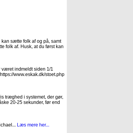
:
 kan sætte folk af og på, samt
e folk af. Husk, at du først kan
r været indmeldt siden 1/1
: https://www.eskak.dk/stoet.php
vis træghed i systemet, der gør,
måske 20-25 sekunder, før end
ichael...
Læs mere her...