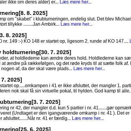
taler ikke om deres alder) er...
Læs mere her...
rnering
[8. 8. 2025]
 om "skabet" i klubturneringen, endelig slut. Det blev Michae
ort tillykke ........Jan Ambirk...
Læs mere her...
[3. 8. 2025]
O nr. 149 :-) KO 148 er startet op, ligesom 2. runde af KO 147....
ny holdturnering
[30. 7. 2025]
tyder, at holdlederne kan ændre deres hold. Holdlederne kan sæt
 at ændre på rækkefølgen, og det røde kryds til at sætte folk af. 
t nogen af, da der skal være plads...
Læs mere her...
 7. 2025]
tartet op.....omkampen i 41 er ikke afsluttet, der mangler 1. parti
eren nok skal få sin virtuelle pokal, til hylden. God kamp til alle.
Klubturnering
[3. 7. 2025]
nering nr 42, der mangler d.d. kun 5 partier i nr. 41.......gør op
arkiveret (Undtaget er den igangværende omkamp i nr. 41 ). Det er
 afsluttet.......Når nr. 41 er færdig...
Læs mere her...
rnering
[25. 6. 2025]