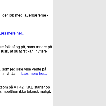
l, der løb med lauerbærerne -
Læs mere her...
te folk af og på, samt ændre på
Husk, at du først kan invitere
, som jeg ikke ville vente på.
....mvh Jan...
Læs mere her...
mærksom på AT 42 IKKE starter op
 simpelthen ikke teknisk muligt,