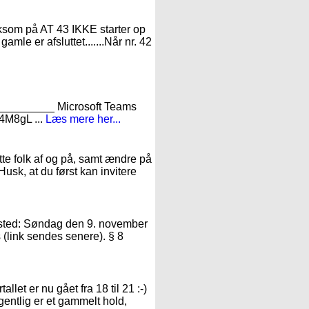
mærksom på AT 43 IKKE starter op
gamle er afsluttet.......Når nr. 42
_______ Microsoft Teams
4M8gL ...
Læs mere her...
te folk af og på, samt ændre på
Husk, at du først kan invitere
r sted: Søndag den 9. november
 (link sendes senere). § 8
llet er nu gået fra 18 til 21 :-)
gentlig er et gammelt hold,