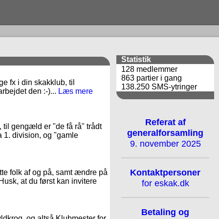
Statistik
128 medlemmer
863 partier i gang
 fx i din skakklub, til
138.250 SMS-ytringer
rbejdet den :-)...
Læs mere
Referat af
il gengæld er "de få rå" trådt
generalforsamling
a 1. division, og "gamle
9. november 2025
Kontaktpersoner
te folk af og på, samt ændre på
Husk, at du først kan invitere
for eskak.dk
Betaling og
Hyldkrog, og altså Klubmester for