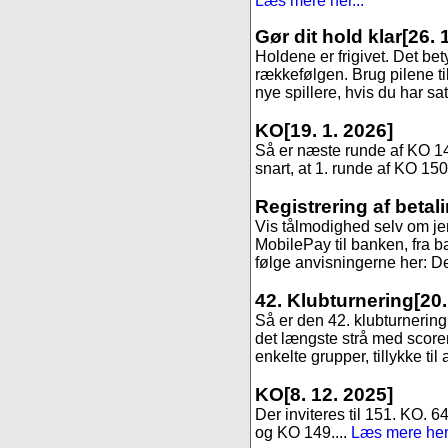
Læs mere her...
Gør dit hold klar
[26. 
Holdene er frigivet. Det be
rækkefølgen. Brug pilene til
nye spillere, hvis du har sa
KO
[19. 1. 2026]
Så er næste runde af KO 147,
snart, at 1. runde af KO 150
Registrering af betal
Vis tålmodighed selv om jer
MobilePay til banken, fra ba
følge anvisningerne her: Det
42. Klubturnering
[20
Så er den 42. klubturnering 
det længste strå med scoren 9
enkelte grupper, tillykke til 
KO
[8. 12. 2025]
Der inviteres til 151. KO. 6
og KO 149....
Læs mere her.