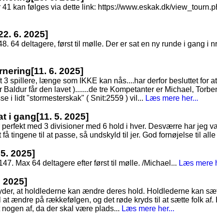
nr 41 kan følges via dette link: https://www.eskak.dk/view_tour
22. 6. 2025]
48. 64 deltagere, først til mølle. Der er sat en ny runde i gang i nr
rnering
[11. 6. 2025]
3 spillere, længe som IKKE kan nås....har derfor besluttet for at s
Baldur får den lavet ).......de tre Kompetanter er Michael, Torbe
e i lidt "stormesterskak" ( Snit:2559 ) vil...
Læs mere her...
at i gang
[11. 5. 2025]
 perfekt med 3 divisioner med 6 hold i hver. Desværre har jeg vær
å tingene til at passe, så undskyld til jer. God fornøjelse til alle 
 5. 2025]
7. Max 64 deltagere efter først til mølle. /Michael...
Læs mere h
. 2025]
tyder, at holdlederne kan ændre deres hold. Holdlederne kan sæt
 at ændre på rækkefølgen, og det røde kryds til at sætte folk af. 
t nogen af, da der skal være plads...
Læs mere her...