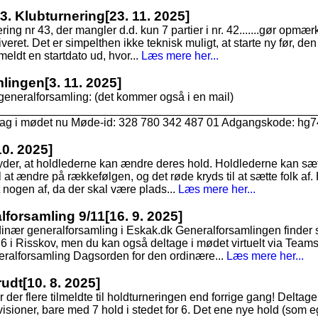
43. Klubturnering
[23. 11. 2025]
nering nr 43, der mangler d.d. kun 7 partier i nr. 42.......gør op
kiveret. Det er simpelthen ikke teknisk muligt, at starte ny før, den 
 meldt en startdato ud, hvor...
Læs mere her...
mlingen
[3. 11. 2025]
generalforsamling: (det kommer også i en mail)
___________________________________________________
ltag i mødet nu Møde-id: 328 780 342 487 01 Adgangskode: hg7
10. 2025]
tyder, at holdlederne kan ændre deres hold. Holdlederne kan sæt
 at ændre på rækkefølgen, og det røde kryds til at sætte folk af. 
t nogen af, da der skal være plads...
Læs mere her...
alforsamling 9/11
[16. 9. 2025]
dinær generalforsamling i Eskak.dk Generalforsamlingen finde
6 i Risskov, men du kan også deltage i mødet virtuelt via Teams
ralforsamling Dagsorden for den ordinære...
Læs mere her...
rudt
[10. 8. 2025]
r der flere tilmeldte til holdturneringen end forrige gang! Deltagerta
visioner, bare med 7 hold i stedet for 6. Det ene nye hold (som e