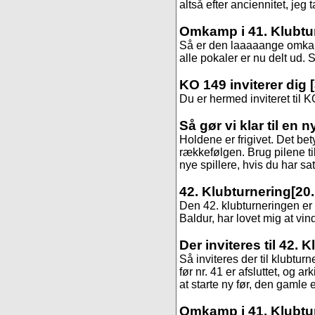
altså efter anciennitet, jeg 
Omkamp i 41. Klubtu
Så er den laaaaange omkamp
alle pokaler er nu delt ud. St
KO 149 inviterer dig
Du er hermed inviteret til K
Så gør vi klar til en 
Holdene er frigivet. Det be
rækkefølgen. Brug pilene til
nye spillere, hvis du har sa
42. Klubturnering
[20.
Den 42. klubturneringen er s
Baldur, har lovet mig at vind
Der inviteres til 42. 
Så inviteres der til klubtur
før nr. 41 er afsluttet, og 
at starte ny før, den gamle er
Omkamp i 41. Klubtu