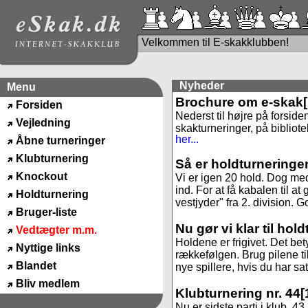
Velkommen til E-skakklubben!
Nyheder
Menu
Brochure om e-skak
Forsiden
Nederst til højre på forside
Vejledning
skakturneringer, på bibliote
her...
Åbne turneringer
Klubturnering
Så er holdturneringe
Knockout
Vi er igen 20 hold. Dog med
ind. For at få kabalen til 
Holdturnering
vestjyder" fra 2. division. God
Bruger-liste
Nu gør vi klar til hol
Vedtægter m.m.
Holdene er frigivet. Det be
Nyttige links
rækkefølgen. Brug pilene til
Blandet
nye spillere, hvis du har sa
Bliv medlem
Klubturnering nr. 44
[
Nu er sidste parti i klub. 4