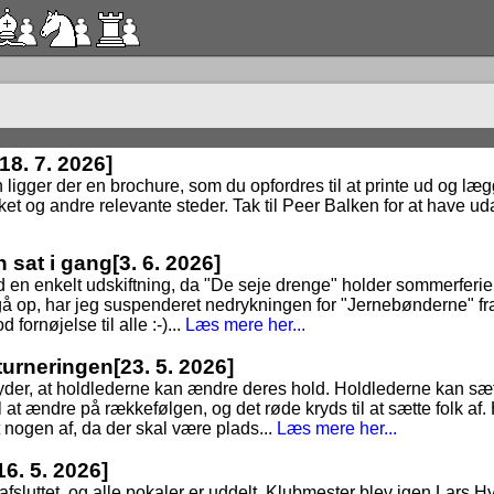
[18. 7. 2026]
n ligger der en brochure, som du opfordres til at printe ud og lægge
ket og andre relevante steder. Tak til Peer Balken for at have uda
n sat i gang
[3. 6. 2026]
 en enkelt udskiftning, da "De seje drenge" holder sommerferie, t
at gå op, har jeg suspenderet nedrykningen for "Jernebønderne" fr
 fornøjelse til alle :-)...
Læs mere her...
dturneringen
[23. 5. 2026]
tyder, at holdlederne kan ændre deres hold. Holdlederne kan sæt
 at ændre på rækkefølgen, og det røde kryds til at sætte folk af. 
t nogen af, da der skal være plads...
Læs mere her...
16. 5. 2026]
3 afsluttet, og alle pokaler er uddelt. Klubmester blev igen Lars 