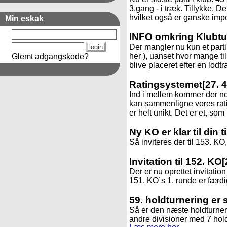
3.gang - i træk. Tillykke. 
hvilket også er ganske impon
Min eskak
INFO omkring Klubtur
Der mangler nu kun et parti i
her ), uanset hvor mange ti
Glemt adgangskode?
blive placeret efter en lodt
Ratingsystemet
[27. 
Ind i mellem kommer der no
kan sammenligne vores rat
er helt unikt. Det er et, som
Ny KO er klar til din 
Så inviteres der til 153. KO, 
Invitation til 152. KO
[
Der er nu oprettet invitation 
151. KO´s 1. runde er færdig
59. holdturnering er 
Så er den næste holdturnerin
andre divisioner med 7 hold. 