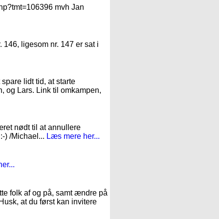
n.php?tmt=106396 mvh Jan
. 146, ligesom nr. 147 er sat i
pare lidt tid, at starte
n, og Lars. Link til omkampen,
et nødt til at annullere
:-) /Michael...
Læs mere her...
er...
te folk af og på, samt ændre på
Husk, at du først kan invitere