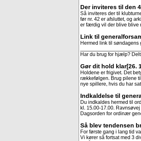
Der inviteres til den 
Så inviteres der til klubtur
før nr. 42 er afsluttet, og ar
er færdig vil der blive blive
Link til generalforsa
Hermed link til søndagens 
______________________
Har du brug for hjælp? De
Gør dit hold klar
[26. 
Holdene er frigivet. Det be
rækkefølgen. Brug pilene til
nye spillere, hvis du har sa
Indkaldelse til gener
Du indkaldes hermed til or
kl. 15.00-17.00. Ravnsøvej 
Dagsorden for ordinær gene
Så blev tendensen b
For første gang i lang tid va
Vi kører så fortsat med 3 di