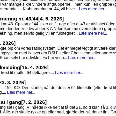
Der var mange sikre vindere af grupperne....men kun i en gruppe (
erende..... Klubturnering nr. 44, vil blive...
Læs mere her...
nering nr. 43/44
[4. 5. 2026]
 nr. 43. Opstart af 44, sker ca 1. uge efter at 43 er afsluttet ( d
lmelder der er - dvs at der K A N forekomme oversiddere i grupp
rækning, men selvfølgelig vil en fuldtegnet...
Læs mere her...
4. 2026]
gle pip om vores ratingsystem. Det er meget vigtigt at være kla
ingsystem med fx hverken DSU´s eller Chess.com eller andre s
 Brian selv har udviklet. Fx har vi en...
Læs mere her...
tilmelding
[15. 4. 2026]
først til mølle, 64 deltagere....
Læs mere her...
23. 3. 2026]
til 152. KO. Den starter, når der dels er 64 tilmeldte (efter først t
....
Læs mere her...
sat i gang
[7. 2. 2026]
g sat i gang. Vi nåede ikke helt at få det 21. hold klar, så 3. div
Alle, der skulle rykke op eller ned, gjorde det, så det er fint. God 