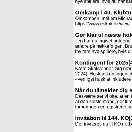
nye spillere, hvis du har sa
Omkamp i 40. Klubtu
Omkampen iméllem Michael og
https://www.eskak.dk/view_t
Gør klar til næste ho
Jeg har nu frigivet holdene
ændre på rækkefølgen. Brug 
invitere nye spillere, hvis 
Kontingent for 2025
[
Kære Skakvenner, Sig nærmer
2024). Husk at kontingentet 
- venligst husk at inkludere
Når du tilmelder dig 
Desværre ser vi ofte, at en 
at den sidste mand, der til
turneringen er registreret og
Invitation til 144. KO
[
Der inviteres nu til KO nr. 1