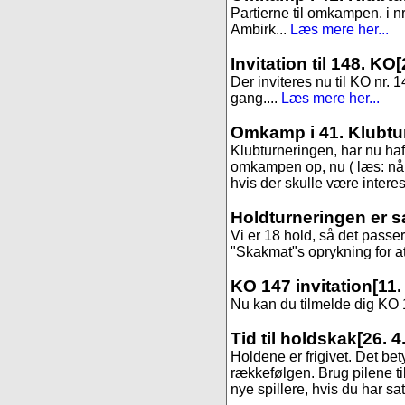
Partierne til omkampen. i 
Ambirk...
Læs mere her...
Invitation til 148. KO
[
Der inviteres nu til KO nr. 1
gang....
Læs mere her...
Omkamp i 41. Klubtu
Klubturneringen, har nu haft 
omkampen op, nu ( læs: når 
hvis der skulle være interess
Holdturneringen er s
Vi er 18 hold, så det passer
"Skakmat"s oprykning for at f
KO 147 invitation
[11.
Nu kan du tilmelde dig KO 14
Tid til holdskak
[26. 4
Holdene er frigivet. Det be
rækkefølgen. Brug pilene til
nye spillere, hvis du har sa