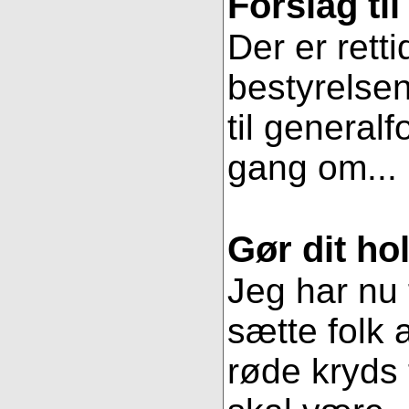
Forslag ti
Der er retti
bestyrelsen
til general
gang om...
Gør dit hol
Jeg har nu 
sætte folk 
røde kryds t