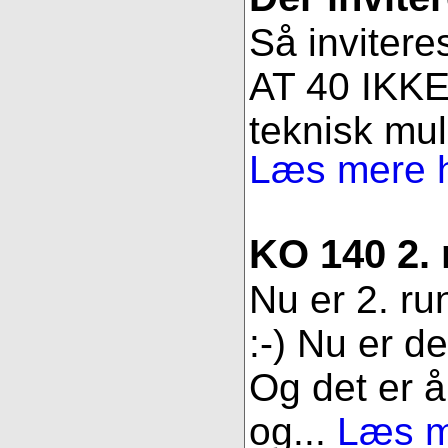
Så invitere
AT 40 IKKE 
teknisk muli
Læs mere h
KO 140 2.
Nu er 2. ru
:-) Nu er d
Og det er åb
og...
Læs me