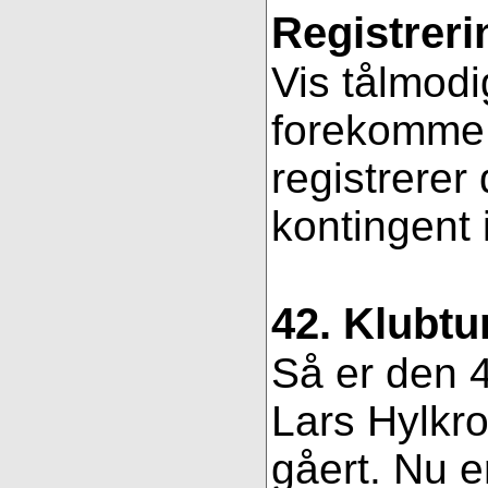
Registreri
Vis tålmodi
forekomme f
registrerer
kontingent 
42. Klubtu
Så er den 4
Lars Hylkro
gåert. Nu er