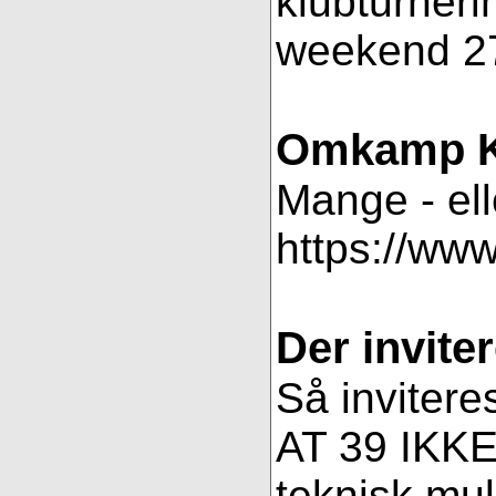
klubturneri
weekend 27
Omkamp K
Mange - ell
https://ww
Der inviter
Så invitere
AT 39 IKKE 
teknisk muli