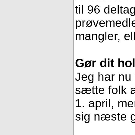
til 96 delt
prøvemedlem
mangler, ell
Gør dit ho
Jeg har nu 
sætte folk
1. april, m
sig næste g