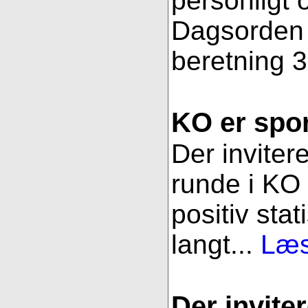
personligt 
Dagsorden f
beretning 3
KO er spor
Der inviter
runde i KO 
positiv stat
langt...
Læs
Der inviter