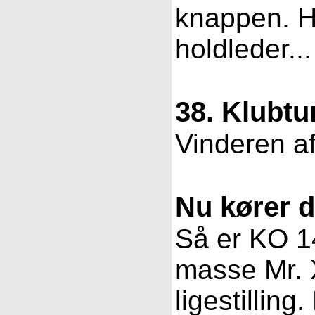
knappen. Hv
holdleder..
38. Klubtu
Vinderen af
Nu kører 
Så er KO 14
masse Mr. X
ligestillin