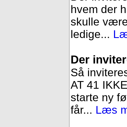
hvem der ha
skulle være
ledige...
Læ
Der inviter
Så invitere
AT 41 IKKE 
starte ny fø
får...
Læs me