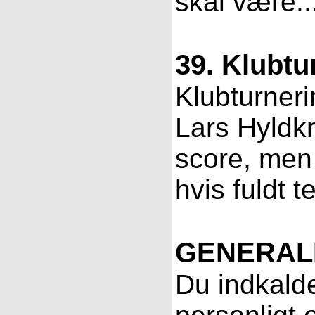
skal være..
39. Klubtu
Klubturneri
Lars Hyldkr
score, men 
hvis fuldt t
GENERAL
Du indkalde