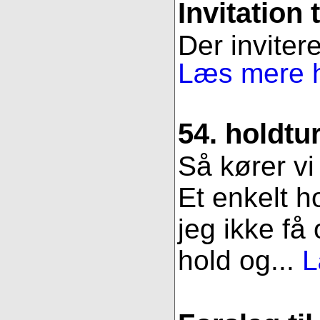
Invitation 
Der invitere
Læs mere h
54. holdtu
Så kører vi
Et enkelt h
jeg ikke få
hold og...
L