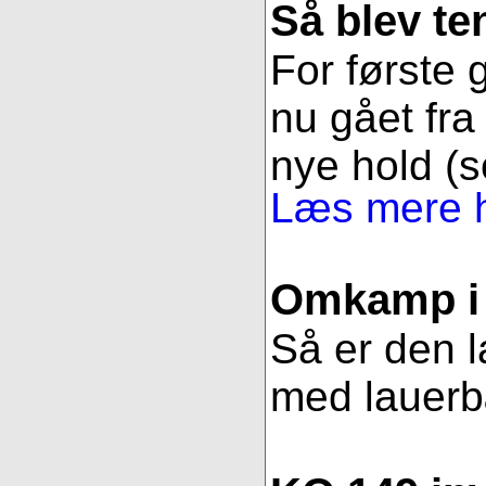
Så blev t
For første g
nu gået fra 
nye hold (s
Læs mere h
Omkamp i 
Så er den l
med lauerbær