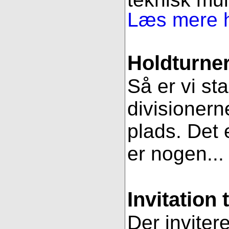
Læs mere h
Holdturner
Så er vi st
divisionern
plads. Det e
er nogen..
Invitation 
Der inviter