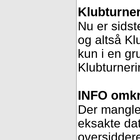
Klubturner
Nu er sidst
og altså Kl
kun i en gr
Klubturnerin
INFO omkri
Der mangler 
eksakte dat
oversiddere