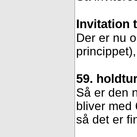
Invitation 
Der er nu op
princippet)
59. holdtu
Så er den n
bliver med 
så det er fi