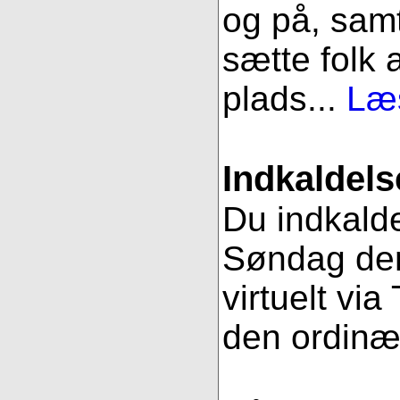
og på, samt
sætte folk 
plads...
Læs
Indkaldels
Du indkalde
Søndag den
virtuelt vi
den ordinæ