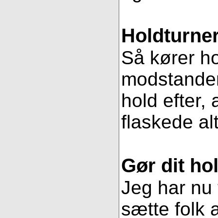
Holdturner
Så kører ho
modstander
hold efter, 
flaskede al
Gør dit hol
Jeg har nu 
sætte folk 