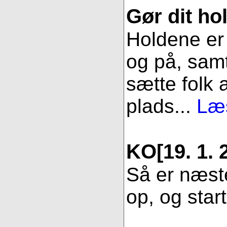
Gør dit hol
Holdene er 
og på, samt
sætte folk 
plads...
Læs
KO
[19. 1. 
Så er næste
op, og star