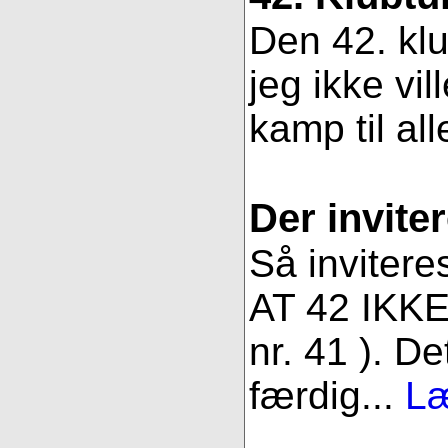
Den 42. klu
jeg ikke vil
kamp til all
Der inviter
Så invitere
AT 42 IKKE 
nr. 41 ). De
færdig...
Læ