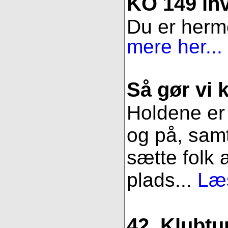
KO 149 inv
Du er herme
mere her...
Så gør vi k
Holdene er 
og på, samt
sætte folk 
plads...
Læs
42. Klubtu