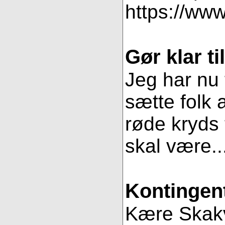
https://www
Gør klar t
Jeg har nu 
sætte folk 
røde kryds t
skal være..
Kontingent
Kære Skakve