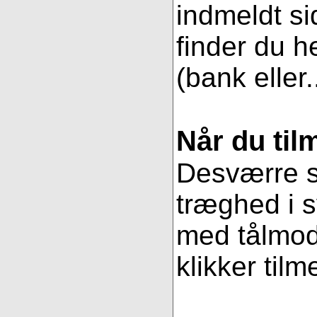
indmeldt si
finder du h
(bank eller.
Når du til
Desværre se
træghed i s
med tålmodi
klikker tilm