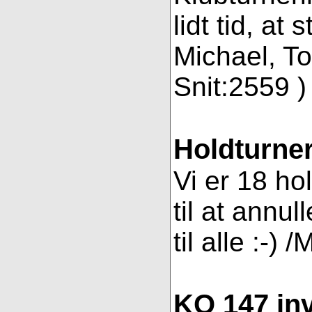
lidt tid, a
Michael, To
Snit:2559 ) 
Holdturner
Vi er 18 ho
til at annul
til alle :-) 
KO 147 inv