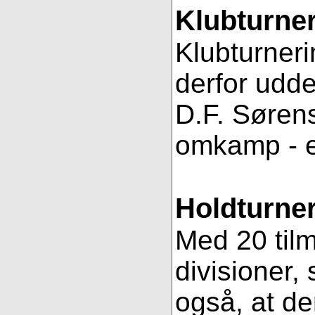
Klubturne
Klubturneri
derfor udde
D.F. Sørens
omkamp - 
Holdturner
Med 20 tilm
divisioner, 
også, at de