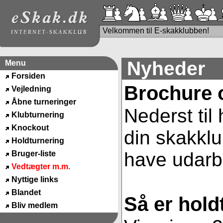
Velkommen til E-skakklubben!
Nyheder
Menu
Forsiden
Brochure 
Vejledning
Åbne turneringer
Nederst til
Klubturnering
Knockout
din skakklu
Holdturnering
have udarbe
Bruger-liste
Vedtægter m.m.
Nyttige links
Blandet
Så er hold
Bliv medlem