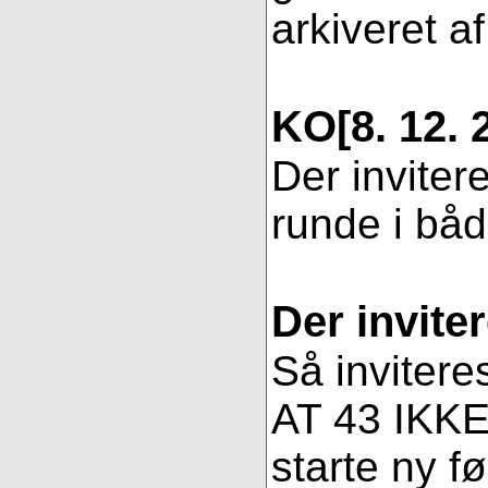
arkiveret af
KO
[8. 12. 
Der inviter
runde i bå
Der invite
Så invitere
AT 43 IKKE 
starte ny fø