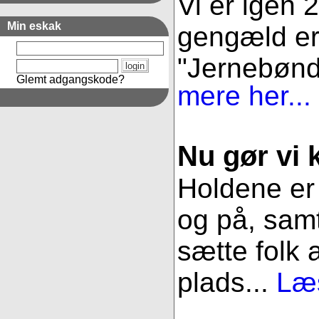
Vi er igen 
Min eskak
gengæld er 
"Jernebønder
Glemt adgangskode?
mere her...
Nu gør vi k
Holdene er 
og på, samt
sætte folk 
plads...
Læs