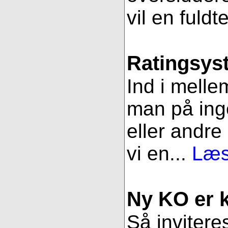
vil en fuldt
Ratingsys
Ind i melle
man på ing
eller andre
vi en...
Læs
Ny KO er kl
Så inviteres