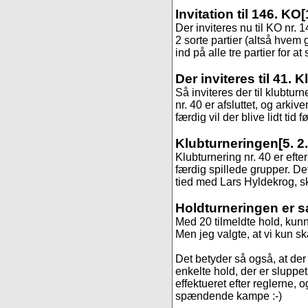
Invitation til 146. KO
[
Der inviteres nu til KO nr.
2 sorte partier (altså hvem 
ind på alle tre partier for at
Der inviteres til 41. 
Så inviteres der til klubtur
nr. 40 er afsluttet, og arkive
færdig vil der blive lidt tid fø
Klubturneringen
[5. 2
Klubturnering nr. 40 er efte
færdig spillede grupper. De
tied med Lars Hyldekrog, 
Holdturneringen er s
Med 20 tilmeldte hold, kunn
Men jeg valgte, at vi kun ska
Det betyder så også, at der 
enkelte hold, der er sluppet
effektueret efter reglerne,
spændende kampe :-)