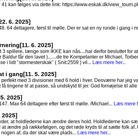
nr 41 kan følges via dette link: https://www.eskak.dk/view_tour
22. 6. 2025]
48. 64 deltagere, først til mølle. Der er sat en ny runde i gang i nr
rnering
[11. 6. 2025]
3 spillere, længe som IKKE kan nås....har derfor besluttet for at s
Baldur får den lavet ).......de tre Kompetanter er Michael, Torbe
e i lidt "stormesterskak" ( Snit:2559 ) vil...
Læs mere her...
at i gang
[11. 5. 2025]
 perfekt med 3 divisioner med 6 hold i hver. Desværre har jeg vær
å tingene til at passe, så undskyld til jer. God fornøjelse til alle 
 5. 2025]
7. Max 64 deltagere efter først til mølle. /Michael...
Læs mere h
. 2025]
tyder, at holdlederne kan ændre deres hold. Holdlederne kan sæt
 at ændre på rækkefølgen, og det røde kryds til at sætte folk af. 
t nogen af, da der skal være plads...
Læs mere her...