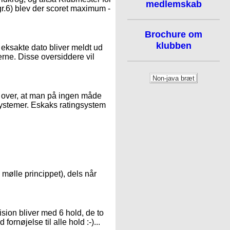
medlemskab
gr.6) blev der scoret maximum -
Brochure om
klubben
en eksakte dato bliver meldt ud
erne. Disse oversiddere vil
r over, at man på ingen måde
ystemer. Eskaks ratingsystem
il mølle princippet), dels når
ision bliver med 6 hold, de to
fornøjelse til alle hold :-)...