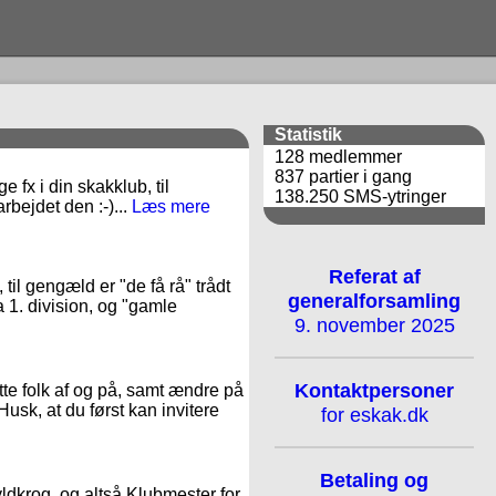
Statistik
128 medlemmer
837 partier i gang
 fx i din skakklub, til
138.250 SMS-ytringer
rbejdet den :-)...
Læs mere
Referat af
il gengæld er "de få rå" trådt
generalforsamling
a 1. division, og "gamle
9. november 2025
Kontaktpersoner
te folk af og på, samt ændre på
Husk, at du først kan invitere
for eskak.dk
Betaling og
Hyldkrog, og altså Klubmester for