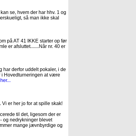
O kan se, hvem der har hhv. 1 og
verskueligt, så man ikke skal
ksom på AT 41 IKKE starter op før
e er afsluttet.......Når nr. 40 er
g har derfor uddelt pokaler, i de
r i Hovedturneringen at være
er...
Vi er her jo for at spille skak!
cerede til det, ligesom der er
p- og nedrykninger blevet
er kommer mange jævnbyrdige og