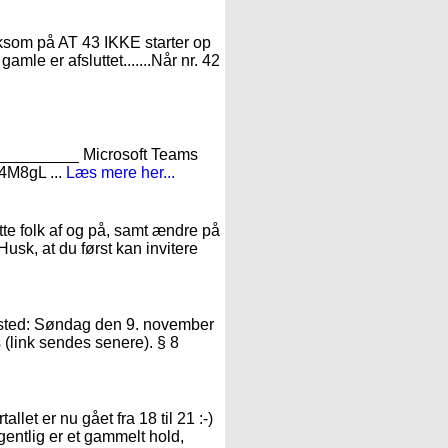
mærksom på AT 43 IKKE starter op
gamle er afsluttet.......Når nr. 42
_______ Microsoft Teams
4M8gL ...
Læs mere her...
te folk af og på, samt ændre på
Husk, at du først kan invitere
r sted: Søndag den 9. november
 (link sendes senere). § 8
llet er nu gået fra 18 til 21 :-)
gentlig er et gammelt hold,