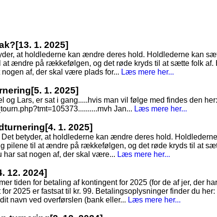
kak?
[13. 1. 2025]
tyder, at holdlederne kan ændre deres hold. Holdlederne kan sæt
 at ændre på rækkefølgen, og det røde kryds til at sætte folk af. 
t nogen af, der skal være plads for...
Læs mere her...
rnering
[5. 1. 2025]
 Lars, er sat i gang.....hvis man vil følge med findes den her
ourn.php?tmt=105373..........mvh Jan...
Læs mere her...
ldturnering
[4. 1. 2025]
. Det betyder, at holdlederne kan ændre deres hold. Holdlederne
pilene til at ændre på rækkefølgen, og det røde kryds til at sætt
du har sat nogen af, der skal være...
Læs mere her...
4. 12. 2024]
 tiden for betaling af kontingent for 2025 (for de af jer, der ha
for 2025 er fastsat til kr. 99. Betalingsoplysninger finder du her
 dit navn ved overførslen (bank eller...
Læs mere her...