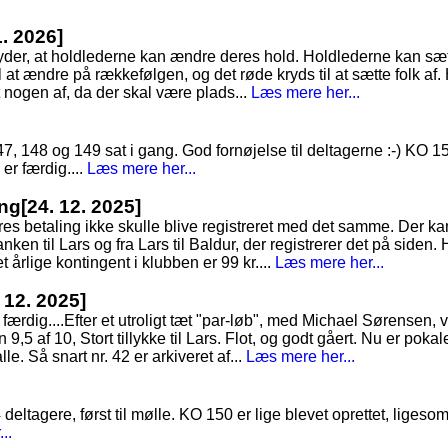
1. 2026]
tyder, at holdlederne kan ændre deres hold. Holdlederne kan sæt
 at ændre på rækkefølgen, og det røde kryds til at sætte folk af. 
t nogen af, da der skal være plads...
Læs mere her...
 148 og 149 sat i gang. God fornøjelse til deltagerne :-) KO 151 
 er færdig....
Læs mere her...
ing
[24. 12. 2025]
es betaling ikke skulle blive registreret med det samme. Der ka
nken til Lars og fra Lars til Baldur, der registrerer det på siden. 
 årlige kontingent i klubben er 99 kr....
Læs mere her...
. 12. 2025]
færdig....Efter et utroligt tæt "par-løb", med Michael Sørensen, v
,5 af 10, Stort tillykke til Lars. Flot, og godt gåert. Nu er pokal
alle. Så snart nr. 42 er arkiveret af...
Læs mere her...
4 deltagere, først til mølle. KO 150 er lige blevet oprettet, lig
..