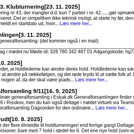
43. Klubturnering
[23. 11. 2025]
nering nr 43, der mangler d.d. kun 7 partier i nr. 42.......gør op
kiveret. Det er simpelthen ikke teknisk muligt, at starte ny før, den 
 meldt en startdato ud, hvor...
Læs mere her...
mlingen
[3. 11. 2025]
generalforsamling: (det kommer også i en mail)
___________________________________________________
ltag i mødet nu Møde-id: 328 780 342 487 01 Adgangskode: hg7
10. 2025]
tyder, at holdlederne kan ændre deres hold. Holdlederne kan sæt
 at ændre på rækkefølgen, og det røde kryds til at sætte folk af. 
t nogen af, da der skal være plads...
Læs mere her...
alforsamling 9/11
[16. 9. 2025]
dinær generalforsamling i Eskak.dk Generalforsamlingen finde
6 i Risskov, men du kan også deltage i mødet virtuelt via Teams
ralforsamling Dagsorden for den ordinære...
Læs mere her...
rudt
[10. 8. 2025]
r der flere tilmeldte til holdturneringen end forrige gang! Deltagerta
visioner, bare med 7 hold i stedet for 6. Det ene nye hold (som e