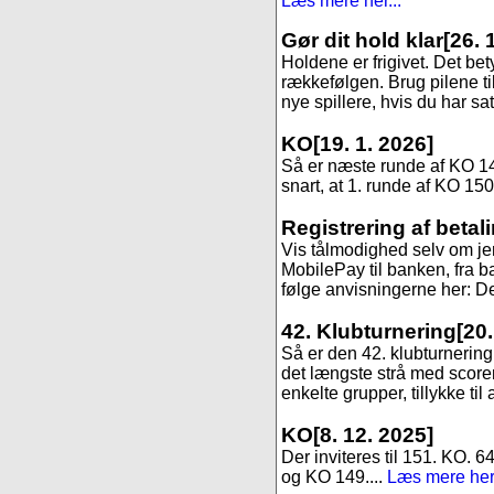
Læs mere her...
Gør dit hold klar
[26. 
Holdene er frigivet. Det be
rækkefølgen. Brug pilene til
nye spillere, hvis du har sa
KO
[19. 1. 2026]
Så er næste runde af KO 147,
snart, at 1. runde af KO 150
Registrering af betal
Vis tålmodighed selv om jer
MobilePay til banken, fra ba
følge anvisningerne her: Det
42. Klubturnering
[20
Så er den 42. klubturnering 
det længste strå med scoren 9
enkelte grupper, tillykke til 
KO
[8. 12. 2025]
Der inviteres til 151. KO. 6
og KO 149....
Læs mere her.