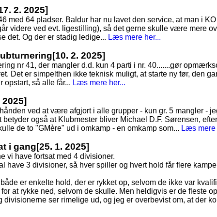
17. 2. 2025]
 146 med 64 pladser. Baldur har nu lavet den service, at man i K
går videre ved evt. ligestilling), så det gerne skulle være mere o
 se det. Og der er stadig ledige...
Læs mere her...
Klubturnering
[10. 2. 2025]
nering nr 41, der mangler d.d. kun 4 parti i nr. 40.......gør opmær
ret. Det er simpelthen ikke teknisk muligt, at starte ny før, den gaml
r opstart, så alle får...
Læs mere her...
. 2025]
rhånden ved at være afgjort i alle grupper - kun gr. 5 mangler - je
t betyder også at Klubmester bliver Michael D.F. Sørensen, efte
skulle de to "GMère" ud i omkamp - en omkamp som...
Læs mere h
at i gang
[25. 1. 2025]
e vi have fortsat med 4 divisioner.
l have 3 divisioner, så hver spiller og hvert hold får flere kampe. 
både er enkelte hold, der er rykket op, selvom de ikke var kvalifi
 for at rykke ned, selvom de skulle. Men heldigvis er de fleste o
 og divisionerne ser rimelige ud, og jeg er overbevist om, at d