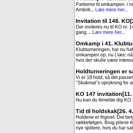
Partierne til omkampen. i 
Ambirk...
Læs mere her...
Invitation til 148. KO
[
Der inviteres nu til KO nr. 1
gang....
Læs mere her...
Omkamp i 41. Klubtu
Klubturneringen, har nu haft 
omkampen op, nu ( læs: når 
hvis der skulle være interess
Holdturneringen er s
Vi er 18 hold, så det passer
"Skakmat"s oprykning for at f
KO 147 invitation
[11.
Nu kan du tilmelde dig KO 14
Tid til holdskak
[26. 4
Holdene er frigivet. Det be
rækkefølgen. Brug pilene til
nye spillere, hvis du har sa