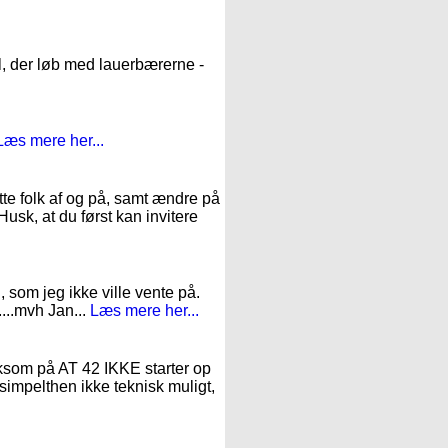
l, der løb med lauerbærerne -
Læs mere her...
te folk af og på, samt ændre på
Husk, at du først kan invitere
, som jeg ikke ville vente på.
....mvh Jan...
Læs mere her...
mærksom på AT 42 IKKE starter op
 simpelthen ikke teknisk muligt,