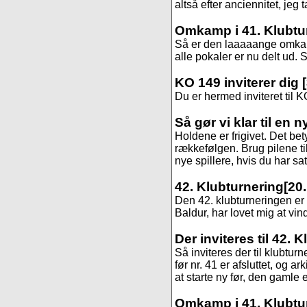
altså efter anciennitet, jeg 
Omkamp i 41. Klubtu
Så er den laaaaange omkamp
alle pokaler er nu delt ud. St
KO 149 inviterer dig
Du er hermed inviteret til K
Så gør vi klar til en 
Holdene er frigivet. Det be
rækkefølgen. Brug pilene til
nye spillere, hvis du har sa
42. Klubturnering
[20.
Den 42. klubturneringen er s
Baldur, har lovet mig at vind
Der inviteres til 42. 
Så inviteres der til klubtur
før nr. 41 er afsluttet, og 
at starte ny før, den gamle er
Omkamp i 41. Klubtu