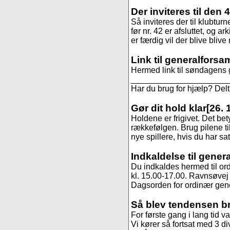
Der inviteres til den 
Så inviteres der til klubtur
før nr. 42 er afsluttet, og ar
er færdig vil der blive blive
Link til generalforsa
Hermed link til søndagens 
______________________
Har du brug for hjælp? De
Gør dit hold klar
[26. 
Holdene er frigivet. Det be
rækkefølgen. Brug pilene til
nye spillere, hvis du har sa
Indkaldelse til gener
Du indkaldes hermed til or
kl. 15.00-17.00. Ravnsøvej 
Dagsorden for ordinær gene
Så blev tendensen b
For første gang i lang tid va
Vi kører så fortsat med 3 di