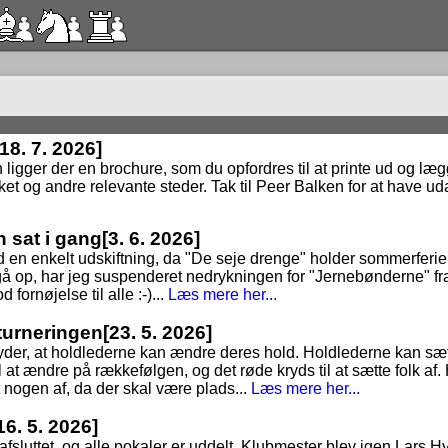
[18. 7. 2026]
n ligger der en brochure, som du opfordres til at printe ud og lægge
ket og andre relevante steder. Tak til Peer Balken for at have uda
n sat i gang
[3. 6. 2026]
 en enkelt udskiftning, da "De seje drenge" holder sommerferie, t
at gå op, har jeg suspenderet nedrykningen for "Jernebønderne" fr
 fornøjelse til alle :-)...
Læs mere her...
dturneringen
[23. 5. 2026]
tyder, at holdlederne kan ændre deres hold. Holdlederne kan sæt
 at ændre på rækkefølgen, og det røde kryds til at sætte folk af. 
t nogen af, da der skal være plads...
Læs mere her...
16. 5. 2026]
3 afsluttet, og alle pokaler er uddelt. Klubmester blev igen Lars 