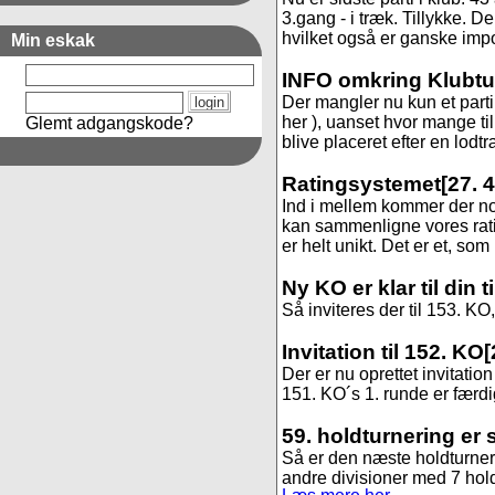
3.gang - i træk. Tillykke. 
hvilket også er ganske impon
Min eskak
INFO omkring Klubtur
Der mangler nu kun et parti i
her ), uanset hvor mange ti
Glemt adgangskode?
blive placeret efter en lodt
Ratingsystemet
[27. 
Ind i mellem kommer der no
kan sammenligne vores rat
er helt unikt. Det er et, som
Ny KO er klar til din 
Så inviteres der til 153. KO, 
Invitation til 152. KO
[
Der er nu oprettet invitation 
151. KO´s 1. runde er færdig
59. holdturnering er 
Så er den næste holdturnerin
andre divisioner med 7 hold. 