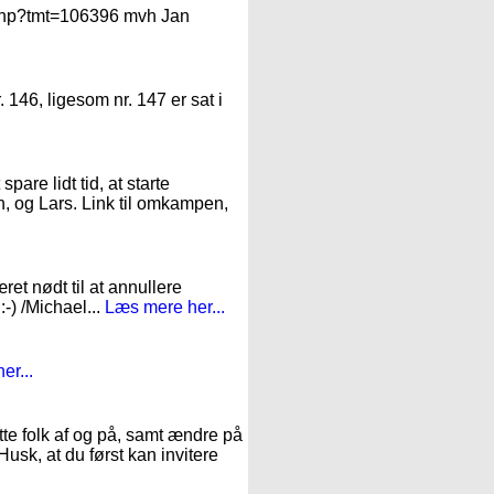
n.php?tmt=106396 mvh Jan
. 146, ligesom nr. 147 er sat i
pare lidt tid, at starte
n, og Lars. Link til omkampen,
et nødt til at annullere
:-) /Michael...
Læs mere her...
er...
te folk af og på, samt ændre på
Husk, at du først kan invitere