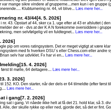
Der var mange sikre vindere af grupperne....men kun i en gruppe (
erende..... Klubturnering nr. 44, vil blive...
Læs mere her...
nering nr. 43/44
[4. 5. 2026]
 nr. 43. Opstart af 44, sker ca 1. uge efter at 43 er afsluttet ( d
lmelder der er - dvs at der K A N forekomme oversiddere i grupp
rækning, men selvfølgelig vil en fuldtegnet...
Læs mere her...
4. 2026]
gle pip om vores ratingsystem. Det er meget vigtigt at være kla
ingsystem med fx hverken DSU´s eller Chess.com eller andre s
 Brian selv har udviklet. Fx har vi en...
Læs mere her...
tilmelding
[15. 4. 2026]
først til mølle, 64 deltagere....
Læs mere her...
23. 3. 2026]
til 152. KO. Den starter, når der dels er 64 tilmeldte (efter først t
....
Læs mere her...
sat i gang
[7. 2. 2026]
g sat i gang. Vi nåede ikke helt at få det 21. hold klar, så 3. div
Alle, der skulle rykke op eller ned, gjorde det, så det er fint. God 