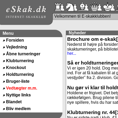
Velkommen til E-skakklubben!
Nyheder
Menu
Brochure om e-skak
Forsiden
Nederst til højre på forside
Vejledning
skakturneringer, på bibliote
her...
Åbne turneringer
Klubturnering
Så er holdturneringe
Knockout
Vi er igen 20 hold. Dog med
ind. For at få kabalen til 
Holdturnering
vestjyder" fra 2. division. God
Bruger-liste
Nu gør vi klar til hol
Vedtægter m.m.
Holdene er frigivet. Det be
Nyttige links
rækkefølgen. Brug pilene til
Blandet
nye spillere, hvis du har sa
Bliv medlem
Klubturnering nr. 44
[
Nu er sidste parti i klub. 4