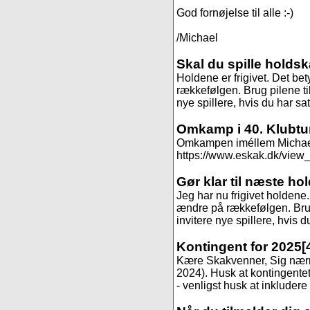
God fornøjelse til alle :-)
/Michael
Skal du spille holds
Holdene er frigivet. Det be
rækkefølgen. Brug pilene til
nye spillere, hvis du har sa
Omkamp i 40. Klubtu
Omkampen iméllem Michael og
https://www.eskak.dk/view_t
Gør klar til næste ho
Jeg har nu frigivet holdene
ændre på rækkefølgen. Brug 
invitere nye spillere, hvis 
Kontingent for 2025
[
Kære Skakvenner, Sig nærmer
2024). Husk at kontingentet 
- venligst husk at inkludere