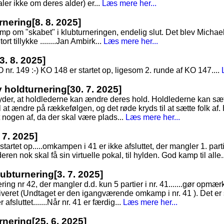
taler ikke om deres alder) er...
Læs mere her...
rnering
[8. 8. 2025]
 om "skabet" i klubturneringen, endelig slut. Det blev Michae
ort tillykke ........Jan Ambirk...
Læs mere her...
[3. 8. 2025]
O nr. 149 :-) KO 148 er startet op, ligesom 2. runde af KO 147....
ny holdturnering
[30. 7. 2025]
tyder, at holdlederne kan ændre deres hold. Holdlederne kan sæt
 at ændre på rækkefølgen, og det røde kryds til at sætte folk af. 
t nogen af, da der skal være plads...
Læs mere her...
 7. 2025]
tartet op.....omkampen i 41 er ikke afsluttet, der mangler 1. parti
eren nok skal få sin virtuelle pokal, til hylden. God kamp til alle.
Klubturnering
[3. 7. 2025]
nering nr 42, der mangler d.d. kun 5 partier i nr. 41.......gør op
arkiveret (Undtaget er den igangværende omkamp i nr. 41 ). Det er
 afsluttet.......Når nr. 41 er færdig...
Læs mere her...
rnering
[25. 6. 2025]