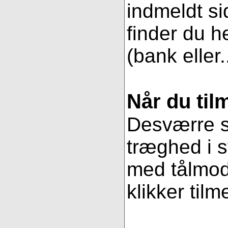
indmeldt si
finder du h
(bank eller.
Når du til
Desværre se
træghed i s
med tålmodi
klikker tilm