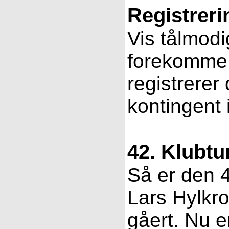
Registreri
Vis tålmodi
forekomme f
registrerer
kontingent 
42. Klubtu
Så er den 4
Lars Hylkro
gåert. Nu er