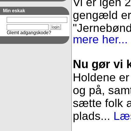
Vi er igen 
Min eskak
gengæld er 
"Jernebønder
Glemt adgangskode?
mere her...
Nu gør vi k
Holdene er 
og på, samt
sætte folk 
plads...
Læs