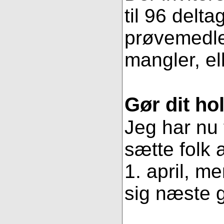
til 96 delt
prøvemedlem
mangler, ell
Gør dit ho
Jeg har nu 
sætte folk
1. april, m
sig næste g