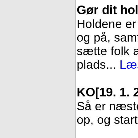
Gør dit hol
Holdene er 
og på, samt
sætte folk 
plads...
Læs
KO
[19. 1. 
Så er næste
op, og star