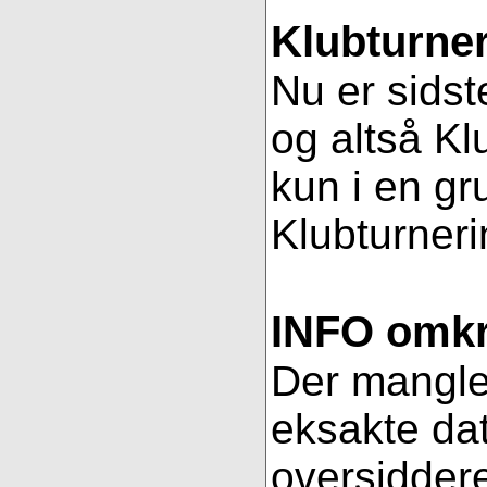
Klubturner
Nu er sidst
og altså Kl
kun i en gr
Klubturnerin
INFO omkri
Der mangler 
eksakte dat
oversiddere