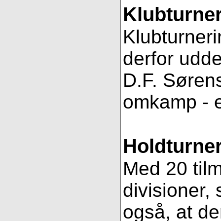
Klubturne
Klubturneri
derfor udde
D.F. Sørens
omkamp - 
Holdturner
Med 20 tilm
divisioner, 
også, at de