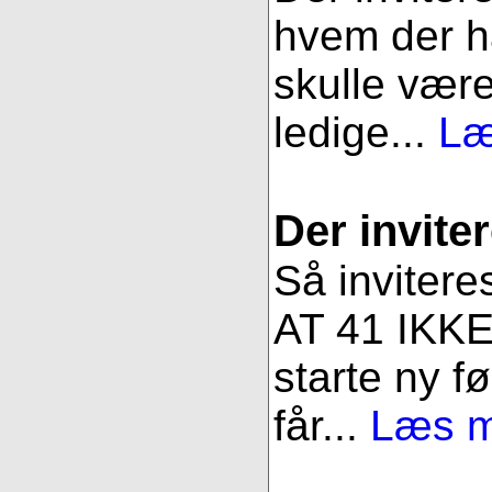
hvem der ha
skulle være
ledige...
Læ
Der inviter
Så invitere
AT 41 IKKE 
starte ny fø
får...
Læs me