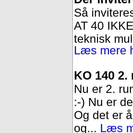
Så invitere
AT 40 IKKE 
teknisk muli
Læs mere h
KO 140 2.
Nu er 2. ru
:-) Nu er d
Og det er åb
og...
Læs me