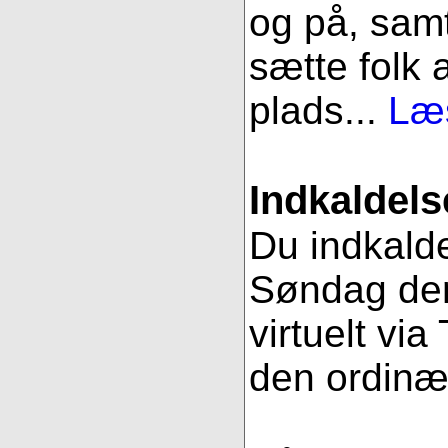
og på, samt
sætte folk 
plads...
Læs
Indkaldels
Du indkalde
Søndag den
virtuelt vi
den ordinæ