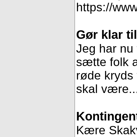
https://www
Gør klar t
Jeg har nu 
sætte folk 
røde kryds t
skal være..
Kontingent
Kære Skakve