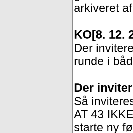
arkiveret af
KO
[8. 12. 
Der inviter
runde i bå
Der invite
Så invitere
AT 43 IKKE 
starte ny fø