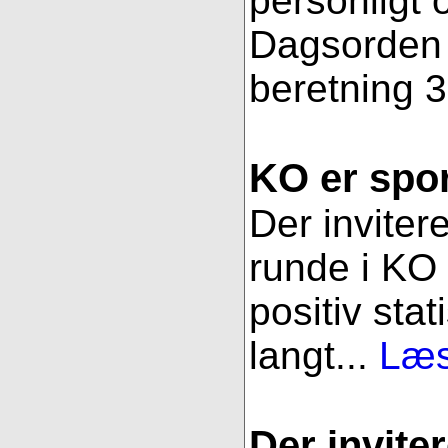
personligt 
Dagsorden f
beretning 3
KO er spor
Der inviter
runde i KO 
positiv stat
langt...
Læs
Der inviter