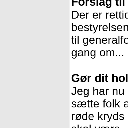
Forslag ti
Der er retti
bestyrelsen
til general
gang om...
Gør dit hol
Jeg har nu 
sætte folk 
røde kryds t