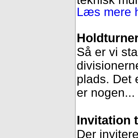
Læs mere h
Holdturner
Så er vi st
divisionern
plads. Det e
er nogen..
Invitation 
Der inviter