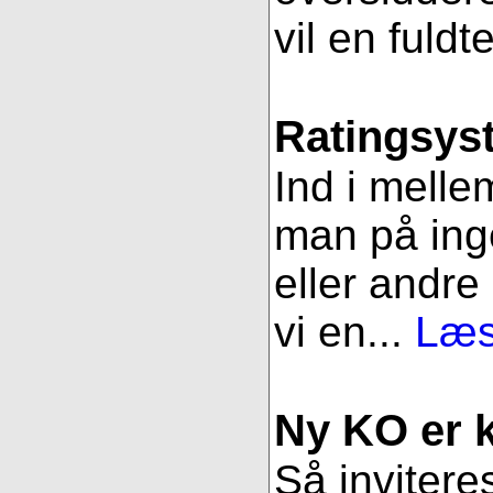
vil en fuldt
Ratingsys
Ind i melle
man på ing
eller andre
vi en...
Læs
Ny KO er kl
Så inviteres