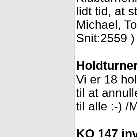
lidt tid, a
Michael, To
Snit:2559 ) 
Holdturner
Vi er 18 ho
til at annul
til alle :-) 
KO 147 inv