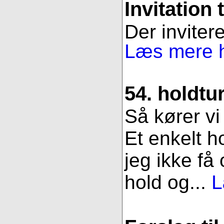
Invitation 
Der invitere
Læs mere h
54. holdtu
Så kører vi
Et enkelt h
jeg ikke få
hold og...
L