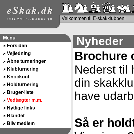
Velkommen til E-skakklubben!
Nyheder
Menu
Forsiden
Brochure 
Vejledning
Åbne turneringer
Nederst til
Klubturnering
Knockout
din skakklu
Holdturnering
have udarbe
Bruger-liste
Vedtægter m.m.
Nyttige links
Blandet
Så er hold
Bliv medlem