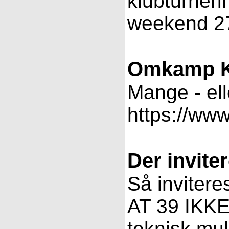
klubturneri
weekend 27
Omkamp K
Mange - ell
https://ww
Der inviter
Så invitere
AT 39 IKKE 
teknisk muli