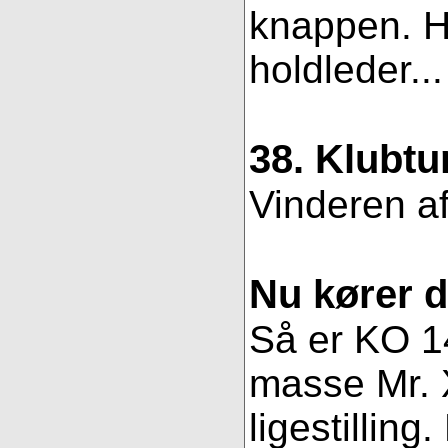
knappen. Hv
holdleder..
38. Klubtu
Vinderen af
Nu kører 
Så er KO 14
masse Mr. X
ligestillin