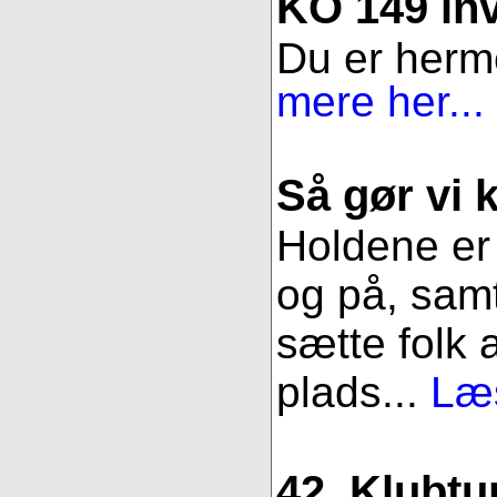
KO 149 inv
Du er herme
mere her...
Så gør vi k
Holdene er 
og på, samt
sætte folk 
plads...
Læs
42. Klubtu