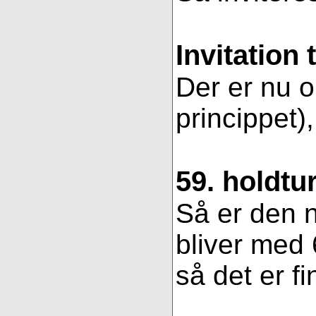
Invitation 
Der er nu op
princippet)
59. holdtu
Så er den n
bliver med 
så det er fi