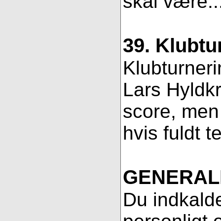
skal være..
39. Klubtu
Klubturneri
Lars Hyldkr
score, men 
hvis fuldt t
GENERAL
Du indkalde