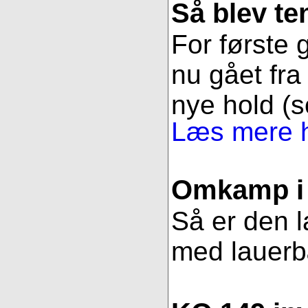
Så blev t
For første g
nu gået fra 
nye hold (s
Læs mere h
Omkamp i 
Så er den l
med lauerbær