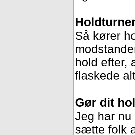
Holdturner
Så kører ho
modstander
hold efter, 
flaskede al
Gør dit hol
Jeg har nu 
sætte folk 