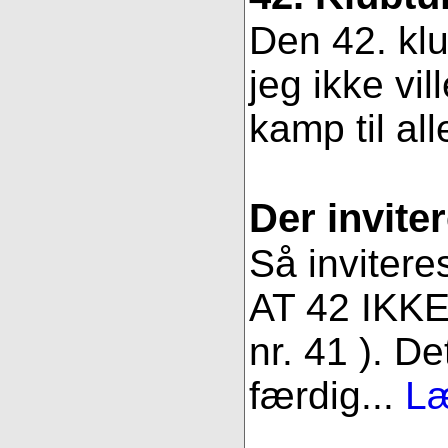
Den 42. klu
jeg ikke vil
kamp til all
Der inviter
Så invitere
AT 42 IKKE 
nr. 41 ). De
færdig...
Læ