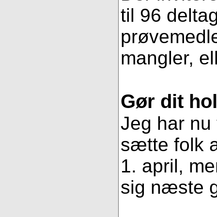
til 96 delt
prøvemedlem
mangler, ell
Gør dit ho
Jeg har nu 
sætte folk
1. april, m
sig næste g