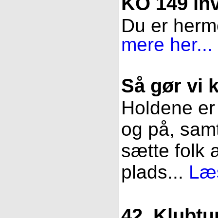
KO 149 inv
Du er herme
mere her...
Så gør vi k
Holdene er 
og på, samt
sætte folk 
plads...
Læs
42. Klubtu