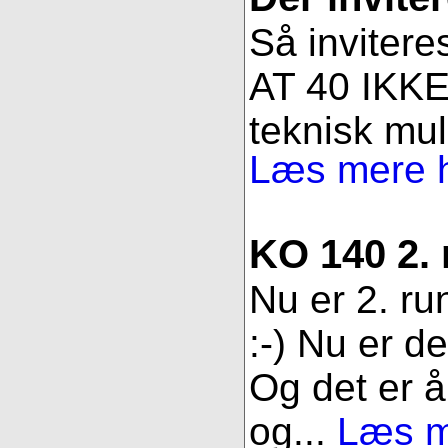
Så invitere
AT 40 IKKE 
teknisk muli
Læs mere h
KO 140 2.
Nu er 2. ru
:-) Nu er d
Og det er åb
og...
Læs me