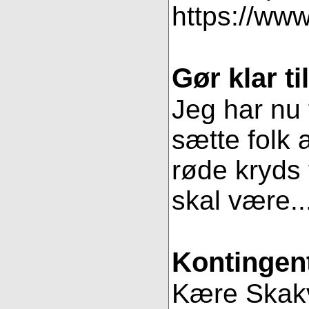
https://www
Gør klar t
Jeg har nu 
sætte folk 
røde kryds t
skal være..
Kontingent
Kære Skakve