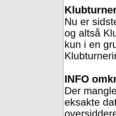
Klubturner
Nu er sidst
og altså Kl
kun i en gr
Klubturnerin
INFO omkri
Der mangler 
eksakte dat
oversiddere