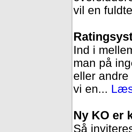
vil en fuldt
Ratingsys
Ind i melle
man på ing
eller andre
vi en...
Læs
Ny KO er kl
Så inviteres