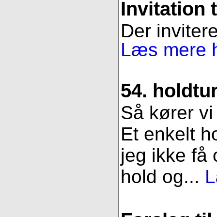
Invitation 
Der invitere
Læs mere h
54. holdtu
Så kører vi
Et enkelt h
jeg ikke få
hold og...
L