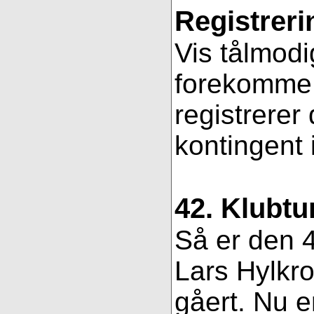
Registreri
Vis tålmodi
forekomme f
registrerer
kontingent 
42. Klubtu
Så er den 4
Lars Hylkro
gåert. Nu er