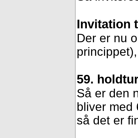
Invitation 
Der er nu op
princippet)
59. holdtu
Så er den n
bliver med 
så det er fi