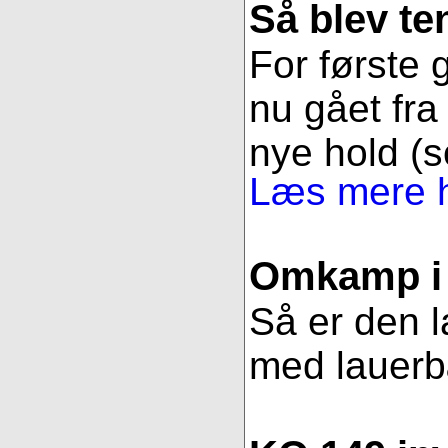
Så blev t
For første g
nu gået fra 
nye hold (s
Læs mere h
Omkamp i 
Så er den l
med lauerbær