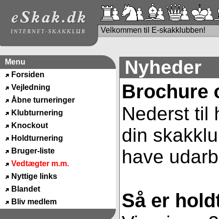
Velkommen til E-skakklubben!
Nyheder
Menu
Forsiden
Brochure 
Vejledning
Åbne turneringer
Nederst til
Klubturnering
Knockout
din skakklu
Holdturnering
have udarbe
Bruger-liste
Vedtægter m.m.
Nyttige links
Blandet
Så er hold
Bliv medlem