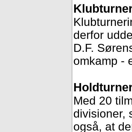
Klubturne
Klubturneri
derfor udde
D.F. Sørens
omkamp - 
Holdturner
Med 20 tilm
divisioner, 
også, at de