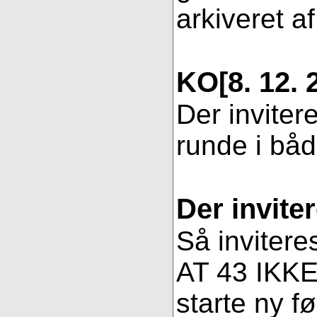
arkiveret af
KO
[8. 12. 
Der inviter
runde i bå
Der invite
Så invitere
AT 43 IKKE 
starte ny fø