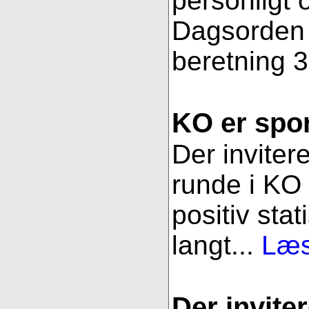
personligt 
Dagsorden f
beretning 3
KO er spor
Der inviter
runde i KO 
positiv stat
langt...
Læs
Der inviter