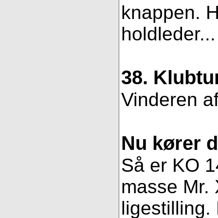
knappen. Hv
holdleder..
38. Klubtu
Vinderen af
Nu kører 
Så er KO 14
masse Mr. X
ligestillin