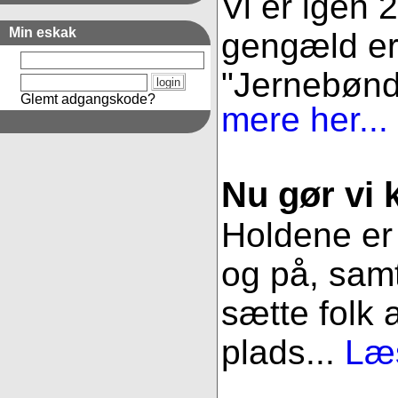
Vi er igen 
Min eskak
gengæld er 
"Jernebønder
Glemt adgangskode?
mere her...
Nu gør vi k
Holdene er 
og på, samt
sætte folk 
plads...
Læs