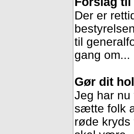
Forslag ti
Der er retti
bestyrelsen
til general
gang om...
Gør dit hol
Jeg har nu 
sætte folk 
røde kryds t