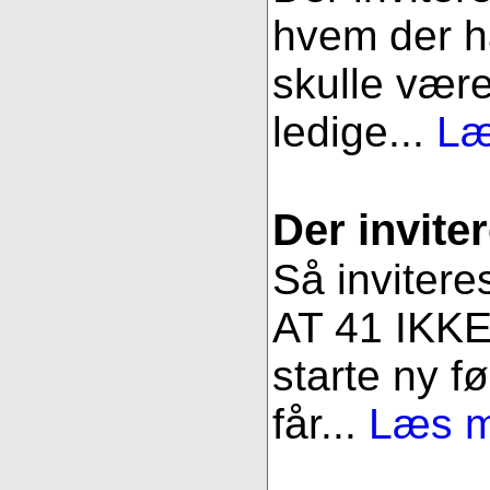
hvem der ha
skulle være
ledige...
Læ
Der inviter
Så invitere
AT 41 IKKE 
starte ny fø
får...
Læs me