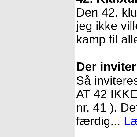
Den 42. klu
jeg ikke vil
kamp til all
Der inviter
Så invitere
AT 42 IKKE 
nr. 41 ). De
færdig...
Læ