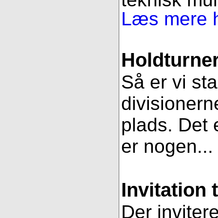
Læs mere h
Holdturner
Så er vi st
divisionern
plads. Det e
er nogen..
Invitation 
Der inviter