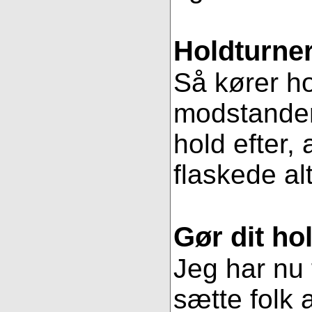
Holdturner
Så kører ho
modstander
hold efter, 
flaskede al
Gør dit hol
Jeg har nu 
sætte folk 