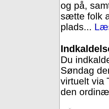
og på, samt
sætte folk 
plads...
Læs
Indkaldels
Du indkalde
Søndag den
virtuelt vi
den ordinæ