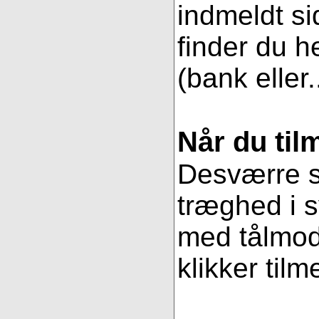
indmeldt si
finder du h
(bank eller.
Når du til
Desværre se
træghed i s
med tålmodi
klikker tilm