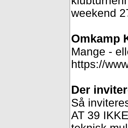
klubturneri
weekend 27
Omkamp K
Mange - ell
https://ww
Der inviter
Så invitere
AT 39 IKKE 
teknisk muli