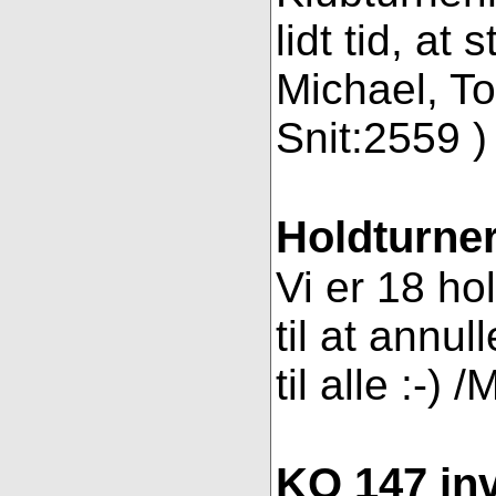
lidt tid, a
Michael, To
Snit:2559 ) 
Holdturner
Vi er 18 ho
til at annul
til alle :-) 
KO 147 inv