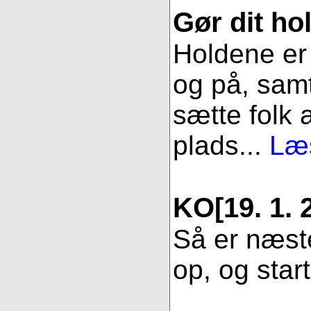
Gør dit hol
Holdene er 
og på, samt
sætte folk 
plads...
Læs
KO
[19. 1. 
Så er næste
op, og star