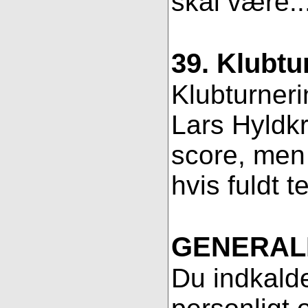
skal være..
39. Klubtu
Klubturneri
Lars Hyldkr
score, men 
hvis fuldt t
GENERAL
Du indkalde