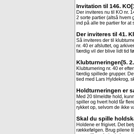
Invitation til 146. KO
[
Der inviteres nu til KO nr.
2 sorte partier (altså hvem 
ind på alle tre partier for at
Der inviteres til 41. 
Så inviteres der til klubtur
nr. 40 er afsluttet, og arkive
færdig vil der blive lidt tid fø
Klubturneringen
[5. 2
Klubturnering nr. 40 er efte
færdig spillede grupper. De
tied med Lars Hyldekrog, 
Holdturneringen er s
Med 20 tilmeldte hold, kunne
spiller og hvert hold får fle
rykket op, selvom de ikke var
Skal du spille holds
Holdene er frigivet. Det be
rækkefølgen. Brug pilene til