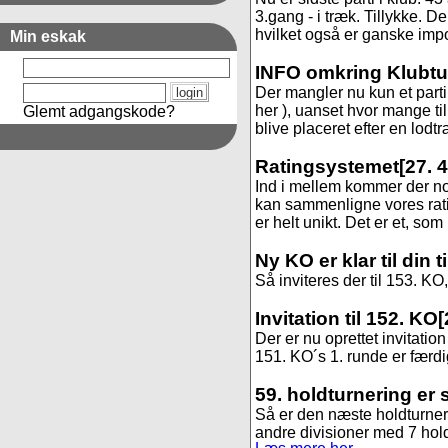
3.gang - i træk. Tillykke. 
hvilket også er ganske impon
Min eskak
INFO omkring Klubtur
Der mangler nu kun et parti i
her ), uanset hvor mange ti
Glemt adgangskode?
blive placeret efter en lodt
Ratingsystemet
[27. 
Ind i mellem kommer der no
kan sammenligne vores rat
er helt unikt. Det er et, som
Ny KO er klar til din 
Så inviteres der til 153. KO, 
Invitation til 152. KO
[
Der er nu oprettet invitation 
151. KO´s 1. runde er færdig
59. holdturnering er 
Så er den næste holdturnerin
andre divisioner med 7 hold. 