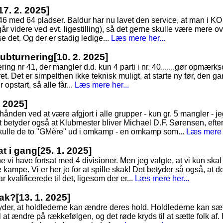
17. 2. 2025]
 146 med 64 pladser. Baldur har nu lavet den service, at man i K
går videre ved evt. ligestilling), så det gerne skulle være mere o
 se det. Og der er stadig ledige...
Læs mere her...
Klubturnering
[10. 2. 2025]
nering nr 41, der mangler d.d. kun 4 parti i nr. 40.......gør opmær
ret. Det er simpelthen ikke teknisk muligt, at starte ny før, den gaml
r opstart, så alle får...
Læs mere her...
. 2025]
rhånden ved at være afgjort i alle grupper - kun gr. 5 mangler - je
t betyder også at Klubmester bliver Michael D.F. Sørensen, efte
skulle de to "GMère" ud i omkamp - en omkamp som...
Læs mere h
at i gang
[25. 1. 2025]
 vi have fortsat med 4 divisioner. Men jeg valgte, at vi kun skal
re kampe. Vi er her jo for at spille skak! Det betyder så også, at 
 kvalificerede til det, ligesom der er...
Læs mere her...
kak?
[13. 1. 2025]
tyder, at holdlederne kan ændre deres hold. Holdlederne kan sæt
 at ændre på rækkefølgen, og det røde kryds til at sætte folk af. 