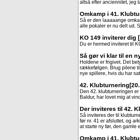
altså efter anciennitet, jeg 
Omkamp i 41. Klubtu
Så er den laaaaange omkamp
alle pokaler er nu delt ud. St
KO 149 inviterer dig
Du er hermed inviteret til K
Så gør vi klar til en 
Holdene er frigivet. Det be
rækkefølgen. Brug pilene til
nye spillere, hvis du har sa
42. Klubturnering
[20.
Den 42. klubturneringen er s
Baldur, har lovet mig at vind
Der inviteres til 42. 
Så inviteres der til klubtur
før nr. 41 er afsluttet, og 
at starte ny før, den gamle er
Omkamp i 41. Klubtu