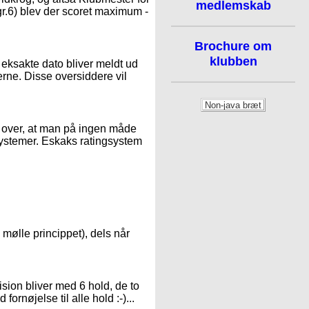
medlemskab
gr.6) blev der scoret maximum -
Brochure om
klubben
en eksakte dato bliver meldt ud
erne. Disse oversiddere vil
r over, at man på ingen måde
ystemer. Eskaks ratingsystem
il mølle princippet), dels når
ision bliver med 6 hold, de to
fornøjelse til alle hold :-)...