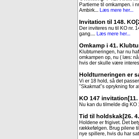
Partierne til omkampen. i 
Ambirk...
Læs mere her...
Invitation til 148. KO
[
Der inviteres nu til KO nr. 1
gang....
Læs mere her...
Omkamp i 41. Klubtu
Klubturneringen, har nu haft 
omkampen op, nu ( læs: når 
hvis der skulle være interess
Holdturneringen er s
Vi er 18 hold, så det passer
"Skakmat"s oprykning for at f
KO 147 invitation
[11.
Nu kan du tilmelde dig KO 14
Tid til holdskak
[26. 4
Holdene er frigivet. Det be
rækkefølgen. Brug pilene til
nye spillere, hvis du har sa