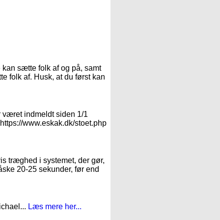
:
 kan sætte folk af og på, samt
e folk af. Husk, at du først kan
r været indmeldt siden 1/1
: https://www.eskak.dk/stoet.php
vis træghed i systemet, der gør,
måske 20-25 sekunder, før end
ichael...
Læs mere her...