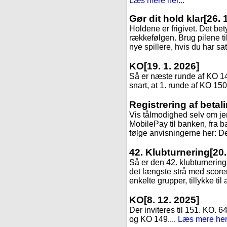
Læs mere her...
Gør dit hold klar
[26. 
Holdene er frigivet. Det be
rækkefølgen. Brug pilene til
nye spillere, hvis du har sa
KO
[19. 1. 2026]
Så er næste runde af KO 147,
snart, at 1. runde af KO 150
Registrering af betal
Vis tålmodighed selv om jer
MobilePay til banken, fra ba
følge anvisningerne her: Det
42. Klubturnering
[20
Så er den 42. klubturnering 
det længste strå med scoren 9
enkelte grupper, tillykke til 
KO
[8. 12. 2025]
Der inviteres til 151. KO. 6
og KO 149....
Læs mere her.