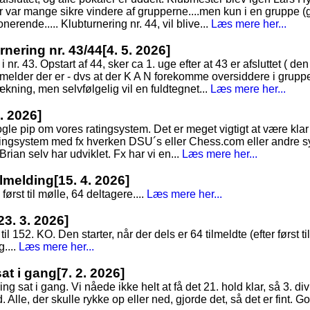
Der var mange sikre vindere af grupperne....men kun i en gruppe (
erende..... Klubturnering nr. 44, vil blive...
Læs mere her...
nering nr. 43/44
[4. 5. 2026]
 nr. 43. Opstart af 44, sker ca 1. uge efter at 43 er afsluttet ( d
lmelder der er - dvs at der K A N forekomme oversiddere i grupp
rækning, men selvfølgelig vil en fuldtegnet...
Læs mere her...
4. 2026]
gle pip om vores ratingsystem. Det er meget vigtigt at være kla
ingsystem med fx hverken DSU´s eller Chess.com eller andre s
 Brian selv har udviklet. Fx har vi en...
Læs mere her...
tilmelding
[15. 4. 2026]
først til mølle, 64 deltagere....
Læs mere her...
23. 3. 2026]
til 152. KO. Den starter, når der dels er 64 tilmeldte (efter først t
....
Læs mere her...
sat i gang
[7. 2. 2026]
g sat i gang. Vi nåede ikke helt at få det 21. hold klar, så 3. div
Alle, der skulle rykke op eller ned, gjorde det, så det er fint. God 