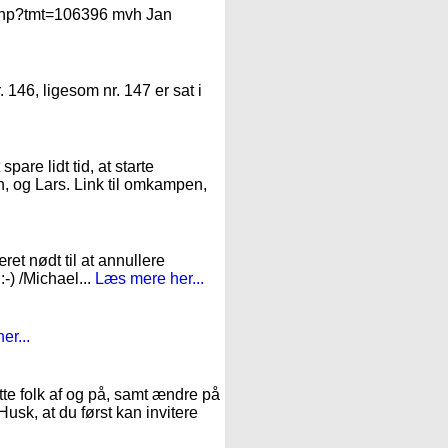
n.php?tmt=106396 mvh Jan
. 146, ligesom nr. 147 er sat i
pare lidt tid, at starte
n, og Lars. Link til omkampen,
et nødt til at annullere
:-) /Michael...
Læs mere her...
er...
te folk af og på, samt ændre på
Husk, at du først kan invitere