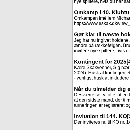
nye spillere, hvis du har sa
Omkamp i 40. Klubtu
Omkampen iméllem Michael og
https://www.eskak.dk/view_t
Gør klar til næste ho
Jeg har nu frigivet holdene
ændre på rækkefølgen. Brug 
invitere nye spillere, hvis 
Kontingent for 2025
[
Kære Skakvenner, Sig nærmer
2024). Husk at kontingentet 
- venligst husk at inkludere
Når du tilmelder dig 
Desværre ser vi ofte, at en 
at den sidste mand, der til
turneringen er registreret og
Invitation til 144. KO
[
Der inviteres nu til KO nr. 1