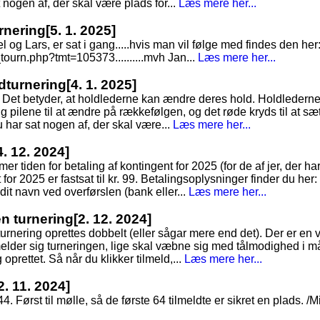
t nogen af, der skal være plads for...
Læs mere her...
rnering
[5. 1. 2025]
 Lars, er sat i gang.....hvis man vil følge med findes den her
ourn.php?tmt=105373..........mvh Jan...
Læs mere her...
ldturnering
[4. 1. 2025]
. Det betyder, at holdlederne kan ændre deres hold. Holdlederne
pilene til at ændre på rækkefølgen, og det røde kryds til at sætt
du har sat nogen af, der skal være...
Læs mere her...
4. 12. 2024]
 tiden for betaling af kontingent for 2025 (for de af jer, der ha
for 2025 er fastsat til kr. 99. Betalingsoplysninger finder du her
 dit navn ved overførslen (bank eller...
Læs mere her...
en turnering
[2. 12. 2024]
turnering oprettes dobbelt (eller sågar mere end det). Der er en 
melder sig turneringen, lige skal væbne sig med tålmodighed i 
 oprettet. Så når du klikker tilmeld,...
Læs mere her...
2. 11. 2024]
44. Først til mølle, så de første 64 tilmeldte er sikret en plads. /M