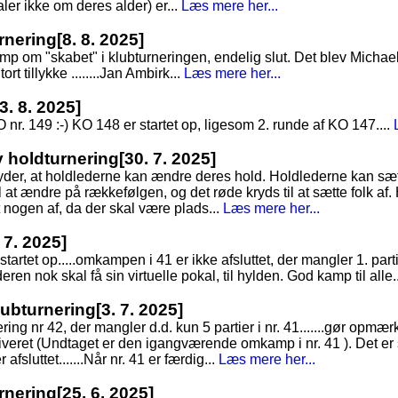
taler ikke om deres alder) er...
Læs mere her...
rnering
[8. 8. 2025]
 om "skabet" i klubturneringen, endelig slut. Det blev Michae
ort tillykke ........Jan Ambirk...
Læs mere her...
[3. 8. 2025]
O nr. 149 :-) KO 148 er startet op, ligesom 2. runde af KO 147....
ny holdturnering
[30. 7. 2025]
tyder, at holdlederne kan ændre deres hold. Holdlederne kan sæt
 at ændre på rækkefølgen, og det røde kryds til at sætte folk af. 
t nogen af, da der skal være plads...
Læs mere her...
 7. 2025]
tartet op.....omkampen i 41 er ikke afsluttet, der mangler 1. parti
eren nok skal få sin virtuelle pokal, til hylden. God kamp til alle.
Klubturnering
[3. 7. 2025]
nering nr 42, der mangler d.d. kun 5 partier i nr. 41.......gør op
arkiveret (Undtaget er den igangværende omkamp i nr. 41 ). Det er
 afsluttet.......Når nr. 41 er færdig...
Læs mere her...
rnering
[25. 6. 2025]