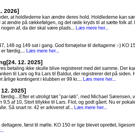
1. 2026]
tyder, at holdlederne kan ændre deres hold. Holdlederne kan sæt
 at ændre på rækkefølgen, og det røde kryds til at sætte folk af. 
t nogen af, da der skal være plads...
Læs mere her...
 148 og 149 sat i gang. God fornøjelse til deltagerne :-) KO 151 
 er færdig....
Læs mere her...
ing
[24. 12. 2025]
es betaling ikke skulle blive registreret med det samme. Der ka
nken til Lars og fra Lars til Baldur, der registrerer det på siden. 
 årlige kontingent i klubben er 99 kr....
Læs mere her...
. 12. 2025]
færdig....Efter et utroligt tæt "par-løb", med Michael Sørensen, v
,5 af 10, Stort tillykke til Lars. Flot, og godt gåert. Nu er pokal
alle. Så snart nr. 42 er arkiveret af...
Læs mere her...
4 deltagere, først til mølle. KO 150 er lige blevet oprettet, lig
..