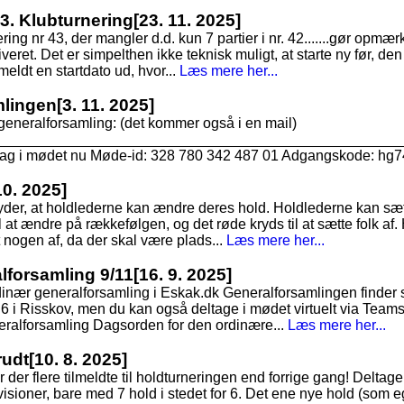
43. Klubturnering
[23. 11. 2025]
nering nr 43, der mangler d.d. kun 7 partier i nr. 42.......gør op
kiveret. Det er simpelthen ikke teknisk muligt, at starte ny før, den 
 meldt en startdato ud, hvor...
Læs mere her...
mlingen
[3. 11. 2025]
generalforsamling: (det kommer også i en mail)
___________________________________________________
ltag i mødet nu Møde-id: 328 780 342 487 01 Adgangskode: hg7
10. 2025]
tyder, at holdlederne kan ændre deres hold. Holdlederne kan sæt
 at ændre på rækkefølgen, og det røde kryds til at sætte folk af. 
t nogen af, da der skal være plads...
Læs mere her...
alforsamling 9/11
[16. 9. 2025]
dinær generalforsamling i Eskak.dk Generalforsamlingen finde
6 i Risskov, men du kan også deltage i mødet virtuelt via Teams
ralforsamling Dagsorden for den ordinære...
Læs mere her...
rudt
[10. 8. 2025]
r der flere tilmeldte til holdturneringen end forrige gang! Deltagerta
visioner, bare med 7 hold i stedet for 6. Det ene nye hold (som e