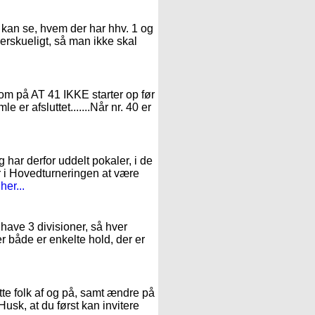
O kan se, hvem der har hhv. 1 og
verskueligt, så man ikke skal
ksom på AT 41 IKKE starter op før
e er afsluttet.......Når nr. 40 er
g har derfor uddelt pokaler, i de
r i Hovedturneringen at være
er...
 have 3 divisioner, så hver
der både er enkelte hold, der er
te folk af og på, samt ændre på
Husk, at du først kan invitere