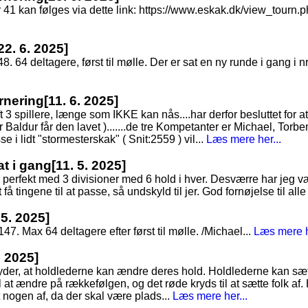
nr 41 kan følges via dette link: https://www.eskak.dk/view_tour
22. 6. 2025]
48. 64 deltagere, først til mølle. Der er sat en ny runde i gang i nr
rnering
[11. 6. 2025]
3 spillere, længe som IKKE kan nås....har derfor besluttet for at s
Baldur får den lavet ).......de tre Kompetanter er Michael, Torbe
e i lidt "stormesterskak" ( Snit:2559 ) vil...
Læs mere her...
at i gang
[11. 5. 2025]
 perfekt med 3 divisioner med 6 hold i hver. Desværre har jeg vær
å tingene til at passe, så undskyld til jer. God fornøjelse til alle 
 5. 2025]
7. Max 64 deltagere efter først til mølle. /Michael...
Læs mere h
. 2025]
tyder, at holdlederne kan ændre deres hold. Holdlederne kan sæt
 at ændre på rækkefølgen, og det røde kryds til at sætte folk af. 
t nogen af, da der skal være plads...
Læs mere her...