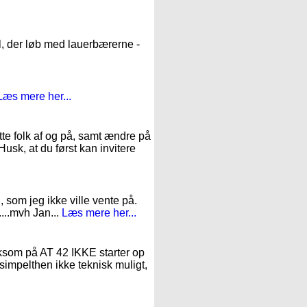
l, der løb med lauerbærerne -
Læs mere her...
te folk af og på, samt ændre på
Husk, at du først kan invitere
, som jeg ikke ville vente på.
....mvh Jan...
Læs mere her...
mærksom på AT 42 IKKE starter op
 simpelthen ikke teknisk muligt,