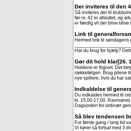
Der inviteres til den 
Så inviteres der til klubtur
før nr. 42 er afsluttet, og ar
er færdig vil der blive blive
Link til generalforsa
Hermed link til søndagens 
______________________
Har du brug for hjælp? De
Gør dit hold klar
[26. 
Holdene er frigivet. Det be
rækkefølgen. Brug pilene til
nye spillere, hvis du har sa
Indkaldelse til gener
Du indkaldes hermed til or
kl. 15.00-17.00. Ravnsøvej 
Dagsorden for ordinær gene
Så blev tendensen b
For første gang i lang tid va
Vi kører så fortsat med 3 di