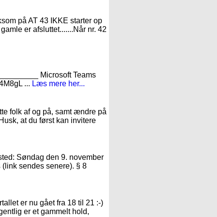
mærksom på AT 43 IKKE starter op
gamle er afsluttet.......Når nr. 42
_______ Microsoft Teams
4M8gL ...
Læs mere her...
te folk af og på, samt ændre på
Husk, at du først kan invitere
r sted: Søndag den 9. november
 (link sendes senere). § 8
llet er nu gået fra 18 til 21 :-)
gentlig er et gammelt hold,