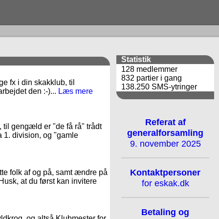
Statistik
128 medlemmer
832 partier i gang
 fx i din skakklub, til
138.250 SMS-ytringer
rbejdet den :-)...
Læs mere
Referat af
il gengæld er "de få rå" trådt
generalforsamling
a 1. division, og "gamle
9. november 2025
Kontaktpersoner
te folk af og på, samt ændre på
Husk, at du først kan invitere
for eskak.dk
Betaling og
Hyldkrog, og altså Klubmester for