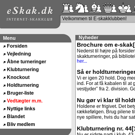
Velkommen til E-skakklubben!
Nyheder
Menu
Brochure om e-skak
Forsiden
Nederst til højre på forside
Vejledning
skakturneringer, på bibliote
her...
Åbne turneringer
Klubturnering
Så er holdturneringe
Knockout
Vi er igen 20 hold. Dog med
ind. For at få kabalen til 
Holdturnering
vestjyder" fra 2. division. God
Bruger-liste
Nu gør vi klar til hol
Vedtægter m.m.
Holdene er frigivet. Det be
Nyttige links
rækkefølgen. Brug pilene til
Blandet
nye spillere, hvis du har sa
Bliv medlem
Klubturnering nr. 44
[
Nu er sidste parti i klub. 4