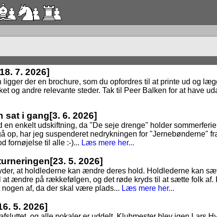
[18. 7. 2026]
n ligger der en brochure, som du opfordres til at printe ud og lægge
ket og andre relevante steder. Tak til Peer Balken for at have uda
n sat i gang
[3. 6. 2026]
 en enkelt udskiftning, da "De seje drenge" holder sommerferie, t
at gå op, har jeg suspenderet nedrykningen for "Jernebønderne" fr
 fornøjelse til alle :-)...
Læs mere her...
dturneringen
[23. 5. 2026]
tyder, at holdlederne kan ændre deres hold. Holdlederne kan sæt
 at ændre på rækkefølgen, og det røde kryds til at sætte folk af. 
t nogen af, da der skal være plads...
Læs mere her...
16. 5. 2026]
3 afsluttet, og alle pokaler er uddelt. Klubmester blev igen Lars 