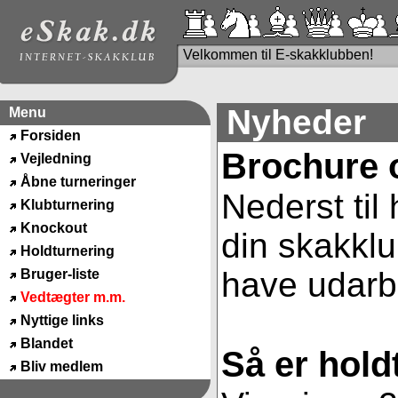
Velkommen til E-skakklubben!
Nyheder
Menu
Forsiden
Brochure 
Vejledning
Åbne turneringer
Nederst til
Klubturnering
Knockout
din skakklu
Holdturnering
have udarbe
Bruger-liste
Vedtægter m.m.
Nyttige links
Blandet
Så er hold
Bliv medlem