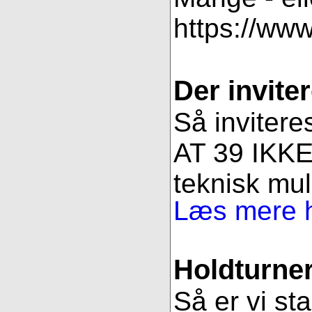
https://ww
Der inviter
Så invitere
AT 39 IKKE 
teknisk muli
Læs mere h
Holdturner
Så er vi st