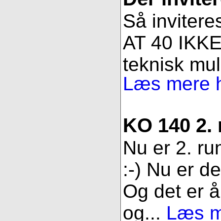
Så invitere
AT 40 IKKE 
teknisk muli
Læs mere h
KO 140 2.
Nu er 2. ru
:-) Nu er d
Og det er åb
og...
Læs me