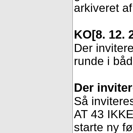
arkiveret af
KO
[8. 12. 
Der inviter
runde i bå
Der invite
Så invitere
AT 43 IKKE 
starte ny fø