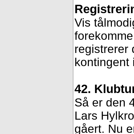
Registreri
Vis tålmodi
forekomme f
registrerer
kontingent 
42. Klubtu
Så er den 4
Lars Hylkro
gåert. Nu er