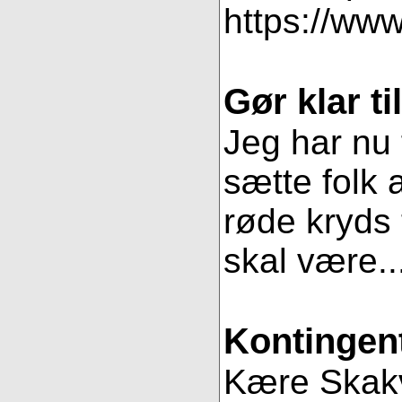
https://www
Gør klar t
Jeg har nu 
sætte folk 
røde kryds t
skal være..
Kontingent
Kære Skakve