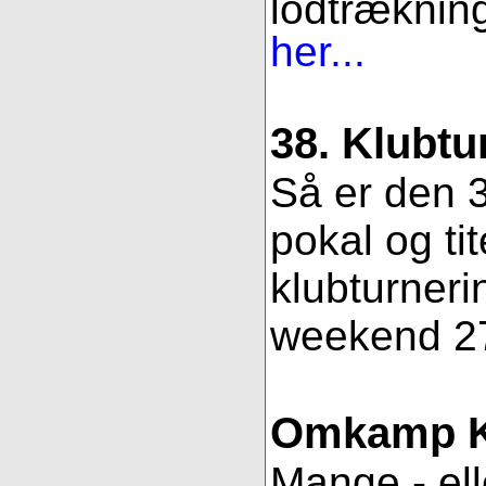
lodtrækning.
her...
38. Klubtu
Så er den 3
pokal og ti
klubturneri
weekend 27
Omkamp K
Mange - ell