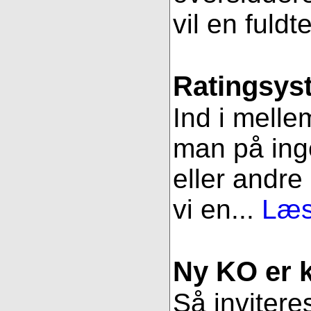
vil en fuldt
Ratingsys
Ind i melle
man på ing
eller andre
vi en...
Læs
Ny KO er kl
Så inviteres