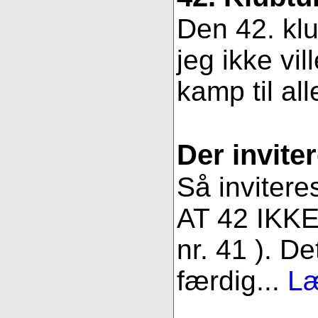
Den 42. klu
jeg ikke vil
kamp til all
Der inviter
Så invitere
AT 42 IKKE 
nr. 41 ). De
færdig...
Læ