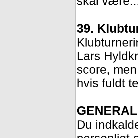
skal være..
39. Klubtu
Klubturneri
Lars Hyldkr
score, men 
hvis fuldt t
GENERAL
Du indkalde