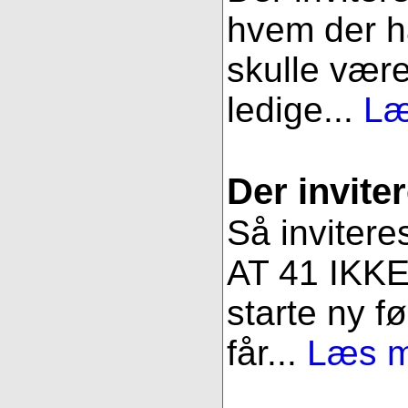
hvem der ha
skulle være
ledige...
Læ
Der inviter
Så invitere
AT 41 IKKE 
starte ny fø
får...
Læs me