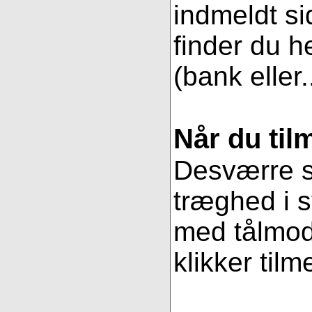
indmeldt si
finder du h
(bank eller.
Når du til
Desværre se
træghed i s
med tålmodi
klikker tilm