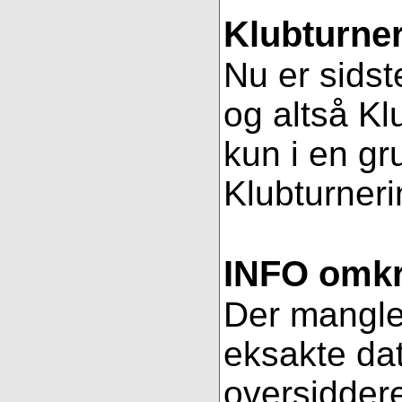
Klubturner
Nu er sidst
og altså Kl
kun i en gr
Klubturnerin
INFO omkri
Der mangler 
eksakte dat
oversiddere