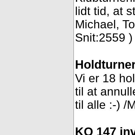
lidt tid, a
Michael, To
Snit:2559 ) 
Holdturner
Vi er 18 ho
til at annul
til alle :-) 
KO 147 inv