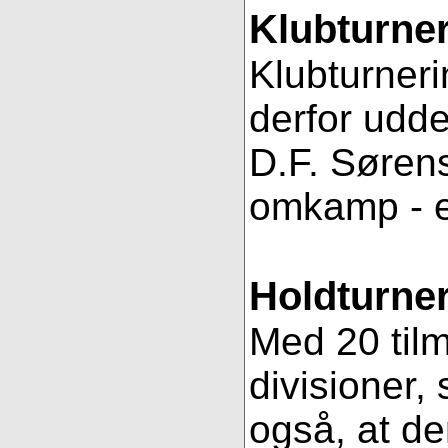
Klubturne
Klubturneri
derfor udde
D.F. Sørens
omkamp - 
Holdturner
Med 20 tilm
divisioner, 
også, at de