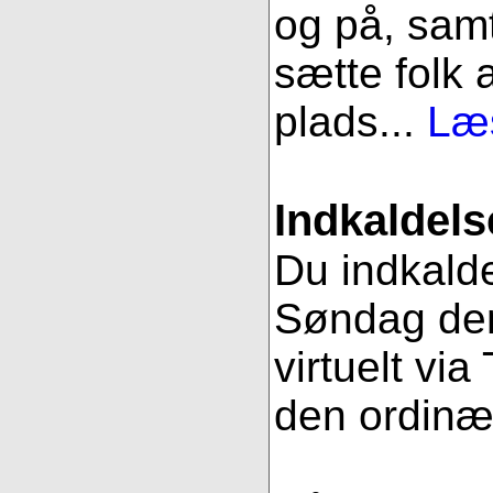
og på, samt
sætte folk 
plads...
Læs
Indkaldels
Du indkalde
Søndag den
virtuelt vi
den ordinæ