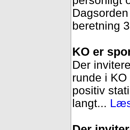
personligt 
Dagsorden f
beretning 3
KO er spor
Der inviter
runde i KO 
positiv stat
langt...
Læs
Der inviter