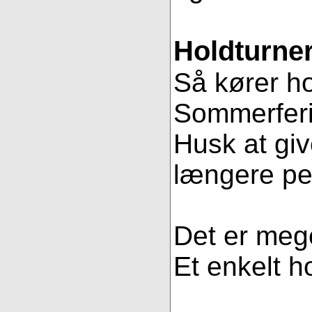
Holdturner
Så kører ho
Sommerferie
Husk at gi
længere pe
Det er mege
Et enkelt ho