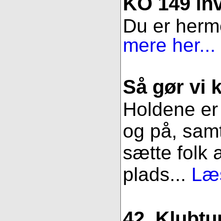
KO 149 inv
Du er herme
mere her...
Så gør vi k
Holdene er 
og på, samt
sætte folk 
plads...
Læs
42. Klubtu