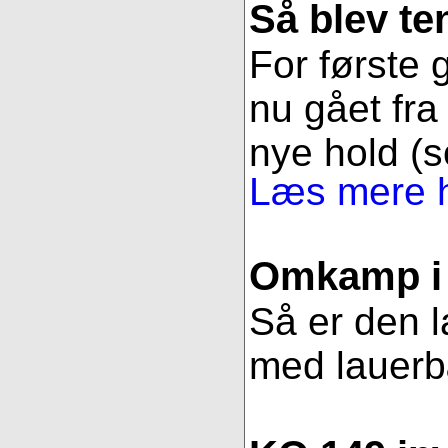
Så blev t
For første g
nu gået fra 
nye hold (s
Læs mere h
Omkamp i 
Så er den l
med lauerbær