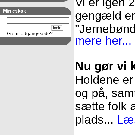
Vi er igen 
Min eskak
gengæld er 
"Jernebønder
Glemt adgangskode?
mere her...
Nu gør vi k
Holdene er 
og på, samt
sætte folk 
plads...
Læs