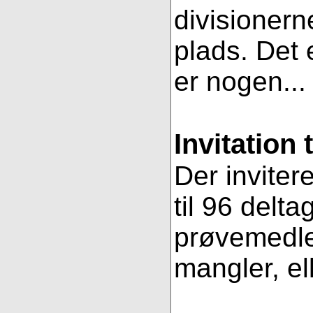
divisionern
plads. Det e
er nogen..
Invitation 
Der inviter
til 96 delt
prøvemedlem
mangler, ell