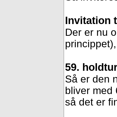
Invitation 
Der er nu op
princippet)
59. holdtu
Så er den n
bliver med 
så det er fi