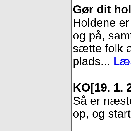
Gør dit hol
Holdene er 
og på, samt
sætte folk 
plads...
Læs
KO
[19. 1. 
Så er næste
op, og star