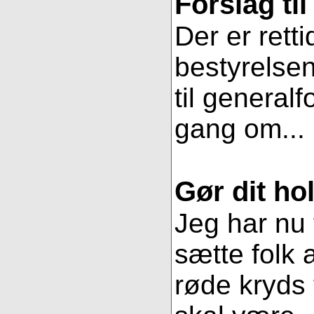
Forslag ti
Der er retti
bestyrelsen
til general
gang om...
Gør dit hol
Jeg har nu 
sætte folk 
røde kryds t