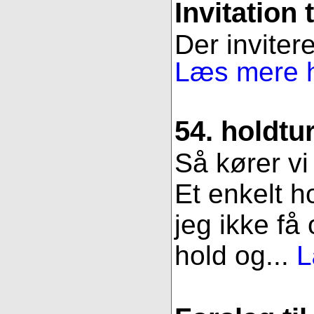
Invitation 
Der invitere
Læs mere h
54. holdtu
Så kører vi
Et enkelt h
jeg ikke få
hold og...
L