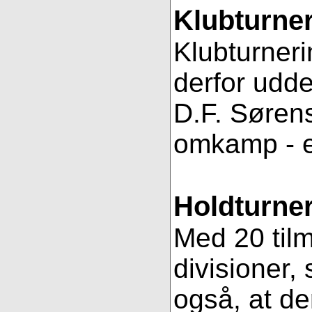
Klubturne
Klubturneri
derfor udde
D.F. Sørens
omkamp - 
Holdturner
Med 20 tilm
divisioner, 
også, at de