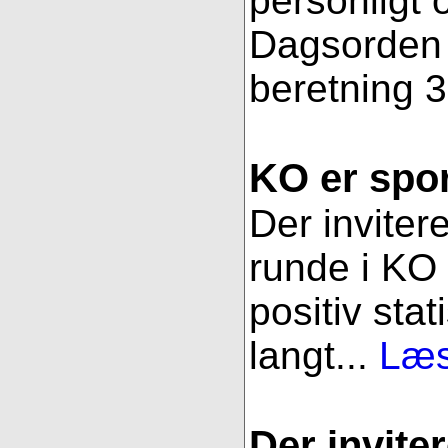
personligt 
Dagsorden f
beretning 3
KO er spor
Der inviter
runde i KO 
positiv stat
langt...
Læs
Der inviter