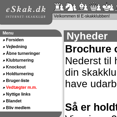
Velkommen til E-skakklubben!
Nyheder
Menu
Forsiden
Brochure 
Vejledning
Åbne turneringer
Nederst til
Klubturnering
Knockout
din skakklu
Holdturnering
have udarbe
Bruger-liste
Vedtægter m.m.
Nyttige links
Blandet
Så er hold
Bliv medlem