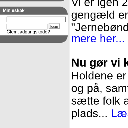
Vi er igen 
Min eskak
gengæld er 
"Jernebønder
Glemt adgangskode?
mere her...
Nu gør vi k
Holdene er 
og på, samt
sætte folk 
plads...
Læs