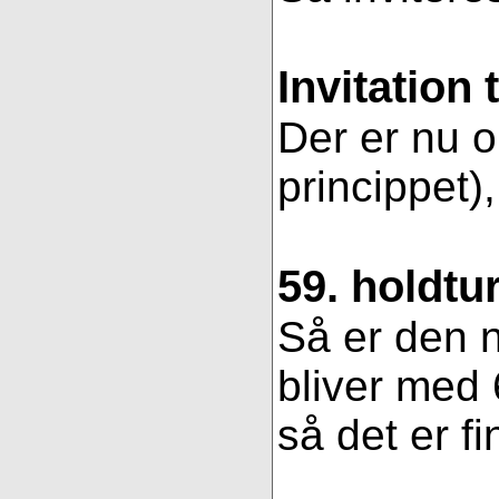
Invitation 
Der er nu op
princippet)
59. holdtu
Så er den n
bliver med 
så det er fi