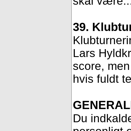
skal være..
39. Klubtu
Klubturneri
Lars Hyldkr
score, men 
hvis fuldt t
GENERAL
Du indkalde