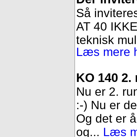
Så invitere
AT 40 IKKE 
teknisk muli
Læs mere h
KO 140 2.
Nu er 2. ru
:-) Nu er d
Og det er åb
og...
Læs me