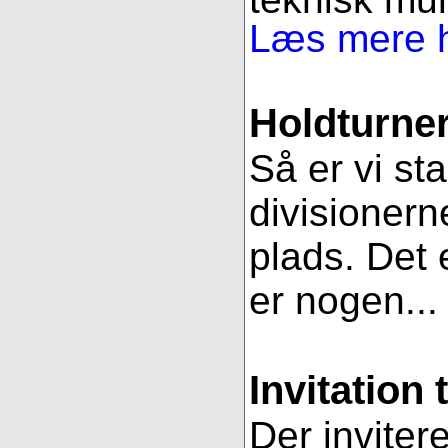
Læs mere h
Holdturner
Så er vi st
divisionern
plads. Det e
er nogen..
Invitation 
Der inviter