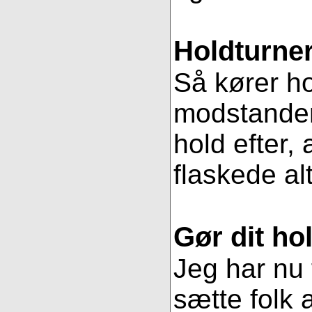
Holdturner
Så kører ho
modstander
hold efter, 
flaskede al
Gør dit hol
Jeg har nu 
sætte folk 