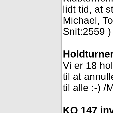
lidt tid, a
Michael, To
Snit:2559 ) 
Holdturner
Vi er 18 ho
til at annul
til alle :-) 
KO 147 inv