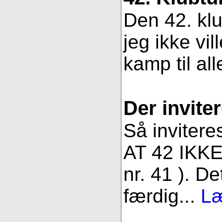
Den 42. klu
jeg ikke vil
kamp til all
Der inviter
Så invitere
AT 42 IKKE 
nr. 41 ). De
færdig...
Læ