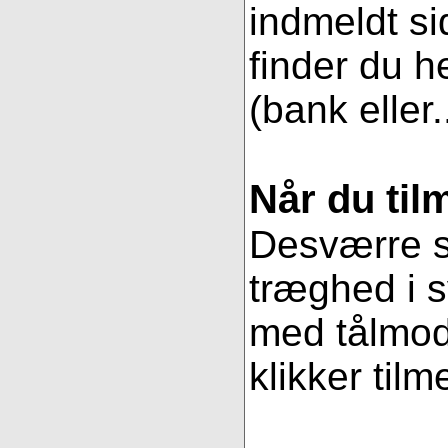
indmeldt si
finder du h
(bank eller.
Når du til
Desværre se
træghed i s
med tålmodi
klikker tilm