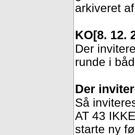
arkiveret af
KO
[8. 12. 
Der inviter
runde i bå
Der invite
Så invitere
AT 43 IKKE 
starte ny fø