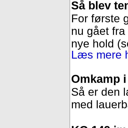
Så blev t
For første g
nu gået fra 
nye hold (s
Læs mere h
Omkamp i 
Så er den l
med lauerbær