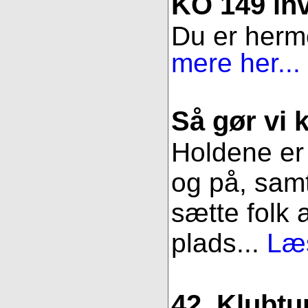
KO 149 inv
Du er herme
mere her...
Så gør vi k
Holdene er 
og på, samt
sætte folk 
plads...
Læs
42. Klubtu