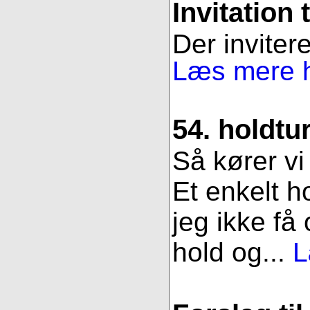
Invitation 
Der invitere
Læs mere h
54. holdtu
Så kører vi
Et enkelt h
jeg ikke få
hold og...
L