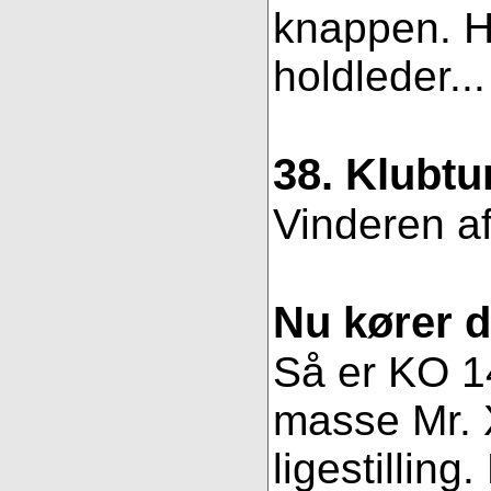
knappen. Hv
holdleder..
38. Klubtu
Vinderen af
Nu kører 
Så er KO 14
masse Mr. X
ligestillin