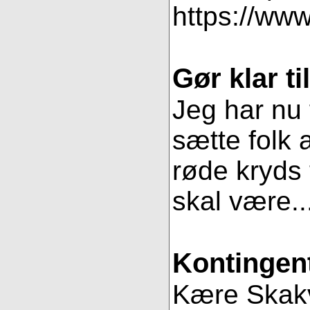
https://www
Gør klar t
Jeg har nu 
sætte folk 
røde kryds t
skal være..
Kontingent
Kære Skakve