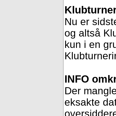
Klubturner
Nu er sidst
og altså Kl
kun i en gr
Klubturnerin
INFO omkri
Der mangler 
eksakte dat
oversiddere