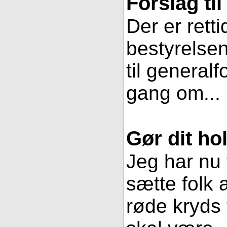
Forslag ti
Der er retti
bestyrelsen
til general
gang om...
Gør dit hol
Jeg har nu 
sætte folk 
røde kryds t