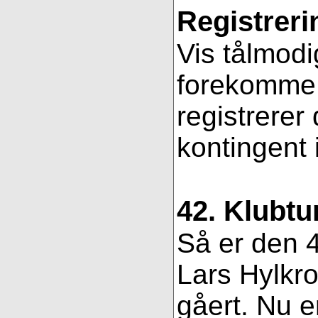
Registreri
Vis tålmodi
forekomme f
registrerer
kontingent 
42. Klubtu
Så er den 4
Lars Hylkro
gåert. Nu er