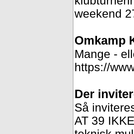
klubturneri
weekend 27
Omkamp K
Mange - ell
https://ww
Der inviter
Så invitere
AT 39 IKKE 
teknisk muli