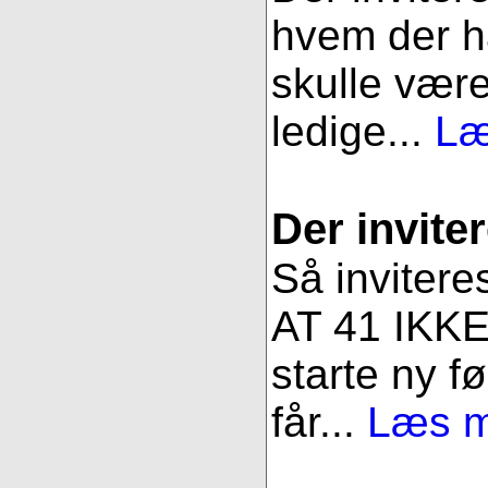
hvem der ha
skulle være
ledige...
Læ
Der inviter
Så invitere
AT 41 IKKE 
starte ny fø
får...
Læs me