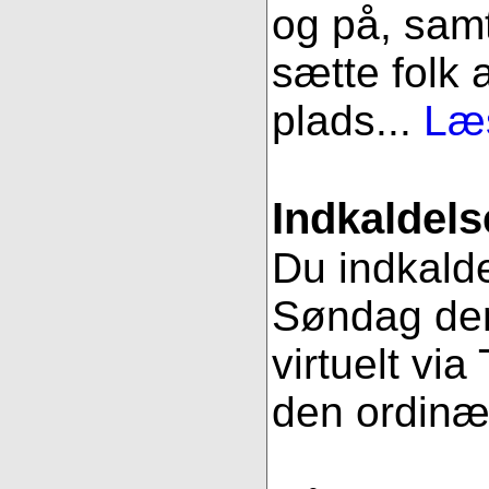
og på, samt
sætte folk 
plads...
Læs
Indkaldels
Du indkalde
Søndag den
virtuelt vi
den ordinæ