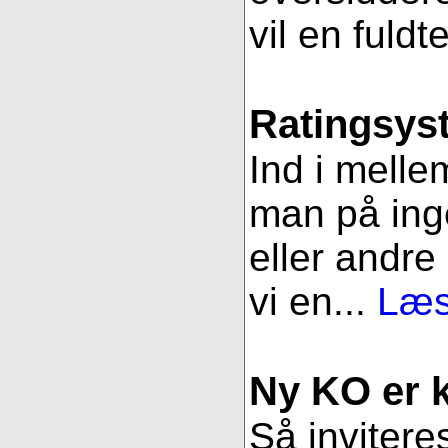
vil en fuldt
Ratingsys
Ind i melle
man på ing
eller andre
vi en...
Læs
Ny KO er kl
Så inviteres