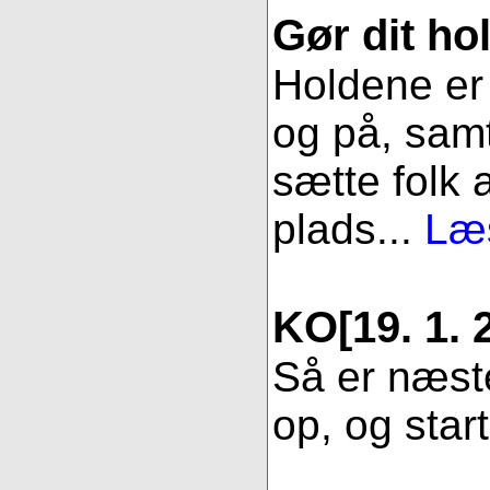
Gør dit hol
Holdene er 
og på, samt
sætte folk 
plads...
Læs
KO
[19. 1. 
Så er næste
op, og star