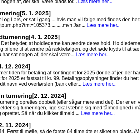
t nogen af, der skal være plads for...
Læs mere her...
rnering
[5. 1. 2025]
 Lars, er sat i gang.....hvis man vil følge med findes den her
ourn.php?tmt=105373..........mvh Jan...
Læs mere her...
ldturnering
[4. 1. 2025]
. Det betyder, at holdlederne kan ændre deres hold. Holdlederne
pilene til at ændre på rækkefølgen, og det røde kryds til at sætt
du har sat nogen af, der skal være...
Læs mere her...
4. 12. 2024]
 tiden for betaling af kontingent for 2025 (for de af jer, der ha
for 2025 er fastsat til kr. 99. Betalingsoplysninger finder du her
 dit navn ved overførslen (bank eller...
Læs mere her...
en turnering
[2. 12. 2024]
turnering oprettes dobbelt (eller sågar mere end det). Der er en 
melder sig turneringen, lige skal væbne sig med tålmodighed i 
 oprettet. Så når du klikker tilmeld,...
Læs mere her...
2. 11. 2024]
44. Først til mølle, så de første 64 tilmeldte er sikret en plads. /M