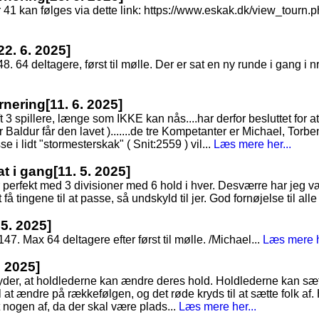
nr 41 kan følges via dette link: https://www.eskak.dk/view_tour
22. 6. 2025]
48. 64 deltagere, først til mølle. Der er sat en ny runde i gang i nr
rnering
[11. 6. 2025]
3 spillere, længe som IKKE kan nås....har derfor besluttet for at s
Baldur får den lavet ).......de tre Kompetanter er Michael, Torbe
e i lidt "stormesterskak" ( Snit:2559 ) vil...
Læs mere her...
at i gang
[11. 5. 2025]
 perfekt med 3 divisioner med 6 hold i hver. Desværre har jeg vær
å tingene til at passe, så undskyld til jer. God fornøjelse til alle 
 5. 2025]
7. Max 64 deltagere efter først til mølle. /Michael...
Læs mere h
. 2025]
tyder, at holdlederne kan ændre deres hold. Holdlederne kan sæt
 at ændre på rækkefølgen, og det røde kryds til at sætte folk af. 
t nogen af, da der skal være plads...
Læs mere her...