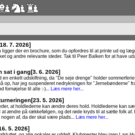
[18. 7. 2026]
n ligger der en brochure, som du opfordres til at printe ud og lægge
ket og andre relevante steder. Tak til Peer Balken for at have uda
n sat i gang
[3. 6. 2026]
 en enkelt udskiftning, da "De seje drenge" holder sommerferie, t
at gå op, har jeg suspenderet nedrykningen for "Jernebønderne" fr
 fornøjelse til alle :-)...
Læs mere her...
dturneringen
[23. 5. 2026]
tyder, at holdlederne kan ændre deres hold. Holdlederne kan sæt
 at ændre på rækkefølgen, og det røde kryds til at sætte folk af. 
t nogen af, da der skal være plads...
Læs mere her...
16. 5. 2026]
3 afsluttet, og alle pokaler er uddelt. Klubmester blev igen Lars 