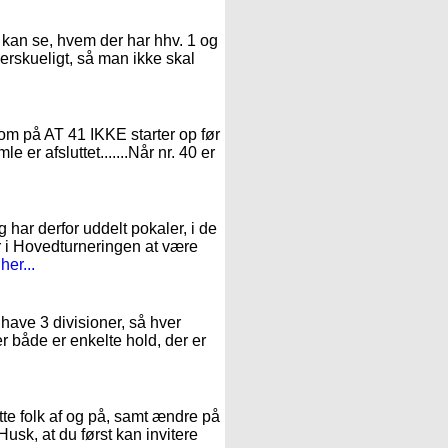
O kan se, hvem der har hhv. 1 og
verskueligt, så man ikke skal
ksom på AT 41 IKKE starter op før
e er afsluttet.......Når nr. 40 er
g har derfor uddelt pokaler, i de
r i Hovedturneringen at være
er...
 have 3 divisioner, så hver
der både er enkelte hold, der er
te folk af og på, samt ændre på
Husk, at du først kan invitere