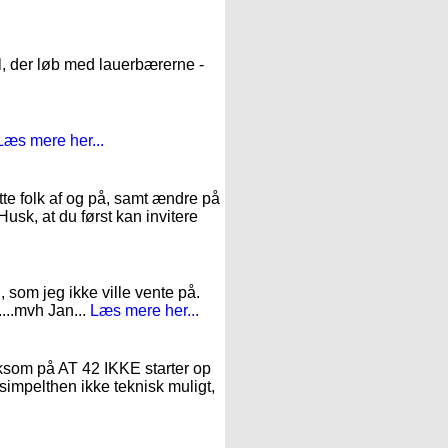
l, der løb med lauerbærerne -
Læs mere her...
te folk af og på, samt ændre på
Husk, at du først kan invitere
, som jeg ikke ville vente på.
....mvh Jan...
Læs mere her...
mærksom på AT 42 IKKE starter op
 simpelthen ikke teknisk muligt,