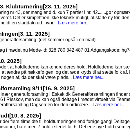
43. Klubturnering
[23. 11. 2025]
nering nr 43, der mangler d.d. kun 7 partier i nr. 42.......gør op
kiveret. Det er simpelthen ikke teknisk muligt, at starte ny før, den 
 meldt en startdato ud, hvor...
Læs mere her...
mlingen
[3. 11. 2025]
generalforsamling: (det kommer også i en mail)
___________________________________________________
ltag i mødet nu Møde-id: 328 780 342 487 01 Adgangskode: hg7
10. 2025]
tyder, at holdlederne kan ændre deres hold. Holdlederne kan sæt
 at ændre på rækkefølgen, og det røde kryds til at sætte folk af. 
t nogen af, da der skal være plads...
Læs mere her...
alforsamling 9/11
[16. 9. 2025]
dinær generalforsamling i Eskak.dk Generalforsamlingen finde
6 i Risskov, men du kan også deltage i mødet virtuelt via Teams
ralforsamling Dagsorden for den ordinære...
Læs mere her...
rudt
[10. 8. 2025]
r der flere tilmeldte til holdturneringen end forrige gang! Deltagerta
visioner, bare med 7 hold i stedet for 6. Det ene nye hold (som e