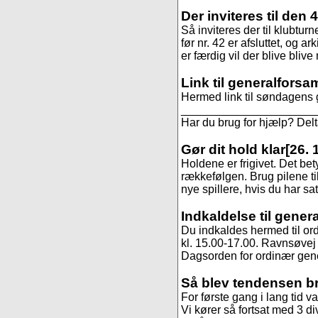
Der inviteres til den 
Så inviteres der til klubtur
før nr. 42 er afsluttet, og ar
er færdig vil der blive blive
Link til generalforsa
Hermed link til søndagens 
______________________
Har du brug for hjælp? De
Gør dit hold klar
[26. 
Holdene er frigivet. Det be
rækkefølgen. Brug pilene til
nye spillere, hvis du har sa
Indkaldelse til gener
Du indkaldes hermed til or
kl. 15.00-17.00. Ravnsøvej 
Dagsorden for ordinær gene
Så blev tendensen b
For første gang i lang tid va
Vi kører så fortsat med 3 di