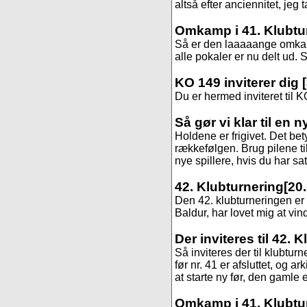
altså efter anciennitet, jeg 
Omkamp i 41. Klubtu
Så er den laaaaange omkamp
alle pokaler er nu delt ud. St
KO 149 inviterer dig
Du er hermed inviteret til K
Så gør vi klar til en 
Holdene er frigivet. Det be
rækkefølgen. Brug pilene til
nye spillere, hvis du har sa
42. Klubturnering
[20.
Den 42. klubturneringen er s
Baldur, har lovet mig at vind
Der inviteres til 42. 
Så inviteres der til klubtur
før nr. 41 er afsluttet, og 
at starte ny før, den gamle er
Omkamp i 41. Klubtu