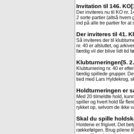
Invitation til 146. KO
[
Der inviteres nu til KO nr.
2 sorte partier (altså hvem 
ind på alle tre partier for at
Der inviteres til 41. 
Så inviteres der til klubtur
nr. 40 er afsluttet, og arkive
færdig vil der blive lidt tid fø
Klubturneringen
[5. 2
Klubturnering nr. 40 er efte
færdig spillede grupper. De
tied med Lars Hyldekrog, 
Holdturneringen er s
Med 20 tilmeldte hold, kunne
spiller og hvert hold får fle
rykket op, selvom de ikke var
Skal du spille holds
Holdene er frigivet. Det be
rækkefølgen. Brug pilene til