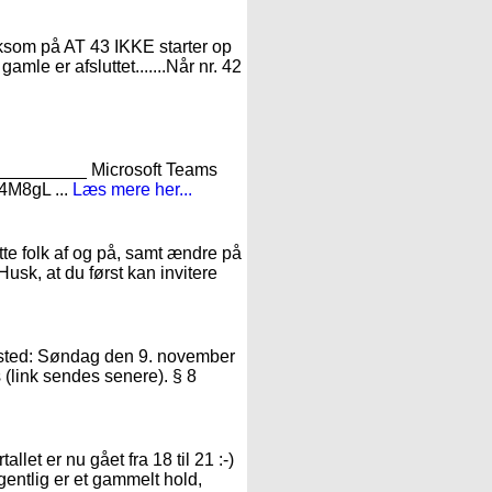
mærksom på AT 43 IKKE starter op
gamle er afsluttet.......Når nr. 42
_______ Microsoft Teams
4M8gL ...
Læs mere her...
te folk af og på, samt ændre på
Husk, at du først kan invitere
r sted: Søndag den 9. november
 (link sendes senere). § 8
llet er nu gået fra 18 til 21 :-)
gentlig er et gammelt hold,