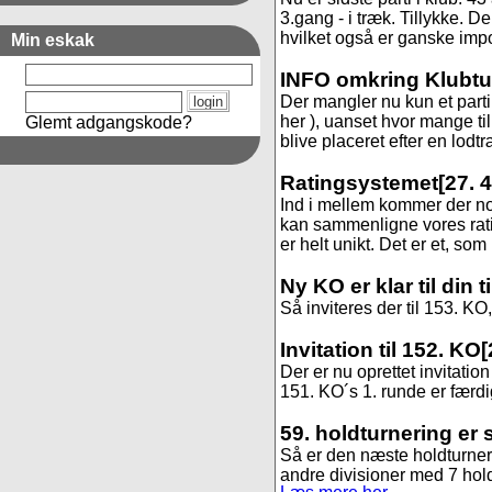
3.gang - i træk. Tillykke. 
hvilket også er ganske impon
Min eskak
INFO omkring Klubtur
Der mangler nu kun et parti i
her ), uanset hvor mange ti
Glemt adgangskode?
blive placeret efter en lodt
Ratingsystemet
[27. 
Ind i mellem kommer der no
kan sammenligne vores rat
er helt unikt. Det er et, som
Ny KO er klar til din 
Så inviteres der til 153. KO, 
Invitation til 152. KO
[
Der er nu oprettet invitation 
151. KO´s 1. runde er færdig
59. holdturnering er 
Så er den næste holdturnerin
andre divisioner med 7 hold. 