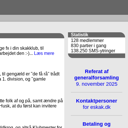
Statistik
128 medlemmer
830 partier i gang
 fx i din skakklub, til
138.250 SMS-ytringer
rbejdet den :-)...
Læs mere
Referat af
il gengæld er "de få rå" trådt
generalforsamling
a 1. division, og "gamle
9. november 2025
Kontaktpersoner
te folk af og på, samt ændre på
Husk, at du først kan invitere
for eskak.dk
Betaling og
Hyldkrog, og altså Klubmester for