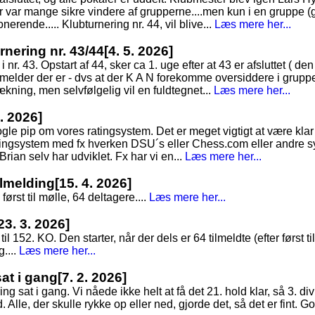
Der var mange sikre vindere af grupperne....men kun i en gruppe (
erende..... Klubturnering nr. 44, vil blive...
Læs mere her...
nering nr. 43/44
[4. 5. 2026]
 nr. 43. Opstart af 44, sker ca 1. uge efter at 43 er afsluttet ( d
lmelder der er - dvs at der K A N forekomme oversiddere i grupp
rækning, men selvfølgelig vil en fuldtegnet...
Læs mere her...
4. 2026]
gle pip om vores ratingsystem. Det er meget vigtigt at være kla
ingsystem med fx hverken DSU´s eller Chess.com eller andre s
 Brian selv har udviklet. Fx har vi en...
Læs mere her...
tilmelding
[15. 4. 2026]
først til mølle, 64 deltagere....
Læs mere her...
23. 3. 2026]
til 152. KO. Den starter, når der dels er 64 tilmeldte (efter først t
....
Læs mere her...
sat i gang
[7. 2. 2026]
g sat i gang. Vi nåede ikke helt at få det 21. hold klar, så 3. div
Alle, der skulle rykke op eller ned, gjorde det, så det er fint. God 