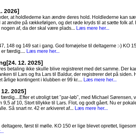
1. 2026]
tyder, at holdlederne kan ændre deres hold. Holdlederne kan sæt
 at ændre på rækkefølgen, og det røde kryds til at sætte folk af. 
t nogen af, da der skal være plads...
Læs mere her...
 148 og 149 sat i gang. God fornøjelse til deltagerne :-) KO 151 
 er færdig....
Læs mere her...
ing
[24. 12. 2025]
es betaling ikke skulle blive registreret med det samme. Der ka
nken til Lars og fra Lars til Baldur, der registrerer det på siden. 
 årlige kontingent i klubben er 99 kr....
Læs mere her...
. 12. 2025]
færdig....Efter et utroligt tæt "par-løb", med Michael Sørensen, v
,5 af 10, Stort tillykke til Lars. Flot, og godt gåert. Nu er pokal
alle. Så snart nr. 42 er arkiveret af...
Læs mere her...
4 deltagere, først til mølle. KO 150 er lige blevet oprettet, lig
..