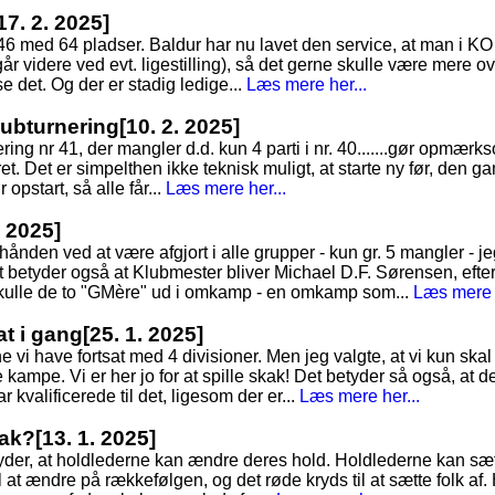
17. 2. 2025]
 146 med 64 pladser. Baldur har nu lavet den service, at man i K
går videre ved evt. ligestilling), så det gerne skulle være mere o
 se det. Og der er stadig ledige...
Læs mere her...
Klubturnering
[10. 2. 2025]
nering nr 41, der mangler d.d. kun 4 parti i nr. 40.......gør opmær
ret. Det er simpelthen ikke teknisk muligt, at starte ny før, den gaml
r opstart, så alle får...
Læs mere her...
. 2025]
rhånden ved at være afgjort i alle grupper - kun gr. 5 mangler - je
t betyder også at Klubmester bliver Michael D.F. Sørensen, efte
skulle de to "GMère" ud i omkamp - en omkamp som...
Læs mere h
at i gang
[25. 1. 2025]
 vi have fortsat med 4 divisioner. Men jeg valgte, at vi kun skal
re kampe. Vi er her jo for at spille skak! Det betyder så også, at 
 kvalificerede til det, ligesom der er...
Læs mere her...
kak?
[13. 1. 2025]
tyder, at holdlederne kan ændre deres hold. Holdlederne kan sæt
 at ændre på rækkefølgen, og det røde kryds til at sætte folk af. 