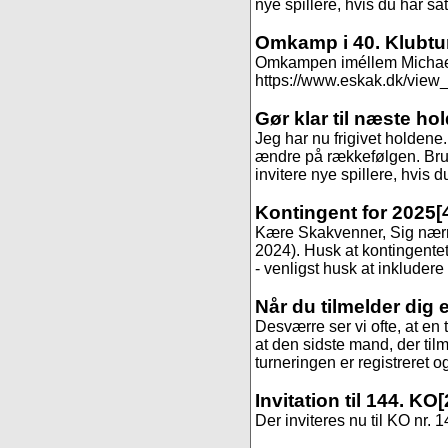
nye spillere, hvis du har sa
Omkamp i 40. Klubtu
Omkampen iméllem Michael og
https://www.eskak.dk/view_t
Gør klar til næste ho
Jeg har nu frigivet holdene
ændre på rækkefølgen. Brug 
invitere nye spillere, hvis 
Kontingent for 2025
[
Kære Skakvenner, Sig nærmer
2024). Husk at kontingentet 
- venligst husk at inkludere
Når du tilmelder dig 
Desværre ser vi ofte, at en 
at den sidste mand, der til
turneringen er registreret og
Invitation til 144. KO
[
Der inviteres nu til KO nr. 1