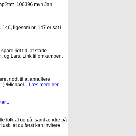
n.php?tmt=106396 mvh Jan
. 146, ligesom nr. 147 er sat i
pare lidt tid, at starte
n, og Lars. Link til omkampen,
et nødt til at annullere
:-) /Michael...
Læs mere her...
er...
te folk af og på, samt ændre på
Husk, at du først kan invitere