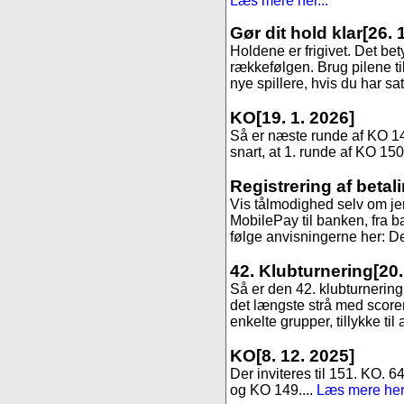
Læs mere her...
Gør dit hold klar
[26. 
Holdene er frigivet. Det be
rækkefølgen. Brug pilene til
nye spillere, hvis du har sa
KO
[19. 1. 2026]
Så er næste runde af KO 147,
snart, at 1. runde af KO 150
Registrering af betal
Vis tålmodighed selv om jer
MobilePay til banken, fra ba
følge anvisningerne her: Det
42. Klubturnering
[20
Så er den 42. klubturnering 
det længste strå med scoren 9
enkelte grupper, tillykke til 
KO
[8. 12. 2025]
Der inviteres til 151. KO. 6
og KO 149....
Læs mere her.