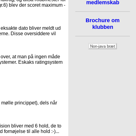
medlemskab
gr.6) blev der scoret maximum -
Brochure om
klubben
en eksakte dato bliver meldt ud
erne. Disse oversiddere vil
r over, at man på ingen måde
ystemer. Eskaks ratingsystem
il mølle princippet), dels når
ision bliver med 6 hold, de to
fornøjelse til alle hold :-)...