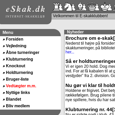
Velkommen til E-skakklubben!
Nyheder
Menu
Brochure om e-skak
Forsiden
Nederst til højre på forside
Vejledning
skakturneringer, på bibliote
her...
Åbne turneringer
Klubturnering
Så er holdturneringe
Knockout
Vi er igen 20 hold. Dog med
ind. For at få kabalen til 
Holdturnering
vestjyder" fra 2. division. God
Bruger-liste
Nu gør vi klar til hol
Vedtægter m.m.
Holdene er frigivet. Det be
Nyttige links
rækkefølgen. Brug pilene til
Blandet
nye spillere, hvis du har sa
Bliv medlem
Klubturnering nr. 44
[
Nu er sidste parti i klub. 4