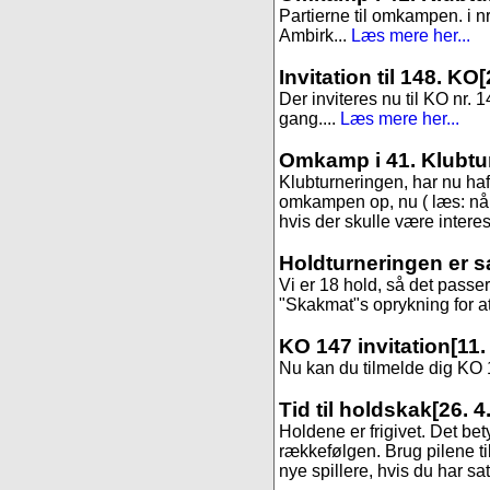
Partierne til omkampen. i 
Ambirk...
Læs mere her...
Invitation til 148. KO
[
Der inviteres nu til KO nr. 1
gang....
Læs mere her...
Omkamp i 41. Klubtu
Klubturneringen, har nu haft 
omkampen op, nu ( læs: når 
hvis der skulle være interess
Holdturneringen er s
Vi er 18 hold, så det passer
"Skakmat"s oprykning for at f
KO 147 invitation
[11.
Nu kan du tilmelde dig KO 14
Tid til holdskak
[26. 4
Holdene er frigivet. Det be
rækkefølgen. Brug pilene til
nye spillere, hvis du har sa