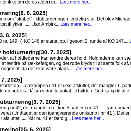
taler ikke om deres alder) er...
Læs mere her...
rnering
[8. 8. 2025]
 om "skabet" i klubturneringen, endelig slut. Det blev Michae
ort tillykke ........Jan Ambirk...
Læs mere her...
[3. 8. 2025]
O nr. 149 :-) KO 148 er startet op, ligesom 2. runde af KO 147....
ny holdturnering
[30. 7. 2025]
tyder, at holdlederne kan ændre deres hold. Holdlederne kan sæt
 at ændre på rækkefølgen, og det røde kryds til at sætte folk af. 
t nogen af, da der skal være plads...
Læs mere her...
 7. 2025]
tartet op.....omkampen i 41 er ikke afsluttet, der mangler 1. parti
eren nok skal få sin virtuelle pokal, til hylden. God kamp til alle.
Klubturnering
[3. 7. 2025]
nering nr 42, der mangler d.d. kun 5 partier i nr. 41.......gør op
arkiveret (Undtaget er den igangværende omkamp i nr. 41 ). Det er
 afsluttet.......Når nr. 41 er færdig...
Læs mere her...
rnering
[25. 6. 2025]