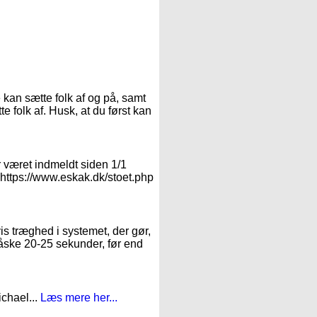
:
 kan sætte folk af og på, samt
e folk af. Husk, at du først kan
r været indmeldt siden 1/1
: https://www.eskak.dk/stoet.php
vis træghed i systemet, der gør,
måske 20-25 sekunder, før end
ichael...
Læs mere her...