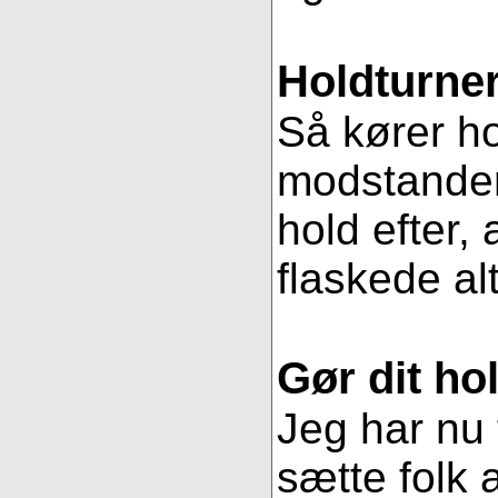
Holdturner
Så kører ho
modstander
hold efter, 
flaskede al
Gør dit hol
Jeg har nu 
sætte folk 