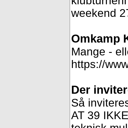
klubturneri
weekend 27
Omkamp K
Mange - ell
https://ww
Der inviter
Så invitere
AT 39 IKKE 
teknisk muli