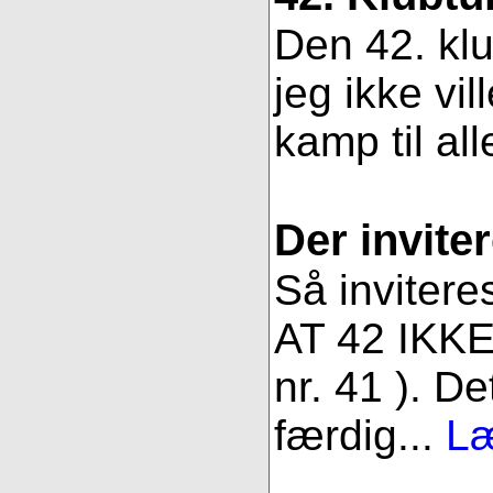
Den 42. klu
jeg ikke vil
kamp til all
Der inviter
Så invitere
AT 42 IKKE 
nr. 41 ). De
færdig...
Læ