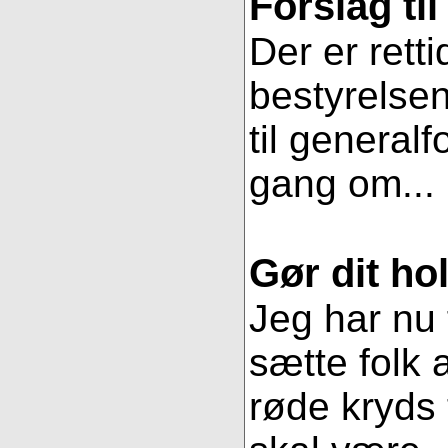
Forslag ti
Der er retti
bestyrelsen
til general
gang om...
Gør dit hol
Jeg har nu 
sætte folk 
røde kryds t