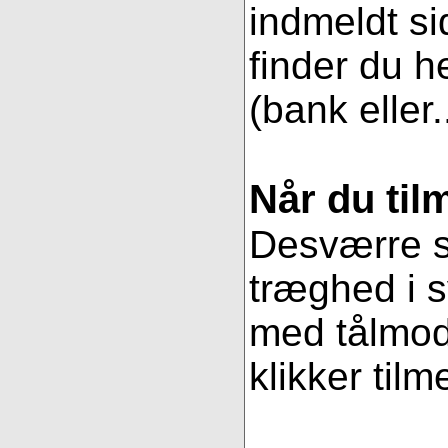
indmeldt si
finder du h
(bank eller.
Når du til
Desværre se
træghed i s
med tålmodi
klikker tilm