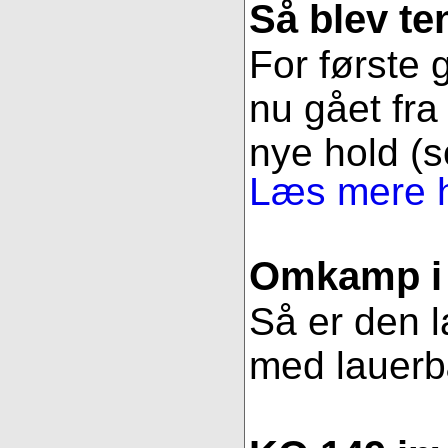
Så blev t
For første g
nu gået fra 
nye hold (s
Læs mere h
Omkamp i 
Så er den l
med lauerbær