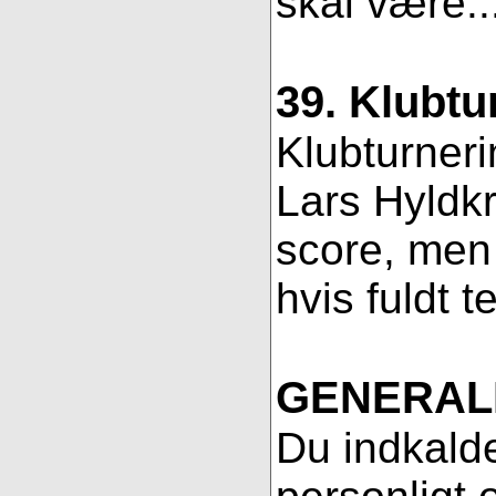
skal være..
39. Klubtu
Klubturneri
Lars Hyldkr
score, men 
hvis fuldt t
GENERAL
Du indkalde