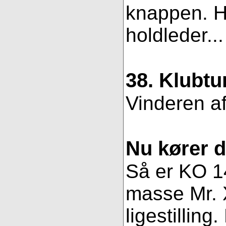
knappen. Hv
holdleder..
38. Klubtu
Vinderen af
Nu kører 
Så er KO 14
masse Mr. X
ligestillin