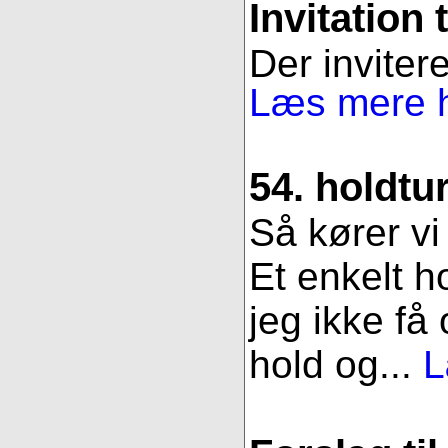
Invitation 
Der invitere
Læs mere h
54. holdtu
Så kører vi
Et enkelt h
jeg ikke få
hold og...
L