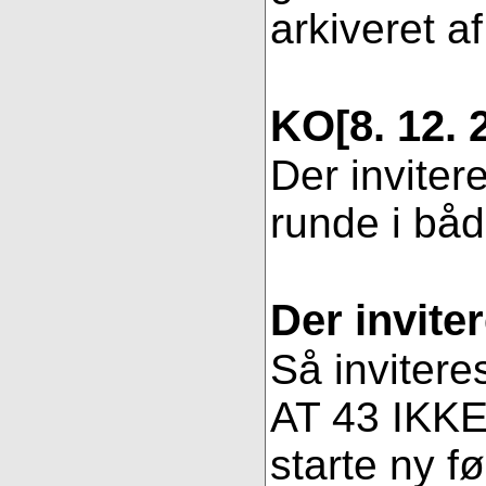
arkiveret af
KO
[8. 12. 
Der inviter
runde i bå
Der invite
Så invitere
AT 43 IKKE 
starte ny fø