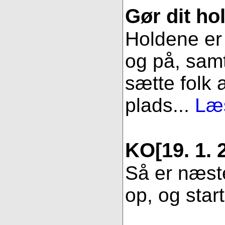
Gør dit hol
Holdene er 
og på, samt
sætte folk 
plads...
Læs
KO
[19. 1. 
Så er næste
op, og star