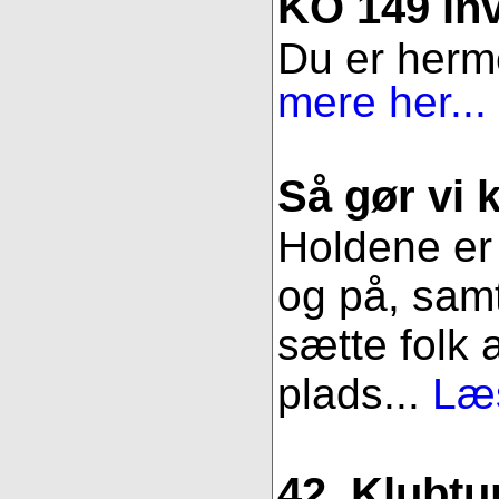
KO 149 inv
Du er herme
mere her...
Så gør vi k
Holdene er 
og på, samt
sætte folk 
plads...
Læs
42. Klubtu