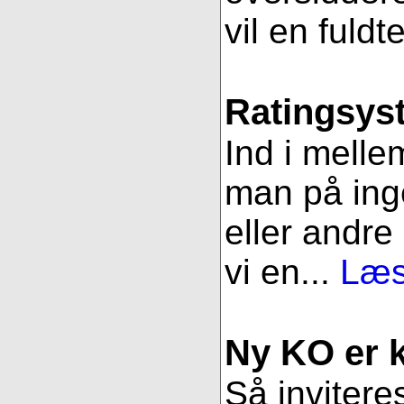
vil en fuldt
Ratingsys
Ind i melle
man på ing
eller andre
vi en...
Læs
Ny KO er kl
Så inviteres