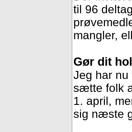
til 96 delt
prøvemedlem
mangler, ell
Gør dit ho
Jeg har nu 
sætte folk
1. april, m
sig næste g