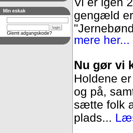
Vi er igen 
Min eskak
gengæld er 
"Jernebønder
Glemt adgangskode?
mere her...
Nu gør vi k
Holdene er 
og på, samt
sætte folk 
plads...
Læs