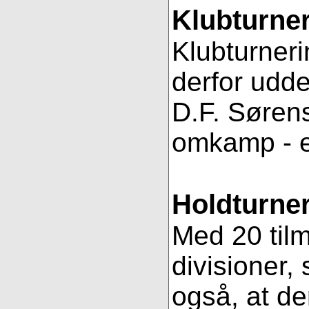
Klubturne
Klubturneri
derfor udde
D.F. Sørens
omkamp - 
Holdturner
Med 20 tilm
divisioner, 
også, at de