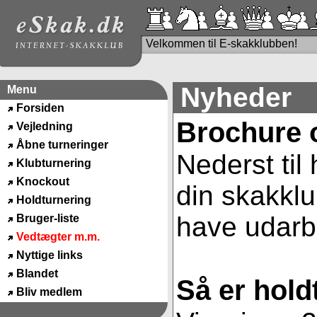
Velkommen til E-skakklubben!
Nyheder
Menu
Forsiden
Brochure 
Vejledning
Åbne turneringer
Nederst til
Klubturnering
Knockout
din skakklu
Holdturnering
have udarbe
Bruger-liste
Vedtægter m.m.
Nyttige links
Blandet
Så er hold
Bliv medlem