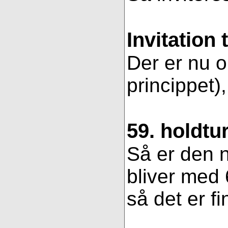
Invitation 
Der er nu op
princippet)
59. holdtu
Så er den n
bliver med 
så det er fi