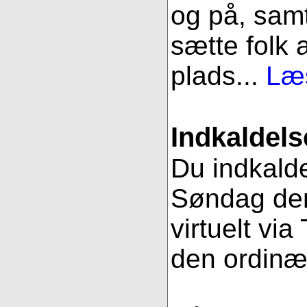
og på, samt
sætte folk 
plads...
Læs
Indkaldels
Du indkalde
Søndag den
virtuelt vi
den ordinæ