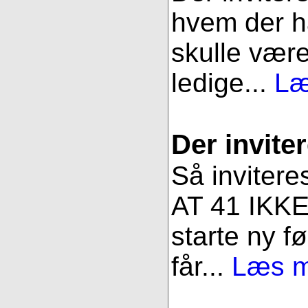
hvem der ha
skulle være
ledige...
Læ
Der inviter
Så invitere
AT 41 IKKE 
starte ny fø
får...
Læs me