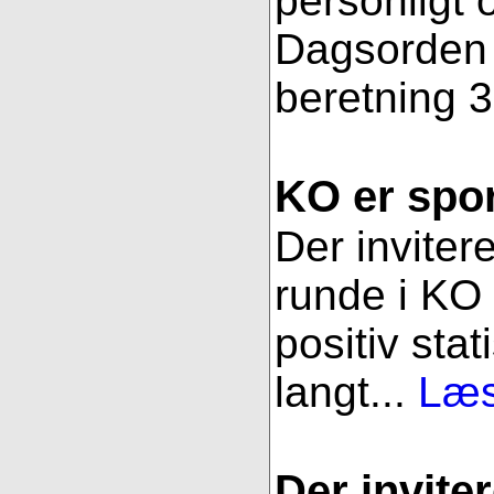
personligt 
Dagsorden f
beretning 3
KO er spor
Der inviter
runde i KO 
positiv stat
langt...
Læs
Der inviter