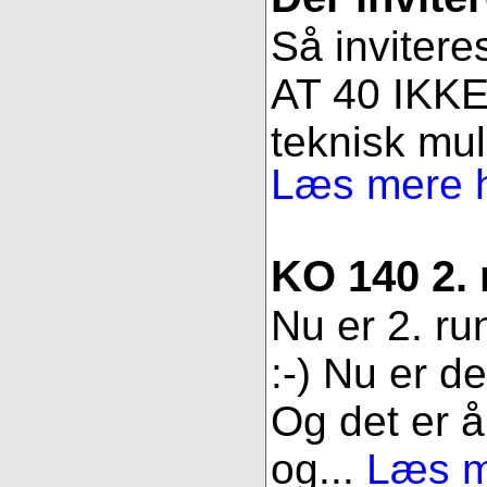
Så invitere
AT 40 IKKE 
teknisk muli
Læs mere h
KO 140 2.
Nu er 2. ru
:-) Nu er d
Og det er åb
og...
Læs me