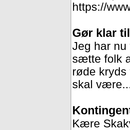
https://www
Gør klar t
Jeg har nu 
sætte folk 
røde kryds t
skal være..
Kontingent
Kære Skakve