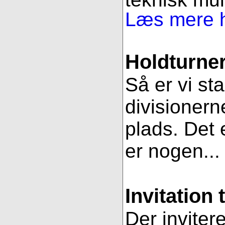
Læs mere h
Holdturner
Så er vi st
divisionern
plads. Det e
er nogen..
Invitation 
Der inviter