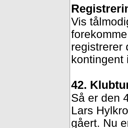
Registreri
Vis tålmodi
forekomme f
registrerer
kontingent 
42. Klubtu
Så er den 4
Lars Hylkro
gåert. Nu er