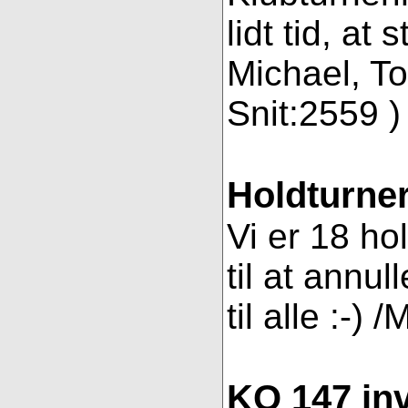
lidt tid, a
Michael, To
Snit:2559 ) 
Holdturner
Vi er 18 ho
til at annul
til alle :-) 
KO 147 inv