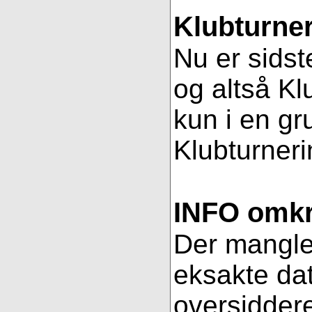
Klubturner
Nu er sidst
og altså Kl
kun i en gr
Klubturnerin
INFO omkri
Der mangler 
eksakte dat
oversiddere