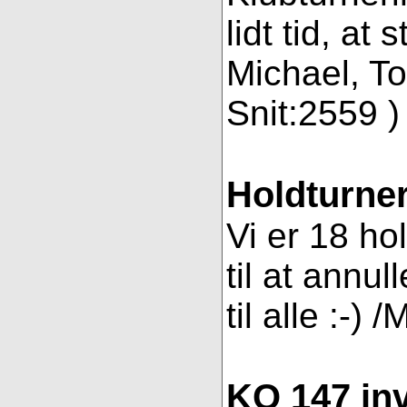
lidt tid, a
Michael, To
Snit:2559 ) 
Holdturner
Vi er 18 ho
til at annul
til alle :-) 
KO 147 inv