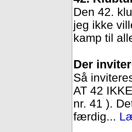
Den 42. klu
jeg ikke vil
kamp til all
Der inviter
Så invitere
AT 42 IKKE 
nr. 41 ). De
færdig...
Læ