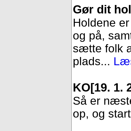
Gør dit hol
Holdene er 
og på, samt
sætte folk 
plads...
Læs
KO
[19. 1. 
Så er næste
op, og star