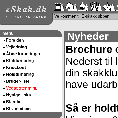
Velkommen til E-skakklubben!
Nyheder
Menu
Forsiden
Brochure 
Vejledning
Åbne turneringer
Nederst til
Klubturnering
Knockout
din skakklu
Holdturnering
have udarbe
Bruger-liste
Vedtægter m.m.
Nyttige links
Blandet
Så er hold
Bliv medlem