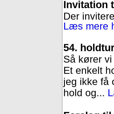
Invitation 
Der invitere
Læs mere h
54. holdtu
Så kører vi
Et enkelt h
jeg ikke få
hold og...
L