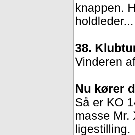
knappen. Hv
holdleder..
38. Klubtu
Vinderen af
Nu kører 
Så er KO 14
masse Mr. X
ligestillin