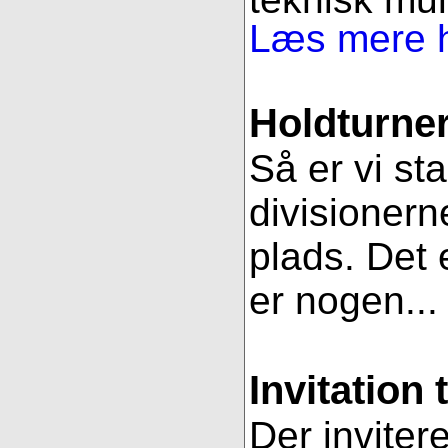
Læs mere h
Holdturner
Så er vi st
divisionern
plads. Det e
er nogen..
Invitation 
Der inviter