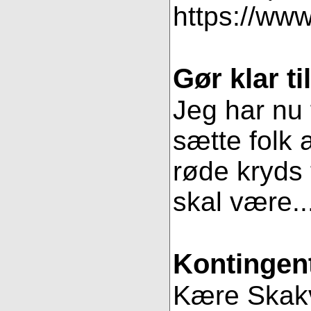
https://www
Gør klar t
Jeg har nu 
sætte folk 
røde kryds t
skal være..
Kontingent
Kære Skakve