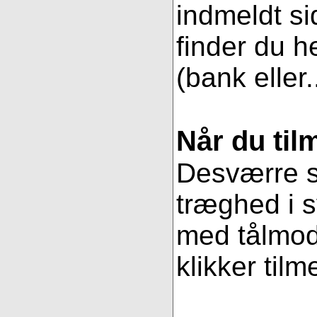
indmeldt si
finder du h
(bank eller.
Når du til
Desværre se
træghed i s
med tålmodi
klikker tilm