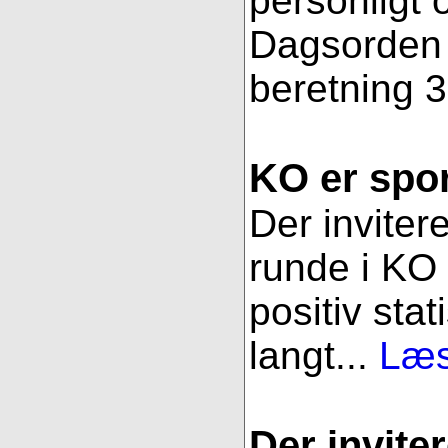
personligt 
Dagsorden f
beretning 3
KO er spor
Der inviter
runde i KO 
positiv stat
langt...
Læs
Der inviter