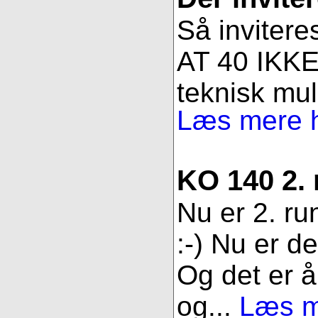
Så invitere
AT 40 IKKE 
teknisk muli
Læs mere h
KO 140 2.
Nu er 2. ru
:-) Nu er d
Og det er åb
og...
Læs me