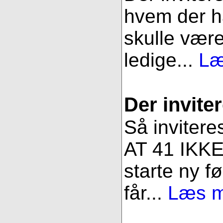
hvem der ha
skulle være
ledige...
Læ
Der inviter
Så invitere
AT 41 IKKE 
starte ny fø
får...
Læs me