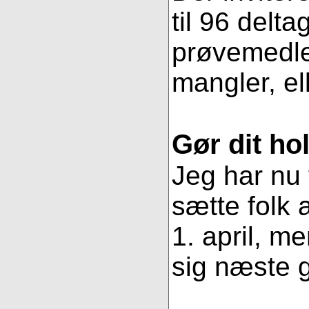
til 96 delt
prøvemedlem
mangler, ell
Gør dit ho
Jeg har nu 
sætte folk
1. april, m
sig næste g