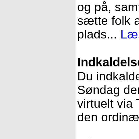
og på, samt
sætte folk 
plads...
Læs
Indkaldels
Du indkalde
Søndag den
virtuelt vi
den ordinæ