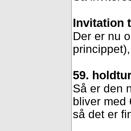
Invitation 
Der er nu op
princippet)
59. holdtu
Så er den n
bliver med 
så det er fi