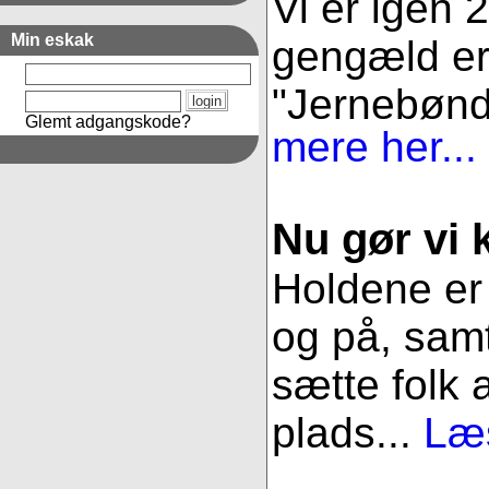
Vi er igen 
Min eskak
gengæld er 
"Jernebønder
Glemt adgangskode?
mere her...
Nu gør vi k
Holdene er 
og på, samt
sætte folk 
plads...
Læs