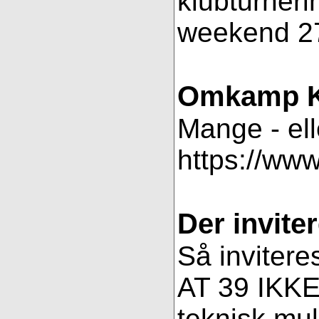
klubturneri
weekend 27
Omkamp K
Mange - ell
https://ww
Der inviter
Så invitere
AT 39 IKKE 
teknisk muli