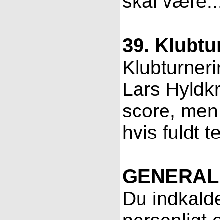
skal være..
39. Klubtu
Klubturneri
Lars Hyldkr
score, men 
hvis fuldt t
GENERAL
Du indkalde