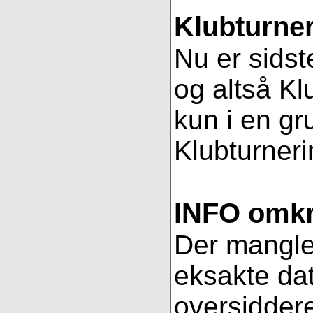
Klubturner
Nu er sidst
og altså Kl
kun i en gr
Klubturnerin
INFO omkri
Der mangler 
eksakte dat
oversiddere