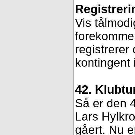
Registreri
Vis tålmodi
forekomme f
registrerer
kontingent 
42. Klubtu
Så er den 4
Lars Hylkro
gåert. Nu er