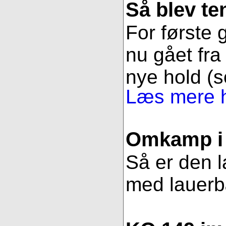
Så blev t
For første g
nu gået fra 
nye hold (s
Læs mere h
Omkamp i 
Så er den l
med lauerbær