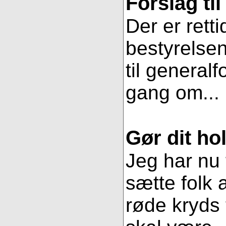
Forslag ti
Der er retti
bestyrelsen
til general
gang om...
Gør dit hol
Jeg har nu 
sætte folk 
røde kryds t