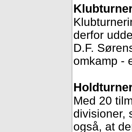
Klubturne
Klubturneri
derfor udde
D.F. Sørens
omkamp - 
Holdturner
Med 20 tilm
divisioner, 
også, at de