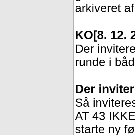
arkiveret af
KO
[8. 12. 
Der inviter
runde i bå
Der invite
Så invitere
AT 43 IKKE 
starte ny fø