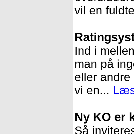
vil en fuldt
Ratingsys
Ind i melle
man på ing
eller andre
vi en...
Læs
Ny KO er kl
Så inviteres