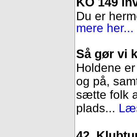
KO 149 inv
Du er herme
mere her...
Så gør vi k
Holdene er 
og på, samt
sætte folk 
plads...
Læs
42. Klubtu