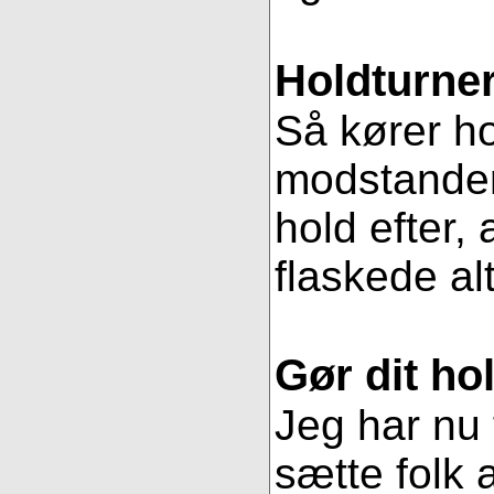
Holdturner
Så kører ho
modstander
hold efter, 
flaskede al
Gør dit hol
Jeg har nu 
sætte folk 