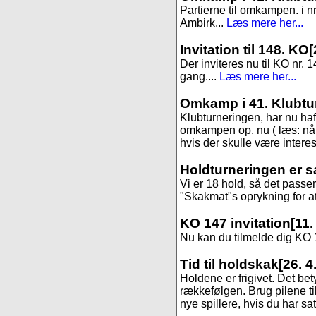
Partierne til omkampen. i 
Ambirk...
Læs mere her...
Invitation til 148. KO
[
Der inviteres nu til KO nr. 1
gang....
Læs mere her...
Omkamp i 41. Klubtu
Klubturneringen, har nu haft 
omkampen op, nu ( læs: når 
hvis der skulle være interess
Holdturneringen er s
Vi er 18 hold, så det passer
"Skakmat"s oprykning for at f
KO 147 invitation
[11.
Nu kan du tilmelde dig KO 14
Tid til holdskak
[26. 4
Holdene er frigivet. Det be
rækkefølgen. Brug pilene til
nye spillere, hvis du har sa