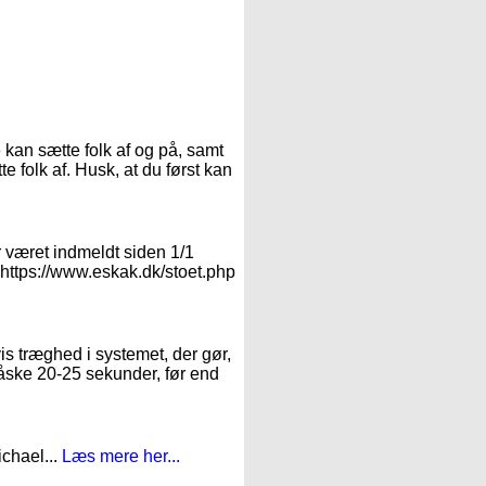
:
 kan sætte folk af og på, samt
e folk af. Husk, at du først kan
r været indmeldt siden 1/1
: https://www.eskak.dk/stoet.php
vis træghed i systemet, der gør,
måske 20-25 sekunder, før end
ichael...
Læs mere her...