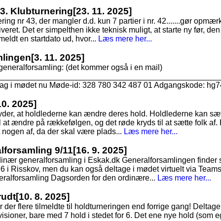
43. Klubturnering
[23. 11. 2025]
nering nr 43, der mangler d.d. kun 7 partier i nr. 42.......gør op
kiveret. Det er simpelthen ikke teknisk muligt, at starte ny før, den 
 meldt en startdato ud, hvor...
Læs mere her...
mlingen
[3. 11. 2025]
generalforsamling: (det kommer også i en mail)
___________________________________________________
ltag i mødet nu Møde-id: 328 780 342 487 01 Adgangskode: hg7
10. 2025]
tyder, at holdlederne kan ændre deres hold. Holdlederne kan sæt
 at ændre på rækkefølgen, og det røde kryds til at sætte folk af. 
t nogen af, da der skal være plads...
Læs mere her...
alforsamling 9/11
[16. 9. 2025]
dinær generalforsamling i Eskak.dk Generalforsamlingen finde
6 i Risskov, men du kan også deltage i mødet virtuelt via Teams
ralforsamling Dagsorden for den ordinære...
Læs mere her...
rudt
[10. 8. 2025]
r der flere tilmeldte til holdturneringen end forrige gang! Deltagerta
visioner, bare med 7 hold i stedet for 6. Det ene nye hold (som e