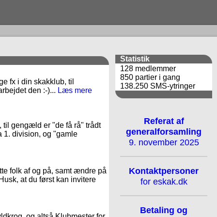
Statistik
128 medlemmer
850 partier i gang
 fx i din skakklub, til
138.250 SMS-ytringer
rbejdet den :-)...
Læs mere
Referat af
il gengæld er "de få rå" trådt
generalforsamling
a 1. division, og "gamle
9. november 2025
Kontaktpersoner
te folk af og på, samt ændre på
Husk, at du først kan invitere
for eskak.dk
Betaling og
Hyldkrog, og altså Klubmester for