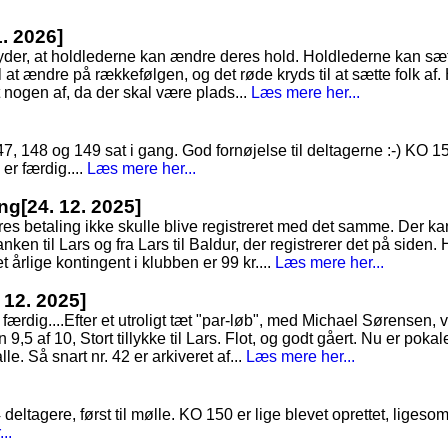
1. 2026]
tyder, at holdlederne kan ændre deres hold. Holdlederne kan sæt
 at ændre på rækkefølgen, og det røde kryds til at sætte folk af. 
t nogen af, da der skal være plads...
Læs mere her...
 148 og 149 sat i gang. God fornøjelse til deltagerne :-) KO 151 
 er færdig....
Læs mere her...
ing
[24. 12. 2025]
es betaling ikke skulle blive registreret med det samme. Der ka
nken til Lars og fra Lars til Baldur, der registrerer det på siden. 
 årlige kontingent i klubben er 99 kr....
Læs mere her...
. 12. 2025]
færdig....Efter et utroligt tæt "par-løb", med Michael Sørensen, v
,5 af 10, Stort tillykke til Lars. Flot, og godt gåert. Nu er pokal
alle. Så snart nr. 42 er arkiveret af...
Læs mere her...
4 deltagere, først til mølle. KO 150 er lige blevet oprettet, lig
..