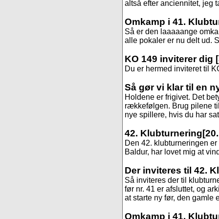
altså efter anciennitet, jeg 
Omkamp i 41. Klubtu
Så er den laaaaange omkamp
alle pokaler er nu delt ud. St
KO 149 inviterer dig
Du er hermed inviteret til K
Så gør vi klar til en 
Holdene er frigivet. Det be
rækkefølgen. Brug pilene til
nye spillere, hvis du har sa
42. Klubturnering
[20.
Den 42. klubturneringen er s
Baldur, har lovet mig at vind
Der inviteres til 42. 
Så inviteres der til klubtur
før nr. 41 er afsluttet, og 
at starte ny før, den gamle er
Omkamp i 41. Klubtu