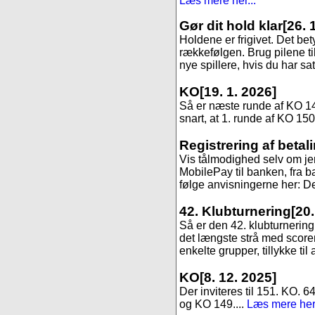
Læs mere her...
Gør dit hold klar
[26. 
Holdene er frigivet. Det be
rækkefølgen. Brug pilene til
nye spillere, hvis du har sa
KO
[19. 1. 2026]
Så er næste runde af KO 147,
snart, at 1. runde af KO 150
Registrering af betal
Vis tålmodighed selv om jer
MobilePay til banken, fra ba
følge anvisningerne her: Det
42. Klubturnering
[20
Så er den 42. klubturnering 
det længste strå med scoren 9
enkelte grupper, tillykke til 
KO
[8. 12. 2025]
Der inviteres til 151. KO. 6
og KO 149....
Læs mere her.