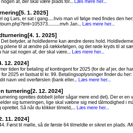
t nogen af, der skal være plads for...
Læs mere her...
rnering
[5. 1. 2025]
 Lars, er sat i gang.....hvis man vil følge med findes den her
ourn.php?tmt=105373..........mvh Jan...
Læs mere her...
ldturnering
[4. 1. 2025]
. Det betyder, at holdlederne kan ændre deres hold. Holdlederne
pilene til at ændre på rækkefølgen, og det røde kryds til at sætt
du har sat nogen af, der skal være...
Læs mere her...
4. 12. 2024]
 tiden for betaling af kontingent for 2025 (for de af jer, der ha
for 2025 er fastsat til kr. 99. Betalingsoplysninger finder du her
 dit navn ved overførslen (bank eller...
Læs mere her...
en turnering
[2. 12. 2024]
turnering oprettes dobbelt (eller sågar mere end det). Der er en 
melder sig turneringen, lige skal væbne sig med tålmodighed i 
 oprettet. Så når du klikker tilmeld,...
Læs mere her...
2. 11. 2024]
44. Først til mølle, så de første 64 tilmeldte er sikret en plads. /M