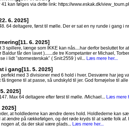
nr 41 kan følges via dette link: https://www.eskak.dk/view_tour
22. 6. 2025]
48. 64 deltagere, først til mølle. Der er sat en ny runde i gang i nr
rnering
[11. 6. 2025]
3 spillere, længe som IKKE kan nås....har derfor besluttet for at s
Baldur får den lavet ).......de tre Kompetanter er Michael, Torbe
e i lidt "stormesterskak" ( Snit:2559 ) vil...
Læs mere her...
at i gang
[11. 5. 2025]
 perfekt med 3 divisioner med 6 hold i hver. Desværre har jeg vær
å tingene til at passe, så undskyld til jer. God fornøjelse til alle 
 5. 2025]
7. Max 64 deltagere efter først til mølle. /Michael...
Læs mere h
. 2025]
tyder, at holdlederne kan ændre deres hold. Holdlederne kan sæt
 at ændre på rækkefølgen, og det røde kryds til at sætte folk af. 
t nogen af, da der skal være plads...
Læs mere her...