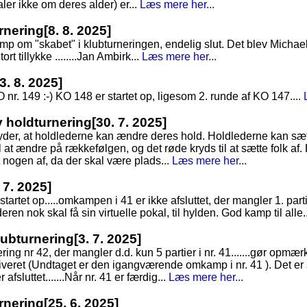
taler ikke om deres alder) er...
Læs mere her...
rnering
[8. 8. 2025]
 om "skabet" i klubturneringen, endelig slut. Det blev Michae
ort tillykke ........Jan Ambirk...
Læs mere her...
[3. 8. 2025]
O nr. 149 :-) KO 148 er startet op, ligesom 2. runde af KO 147....
ny holdturnering
[30. 7. 2025]
tyder, at holdlederne kan ændre deres hold. Holdlederne kan sæt
 at ændre på rækkefølgen, og det røde kryds til at sætte folk af. 
t nogen af, da der skal være plads...
Læs mere her...
 7. 2025]
tartet op.....omkampen i 41 er ikke afsluttet, der mangler 1. parti
eren nok skal få sin virtuelle pokal, til hylden. God kamp til alle.
Klubturnering
[3. 7. 2025]
nering nr 42, der mangler d.d. kun 5 partier i nr. 41.......gør op
arkiveret (Undtaget er den igangværende omkamp i nr. 41 ). Det er
 afsluttet.......Når nr. 41 er færdig...
Læs mere her...
rnering
[25. 6. 2025]