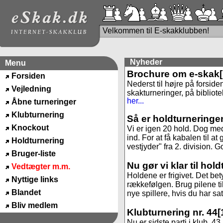
Velkommen til E-skakklubben!
Nyheder
Menu
Brochure om e-skak
Forsiden
Nederst til højre på forside
Vejledning
skakturneringer, på bibliote
her...
Åbne turneringer
Klubturnering
Så er holdturneringe
Knockout
Vi er igen 20 hold. Dog med
ind. For at få kabalen til 
Holdturnering
vestjyder" fra 2. division. God
Bruger-liste
Nu gør vi klar til hol
Vedtægter m.m.
Holdene er frigivet. Det be
Nyttige links
rækkefølgen. Brug pilene til
Blandet
nye spillere, hvis du har sa
Bliv medlem
Klubturnering nr. 44
[
Nu er sidste parti i klub. 4