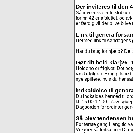
Der inviteres til den 
Så inviteres der til klubtur
før nr. 42 er afsluttet, og ar
er færdig vil der blive blive
Link til generalforsa
Hermed link til søndagens 
______________________
Har du brug for hjælp? De
Gør dit hold klar
[26. 
Holdene er frigivet. Det be
rækkefølgen. Brug pilene til
nye spillere, hvis du har sa
Indkaldelse til gener
Du indkaldes hermed til or
kl. 15.00-17.00. Ravnsøvej 
Dagsorden for ordinær gene
Så blev tendensen b
For første gang i lang tid va
Vi kører så fortsat med 3 di