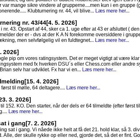
Der var mange sikre vindere af grupperne....men kun i en gruppe (
erende..... Klubturnering nr. 44, vil blive...
Læs mere her...
nering nr. 43/44
[4. 5. 2026]
 nr. 43. Opstart af 44, sker ca 1. uge efter at 43 er afsluttet ( d
lmelder der er - dvs at der K A N forekomme oversiddere i grupp
rækning, men selvfølgelig vil en fuldtegnet...
Læs mere her...
4. 2026]
gle pip om vores ratingsystem. Det er meget vigtigt at være kla
ingsystem med fx hverken DSU´s eller Chess.com eller andre s
 Brian selv har udviklet. Fx har vi en...
Læs mere her...
tilmelding
[15. 4. 2026]
først til mølle, 64 deltagere....
Læs mere her...
23. 3. 2026]
til 152. KO. Den starter, når der dels er 64 tilmeldte (efter først t
....
Læs mere her...
sat i gang
[7. 2. 2026]
g sat i gang. Vi nåede ikke helt at få det 21. hold klar, så 3. div
Alle, der skulle rykke op eller ned, gjorde det, så det er fint. God 