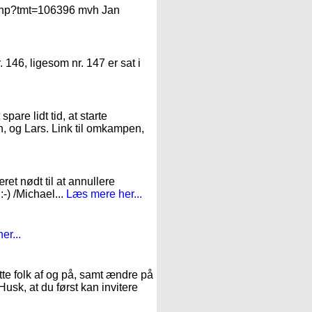
n.php?tmt=106396 mvh Jan
. 146, ligesom nr. 147 er sat i
pare lidt tid, at starte
n, og Lars. Link til omkampen,
et nødt til at annullere
:-) /Michael...
Læs mere her...
er...
te folk af og på, samt ændre på
Husk, at du først kan invitere