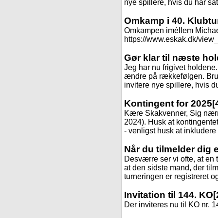
nye spillere, hvis du har sa
Omkamp i 40. Klubtu
Omkampen iméllem Michael og
https://www.eskak.dk/view_t
Gør klar til næste ho
Jeg har nu frigivet holdene
ændre på rækkefølgen. Brug 
invitere nye spillere, hvis 
Kontingent for 2025
[
Kære Skakvenner, Sig nærmer
2024). Husk at kontingentet 
- venligst husk at inkludere
Når du tilmelder dig 
Desværre ser vi ofte, at en 
at den sidste mand, der til
turneringen er registreret og
Invitation til 144. KO
[
Der inviteres nu til KO nr. 1