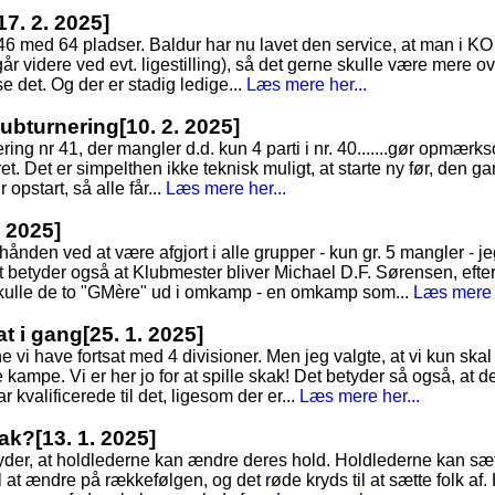
17. 2. 2025]
 146 med 64 pladser. Baldur har nu lavet den service, at man i K
går videre ved evt. ligestilling), så det gerne skulle være mere o
 se det. Og der er stadig ledige...
Læs mere her...
Klubturnering
[10. 2. 2025]
nering nr 41, der mangler d.d. kun 4 parti i nr. 40.......gør opmær
ret. Det er simpelthen ikke teknisk muligt, at starte ny før, den gaml
r opstart, så alle får...
Læs mere her...
. 2025]
rhånden ved at være afgjort i alle grupper - kun gr. 5 mangler - je
t betyder også at Klubmester bliver Michael D.F. Sørensen, efte
skulle de to "GMère" ud i omkamp - en omkamp som...
Læs mere h
at i gang
[25. 1. 2025]
 vi have fortsat med 4 divisioner. Men jeg valgte, at vi kun skal
re kampe. Vi er her jo for at spille skak! Det betyder så også, at 
 kvalificerede til det, ligesom der er...
Læs mere her...
kak?
[13. 1. 2025]
tyder, at holdlederne kan ændre deres hold. Holdlederne kan sæt
 at ændre på rækkefølgen, og det røde kryds til at sætte folk af. 