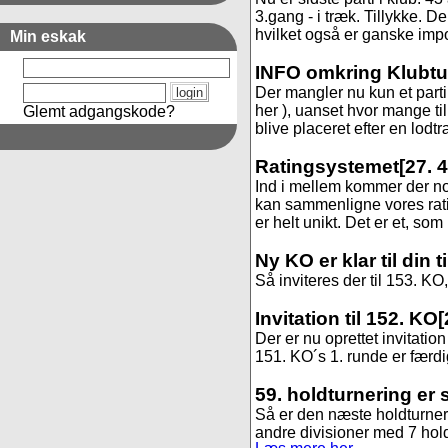
3.gang - i træk. Tillykke. 
hvilket også er ganske impon
Min eskak
INFO omkring Klubtur
Der mangler nu kun et parti i
her ), uanset hvor mange ti
Glemt adgangskode?
blive placeret efter en lodt
Ratingsystemet
[27. 
Ind i mellem kommer der no
kan sammenligne vores rat
er helt unikt. Det er et, som
Ny KO er klar til din 
Så inviteres der til 153. KO, 
Invitation til 152. KO
[
Der er nu oprettet invitation 
151. KO´s 1. runde er færdig
59. holdturnering er 
Så er den næste holdturnerin
andre divisioner med 7 hold. 