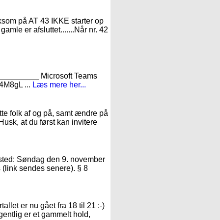
mærksom på AT 43 IKKE starter op
gamle er afsluttet.......Når nr. 42
_______ Microsoft Teams
4M8gL ...
Læs mere her...
te folk af og på, samt ændre på
Husk, at du først kan invitere
r sted: Søndag den 9. november
 (link sendes senere). § 8
llet er nu gået fra 18 til 21 :-)
gentlig er et gammelt hold,