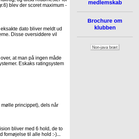
medlemskab
gr.6) blev der scoret maximum -
Brochure om
klubben
en eksakte dato bliver meldt ud
erne. Disse oversiddere vil
r over, at man på ingen måde
ystemer. Eskaks ratingsystem
il mølle princippet), dels når
ision bliver med 6 hold, de to
fornøjelse til alle hold :-)...