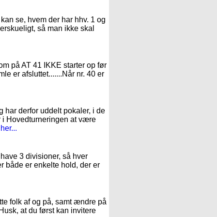
O kan se, hvem der har hhv. 1 og
verskueligt, så man ikke skal
ksom på AT 41 IKKE starter op før
e er afsluttet.......Når nr. 40 er
g har derfor uddelt pokaler, i de
r i Hovedturneringen at være
er...
 have 3 divisioner, så hver
der både er enkelte hold, der er
te folk af og på, samt ændre på
Husk, at du først kan invitere