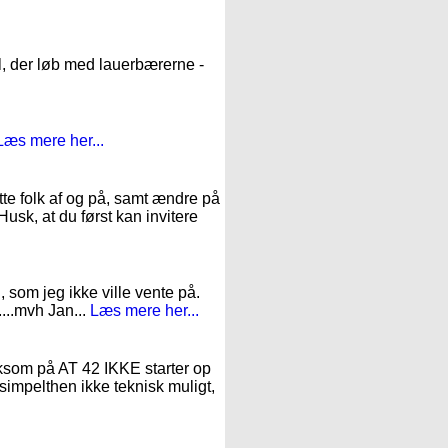
l, der løb med lauerbærerne -
Læs mere her...
te folk af og på, samt ændre på
Husk, at du først kan invitere
, som jeg ikke ville vente på.
....mvh Jan...
Læs mere her...
mærksom på AT 42 IKKE starter op
 simpelthen ikke teknisk muligt,