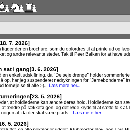
[18. 7. 2026]
n ligger der en brochure, som du opfordres til at printe ud og lægge
ket og andre relevante steder. Tak til Peer Balken for at have uda
n sat i gang
[3. 6. 2026]
 en enkelt udskiftning, da "De seje drenge" holder sommerferie, t
at gå op, har jeg suspenderet nedrykningen for "Jernebønderne" fr
 fornøjelse til alle :-)...
Læs mere her...
dturneringen
[23. 5. 2026]
tyder, at holdlederne kan ændre deres hold. Holdlederne kan sæt
 at ændre på rækkefølgen, og det røde kryds til at sætte folk af. 
t nogen af, da der skal være plads...
Læs mere her...
16. 5. 2026]
3 afsluttet, og alle pokaler er uddelt. Klubmester blev igen Lars 