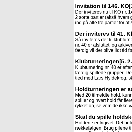
Invitation til 146. KO
[
Der inviteres nu til KO nr.
2 sorte partier (altså hvem 
ind på alle tre partier for at
Der inviteres til 41. 
Så inviteres der til klubtur
nr. 40 er afsluttet, og arkive
færdig vil der blive lidt tid fø
Klubturneringen
[5. 2
Klubturnering nr. 40 er efte
færdig spillede grupper. De
tied med Lars Hyldekrog, 
Holdturneringen er s
Med 20 tilmeldte hold, kunne
spiller og hvert hold får fle
rykket op, selvom de ikke var
Skal du spille holds
Holdene er frigivet. Det be
rækkefølgen. Brug pilene til