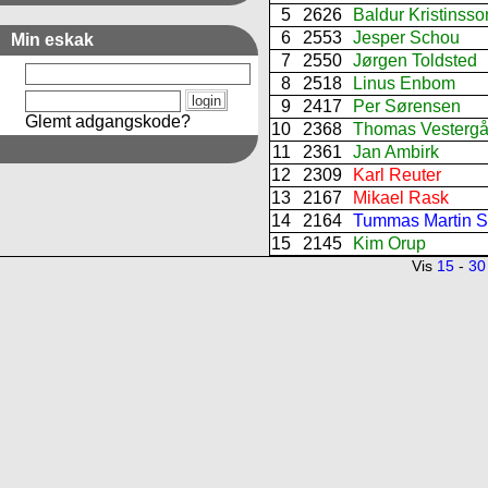
5
2626
Baldur Kristinsso
6
2553
Jesper Schou
Min eskak
7
2550
Jørgen Toldsted
8
2518
Linus Enbom
9
2417
Per Sørensen
Glemt adgangskode?
10
2368
Thomas Vestergå
11
2361
Jan Ambirk
12
2309
Karl Reuter
13
2167
Mikael Rask
14
2164
Tummas Martin S
15
2145
Kim Orup
Vis
15
-
30