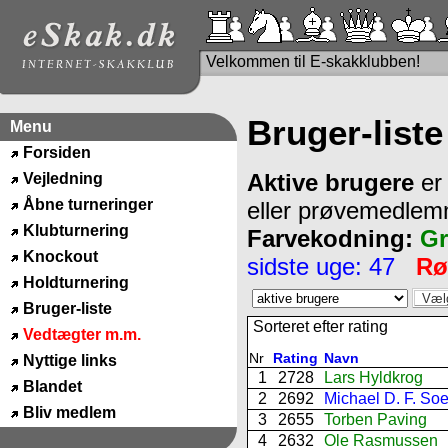
Velkommen til E-skakklubben!
Bruger-liste
Menu
Forsiden
Aktive brugere
er
Vejledning
Åbne turneringer
eller prøvemedlem
Klubturnering
Farvekodning:
G
Knockout
sidste uge: 47
Rø
Holdturnering
Bruger-liste
Sorteret efter rating
Vedtægter m.m.
Nr
Rating
Navn
Nyttige links
1
2728
Lars Hyldkrog
Blandet
2
2692
Michael D. F. So
Bliv medlem
3
2655
Torben Paving
4
2632
Ole Rasmussen