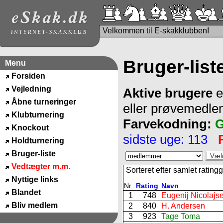
Velkommen til E-skakklubben!
Bruger-list
Menu
Forsiden
Vejledning
Aktive brugere
e
Åbne turneringer
eller prøvemedl
Klubturnering
Farvekodning:
G
Knockout
sidste uge: 113
Holdturnering
Bruger-liste
Vedtægter m.m.
Sorteret efter samlet rating
Nyttige links
Nr
Rating
Navn
Blandet
1
748
Eugenij Nicolajs
Bliv medlem
2
840
H. Andersen
3
923
Tage Toma