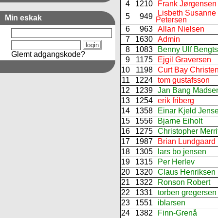
4
1210
Frank Jørgensen
Lisbeth Susanne
5
949
Min eskak
Petersen
6
963
Allan Nielsen
7
1630
Admin
8
1083
Benny Ulf Bengt
Glemt adgangskode?
9
1175
Ejgil Graversen
10
1198
Curt Bay Christe
11
1224
tom gustafsson
12
1239
Jan Bang Madse
13
1254
erik friberg
14
1358
Einar Kjeld Jens
15
1556
Bjarne Eiholt
16
1275
Christopher Merri
17
1987
Brian Lundgaard
18
1305
lars bo jensen
19
1315
Per Herlev
20
1320
Claus Henriksen
21
1322
Ronson Robert
22
1331
torben gregersen
23
1551
iblarsen
24
1382
Finn-Grenå