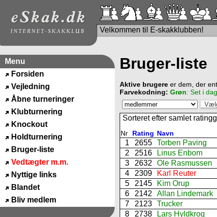
Velkommen til E-skakklubben!
Bruger-liste
Menu
Forsiden
Aktive brugere
er dem, der en
Vejledning
Farvekodning:
Grøn
: Set i d
Åbne turneringer
Klubturnering
Sorteret efter samlet rating
Knockout
Nr
Rating
Navn
Holdturnering
1
2655
Torben Paving
Bruger-liste
2
2516
Linus Enbom
Vedtægter m.m.
3
2632
Ole Rasmussen
4
2309
Karl Reuter
Nyttige links
5
2145
Kim Orup
Blandet
6
2142
Allan Lindemark
Bliv medlem
7
2123
Trucker
8
2738
Lars Hyldkrog