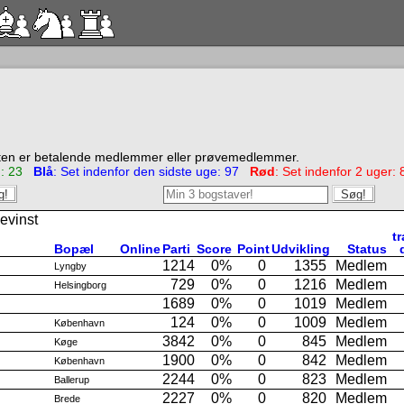
ten er betalende medlemmer eller prøvemedlemmer.
ag: 23
Blå
: Set indenfor den sidste uge: 97
Rød
: Set indenfor 2 uger: 
gevinst
t
Bopæl
Online
Parti
Score
Point
Udvikling
Status
1214
0%
0
1355
Medlem
Lyngby
729
0%
0
1216
Medlem
Helsingborg
1689
0%
0
1019
Medlem
124
0%
0
1009
Medlem
København
3842
0%
0
845
Medlem
Køge
1900
0%
0
842
Medlem
København
2244
0%
0
823
Medlem
Ballerup
2227
0%
0
820
Medlem
Brede