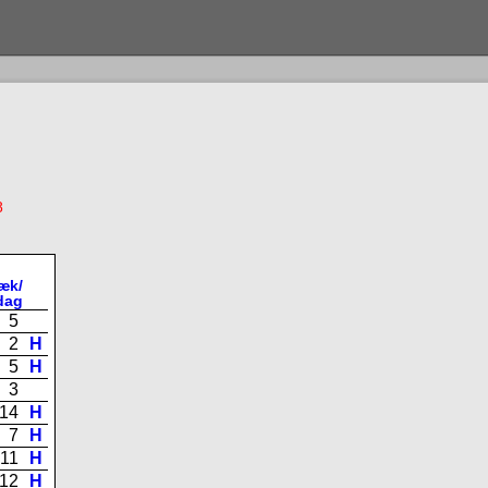
8
ræk/
dag
5
2
H
5
H
3
14
H
7
H
11
H
12
H