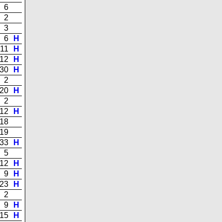
6
2
3
6
H
11
H
12
H
30
H
2
20
H
2
12
H
18
19
33
H
5
12
H
9
H
23
H
2
9
H
15
H