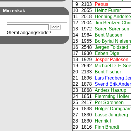
9
2103
Petrus
10
2055
Heinz Furrer
Min eskak
11
2018
Henning Anders
12
2004
Jim Bentzen Chri
13
1972
Søren Sørensen
Glemt adgangskode?
14
1964
Bent Madsen
15
1955
Bo Byrial Nielsen
16
2548
Jørgen Toldsted
17
1930
Esben Dige
18
1929
Jesper Pallesen
19
2692
Michael D. F. So
20
2133
Bent Fischer
21
1896
Lars Fredberg Je
22
1878
Svend Erik Ande
23
1868
Anders Haarup
24
1851
Flemming Holler
25
2417
Per Sørensen
26
1838
Holger Damgaar
27
1830
Lasse Jungberg
28
1830
Henrik I
29
1816
Finn Brandt