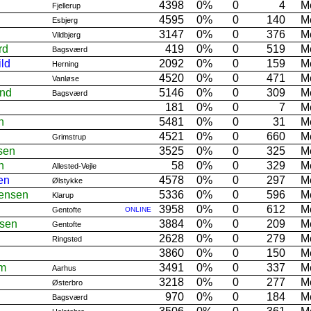
4398
0%
0
4
M
Fjellerup
4595
0%
0
140
M
Esbjerg
3147
0%
0
376
M
Vildbjerg
rd
419
0%
0
519
M
Bagsværd
ld
2092
0%
0
159
M
Herning
4520
0%
0
471
M
Vanløse
und
5146
0%
0
309
M
Bagsværd
181
0%
0
7
M
n
5481
0%
0
31
M
4521
0%
0
660
M
Grimstrup
sen
3525
0%
0
325
M
n
58
0%
0
329
M
Allested-Vejle
en
4578
0%
0
297
M
Ølstykke
Jensen
5336
0%
0
596
M
Klarup
3958
0%
0
612
M
Gentofte
ONLINE
sen
3884
0%
0
209
M
Gentofte
2628
0%
0
279
M
Ringsted
3860
0%
0
150
M
lm
3491
0%
0
337
M
Aarhus
3218
0%
0
277
M
Østerbro
970
0%
0
184
M
Bagsværd