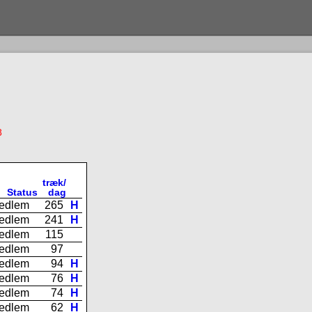
8
træk/
Status
dag
edlem
265
H
edlem
241
H
edlem
115
edlem
97
edlem
94
H
edlem
76
H
edlem
74
H
edlem
62
H