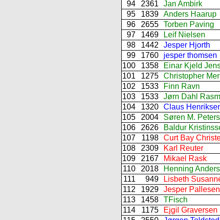
94
2361
Jan Ambirk
95
1839
Anders Haarup
96
2655
Torben Paving
97
1469
Leif Nielsen
98
1442
Jesper Hjorth
99
1760
jesper thomsen
100
1358
Einar Kjeld Jen
101
1275
Christopher Merr
102
1533
Finn Ravn
103
1533
Jørn Dahl Ras
104
1320
Claus Henrikse
105
2004
Søren M. Peter
106
2626
Baldur Kristins
107
1198
Curt Bay Christ
108
2309
Karl Reuter
109
2167
Mikael Rask
110
2018
Henning Ander
111
949
Lisbeth Susann
112
1929
Jesper Pallesen
113
1458
TFisch
114
1175
Ejgil Graversen