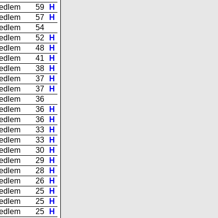
edlem
59
H
edlem
57
H
edlem
54
edlem
52
H
edlem
48
H
edlem
41
H
edlem
38
H
edlem
37
H
edlem
37
H
edlem
36
edlem
36
H
edlem
36
H
edlem
33
H
edlem
33
H
edlem
30
H
edlem
29
H
edlem
28
H
edlem
26
H
edlem
25
H
edlem
25
H
edlem
25
H