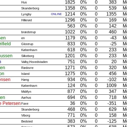
1825
0%
0
383
M
Hus
1358
0%
0
539
M
Skanderborg
1214
0%
0
1355
M
Lyngby
ONLINE
1296
0%
0
169
M
Hillerød
563
0%
0
142
M
1022
0%
0
460
M
brædstrup
sen
1179
0%
0
-43
M
en
ifield
833
0%
0
-25
M
Glostrup
618
0%
0
233
M
København
mussen
1201
0%
0
233
M
Silkeborg
n
751
0%
0
20
M
Valby,Hovedstaden
sen
1271
0%
0
320
M
Rødovre
son
1275
0%
0
456
M
Island
ensen
934
0%
0
-102
M
Høng
124
0%
0
1009
M
København
877
0%
0
347
M
Midtfyn
sen
694
0%
0
718
M
Aarhus
e Petersen
36
0%
0
-351
M
Faxe
468
0%
0
629
M
Skanderborg
771
0%
0
158
M
Viborg
383
0%
0
-125
M
Bedsted