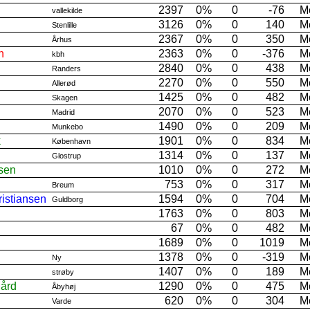
2397
0%
0
-76
M
vallekilde
3126
0%
0
140
M
Stenlille
2367
0%
0
350
M
Århus
n
2363
0%
0
-376
M
kbh
2840
0%
0
438
M
Randers
2270
0%
0
550
M
Allerød
1425
0%
0
482
M
Skagen
2070
0%
0
523
M
Madrid
1490
0%
0
209
M
Munkebo
k
1901
0%
0
834
M
København
1314
0%
0
137
M
Glostrup
nsen
1010
0%
0
272
M
753
0%
0
317
M
Breum
istiansen
1594
0%
0
704
M
Guldborg
1763
0%
0
803
M
67
0%
0
482
M
1689
0%
0
1019
M
1378
0%
0
-319
M
Ny
1407
0%
0
189
M
strøby
ård
1290
0%
0
475
M
Åbyhøj
620
0%
0
304
M
Varde