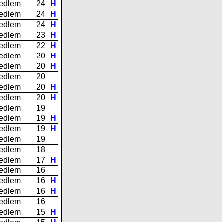
edlem
24
H
edlem
24
H
edlem
24
H
edlem
23
H
edlem
22
H
edlem
20
H
edlem
20
H
edlem
20
edlem
20
H
edlem
20
H
edlem
19
edlem
19
H
edlem
19
H
edlem
19
edlem
18
edlem
17
H
edlem
16
edlem
16
H
edlem
16
H
edlem
16
edlem
15
H