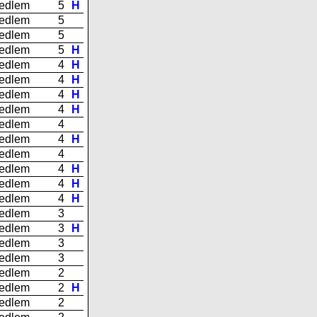
edlem
5
H
edlem
5
edlem
5
edlem
5
H
edlem
4
H
edlem
4
H
edlem
4
H
edlem
4
H
edlem
4
edlem
4
H
edlem
4
edlem
4
H
edlem
4
H
edlem
4
H
edlem
3
edlem
3
H
edlem
3
edlem
3
edlem
2
edlem
2
H
edlem
2