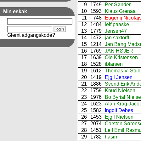
9
1749
Per Sønder
10
1593
Klaus Grenaa
Min eskak
11
748
Eugenij Nicolaj
12
1484
leif paaske
13
1779
Jensen47
Glemt adgangskode?
14
1472
jan saxtorff
15
1214
Jan Bang Mads
16
1769
JAN HØJER
17
1639
Ole Kristensen
18
1528
iblarsen
19
1612
Thomas V. Stub
20
1419
Ejgil Jensen
21
1886
Svend Erik And
22
1759
Knud Nielsen
23
1976
Bo Byrial Niels
24
1623
Alan Krag-Jaco
25
1582
Ingolf Debes
26
1453
Ejgil Nielsen
27
2074
Carsten Sørens
28
1451
Leif Emil Rasm
29
1782
hasim