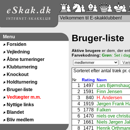
Velkommen til E-skakklubben!
Bruger-liste
Menu
Forsiden
Aktive brugere
er dem, der en
Vejledning
Farvekodning:
Grøn
: Set i d
Åbne turneringer
Klubturnering
Sorteret efter antal træk pr.
Knockout
Nr
Rating
Navn
Holdturnering
1
1497
Lars Bjørnshau
Bruger-liste
2
1591
Finn Jensen
Vedtægter m.m.
3
840
H. Andersen
4
1919
Jørgen Frank H
Nyttige links
5
1778
Falken
Blandet
6
1470
niels ove christ
Bliv medlem
7
1661
Niels Jørgen J
8
1471
Henrik Orthman