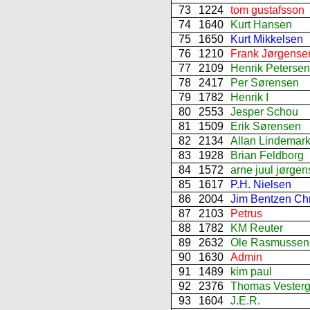
73
1224
tom gustafsson
74
1640
Kurt Hansen
75
1650
Kurt Mikkelsen
76
1210
Frank Jørgense
77
2109
Henrik Petersen
78
2417
Per Sørensen
79
1782
Henrik I
80
2553
Jesper Schou
81
1509
Erik Sørensen
82
2134
Allan Lindemar
83
1928
Brian Feldborg
84
1572
arne juul jørge
85
1617
P.H. Nielsen
86
2004
Jim Bentzen Chr
87
2103
Petrus
88
1782
KM Reuter
89
2632
Ole Rasmussen
90
1630
Admin
91
1489
kim paul
92
2376
Thomas Vesterg
93
1604
J.E.R.