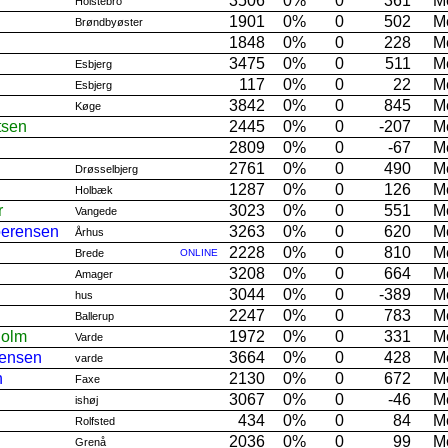
3506
0%
0
361
M
Holstebro
1901
0%
0
502
M
Brøndbyøster
1848
0%
0
228
M
3475
0%
0
511
M
Esbjerg
117
0%
0
22
M
Esbjerg
3842
0%
0
845
M
Køge
tsen
2445
0%
0
-207
M
2809
0%
0
-67
M
2761
0%
0
490
M
Drøsselbjerg
1287
0%
0
126
M
Holbæk
r
3023
0%
0
551
M
Vangede
oerensen
3263
0%
0
620
M
Århus
2228
0%
0
810
M
Brede
ONLINE
3208
0%
0
664
M
Amager
3044
0%
0
-389
M
hus
2247
0%
0
783
M
Ballerup
Holm
1972
0%
0
331
M
Varde
ensen
3664
0%
0
428
M
varde
n
2130
0%
0
672
M
Faxe
3067
0%
0
-46
M
ishøj
434
0%
0
84
M
Rolfsted
2036
0%
0
99
M
Grenå