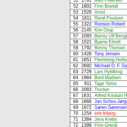
51
1791
Alex Petersen
52
1802
Finn Brandt
53
1528
Arvid
54
1811
René Poulsen
55
1322
Ronson Robert
56
2145
Kim Orup
57
1093
Benny Ulf Beng
58
1521
Bjarne Eiholt
59
1792
Benny Thorsen
60
1426
Tony Jensen
61
1851
Flemming Holle
62
2692
Michael D. F. S
63
2728
Lars Hyldkrog
64
1964
Bent Madsen
65
911
Tage Toma
66
2083
Trucker
67
1631
Alfred Kristian 
68
1866
Jan Schou-Jørg
69
1972
Søren Sørense
70
1254
erik friberg
71
1384
Jens Krebs
72
1399
Finn-Grenå