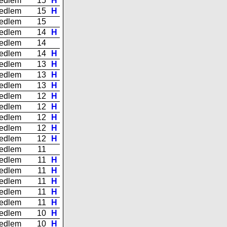
edlem
15
H
edlem
15
H
edlem
15
edlem
14
H
edlem
14
edlem
14
H
edlem
13
H
edlem
13
H
edlem
13
H
edlem
12
H
edlem
12
H
edlem
12
H
edlem
12
H
edlem
12
H
edlem
11
edlem
11
H
edlem
11
H
edlem
11
H
edlem
11
H
edlem
11
H
edlem
10
H
edlem
10
H