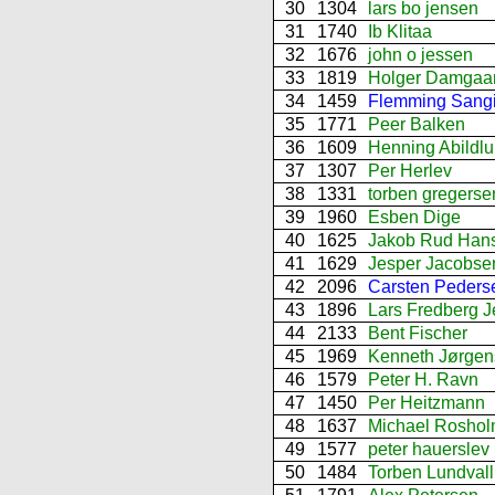
30
1304
lars bo jensen
31
1740
Ib Klitaa
32
1676
john o jessen
33
1819
Holger Damgaa
34
1459
Flemming Sangi
35
1771
Peer Balken
36
1609
Henning Abildl
37
1307
Per Herlev
38
1331
torben gregerse
39
1960
Esben Dige
40
1625
Jakob Rud Han
41
1629
Jesper Jacobse
42
2096
Carsten Peders
43
1896
Lars Fredberg 
44
2133
Bent Fischer
45
1969
Kenneth Jørgen
46
1579
Peter H. Ravn
47
1450
Per Heitzmann
48
1637
Michael Rosho
49
1577
peter hauerslev
50
1484
Torben Lundvall