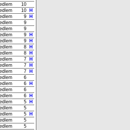
edlem
10
edlem
10
H
edlem
9
H
edlem
9
edlem
9
edlem
9
H
edlem
9
H
edlem
8
H
edlem
8
H
edlem
7
H
edlem
7
H
edlem
7
H
edlem
6
edlem
6
H
edlem
6
edlem
6
H
edlem
5
H
edlem
5
edlem
5
H
edlem
5
edlem
5