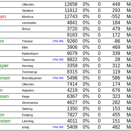
12658
0%
0
449
M
Ullerslev
11612
0%
0
293
M
Vanløse
sen
12743
0%
0
-552
M
Moskva
4841
0%
0
184
M
vemmelev
3720
0%
0
479
M
Århus
9183
0%
0
172
M
en
9260
0%
0
-86
M
Thisted
ONLINE
3906
0%
0
469
M
Klint
9079
0%
0
339
M
København
9822
0%
0
28
M
Taastrup
ONLINE
kjær
3359
0%
0
312
M
Herning
8315
0%
0
119
M
Tommerup
ersen
5498
0%
0
586
M
Brøndbyøster
ONLINE
7414
0%
0
174
M
Ullerslev
en
4219
0%
0
676
M
Aabybro
bsen
6367
0%
0
323
M
Køge
4627
0%
0
282
M
Vestmanna
1350
0%
0
153
M
Søborg
en
7827
0%
0
455
M
Esbjerg
ussen
4011
0%
0
151
M
Løsning,
5409
0%
0
482
M
Ishøj
ONLINE