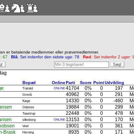
ten er betalende medlemmer eller prøvemedlemmer.
ag: 67
Blå
: Set indenfor den sidste uge: 78
Rød
: Set indenfor 2 uger: 
 dag
Bopæl
Online
Parti
Score
Point
Udvikling
ge
41704
0%
0
197
M
Trørød
ONLINE
40962
0%
0
291
M
Grenå
14330
0%
0
-460
M
Køge
ansen
19884
0%
0
299
M
Odense
22448
0%
0
478
M
Taastrup
iansen
13153
0%
0
170
M
silkeborg
ONLINE
akobsen
19001
0%
0
361
M
Voel
n-Brask
8935
0%
0
171
M
Herning