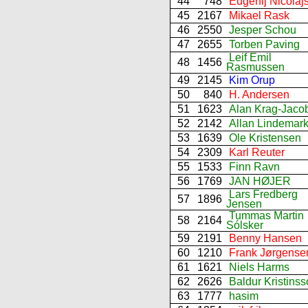
44
748
Eugenij Nicolaj
45
2167
Mikael Rask
46
2550
Jesper Schou
47
2655
Torben Paving
Leif Emil
48
1456
Rasmussen
49
2145
Kim Orup
50
840
H. Andersen
51
1623
Alan Krag-Jaco
52
2142
Allan Lindemar
53
1639
Ole Kristensen
54
2309
Karl Reuter
55
1533
Finn Ravn
56
1769
JAN HØJER
Lars Fredberg
57
1896
Jensen
Tummas Martin
58
2164
Sólsker
59
2191
Benny Hansen
60
1210
Frank Jørgense
61
1621
Niels Harms
62
2626
Baldur Kristins
63
1777
hasim