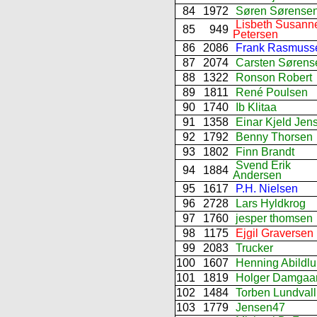
84
1972
Søren Sørense
Lisbeth Susann
85
949
Petersen
86
2086
Frank Rasmuss
87
2074
Carsten Sørens
88
1322
Ronson Robert
89
1811
René Poulsen
90
1740
Ib Klitaa
91
1358
Einar Kjeld Jen
92
1792
Benny Thorsen
93
1802
Finn Brandt
Svend Erik
94
1884
Andersen
95
1617
P.H. Nielsen
96
2728
Lars Hyldkrog
97
1760
jesper thomsen
98
1175
Ejgil Graversen
99
2083
Trucker
100
1607
Henning Abildl
101
1819
Holger Damgaa
102
1484
Torben Lundvall
103
1779
Jensen47