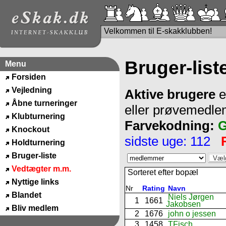
Velkommen til E-skakklubben!
Bruger-list
Menu
Forsiden
Vejledning
Aktive brugere
e
Åbne turneringer
eller prøvemedl
Klubturnering
Farvekodning:
G
Knockout
sidste uge: 112
Holdturnering
Bruger-liste
Vedtægter m.m.
Sorteret efter bopæl
Nyttige links
Nr
Rating
Navn
Blandet
Niels Jørgen
1
1661
Jakobsen
Bliv medlem
2
1676
john o jessen
3
1458
TFisch