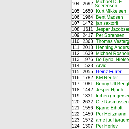
Michael D. F.
104
2692
Soerensen
105
1650
Kurt Mikkelsen
106
1964
Bent Madsen
107
1472
jan saxtorff
108
1611
Jesper Jacobse
109
2417
Per Sørensen
110
2368
Thomas Vesterg
111
2018
Henning Ander
112
1639
Michael Rosho
113
1976
Bo Byrial Niels
114
1528
Arvid
115
2055
Heinz Furrer
116
1782
KM Reuter
117
1081
Benny Ulf Beng
118
1442
Jesper Hjorth
119
1331
torben gregerse
120
2632
Ole Rasmussen
121
1556
Bjarne Eiholt
122
1450
Per Heitzmann
123
1572
arne juul jørge
124
1307
Per Herlev