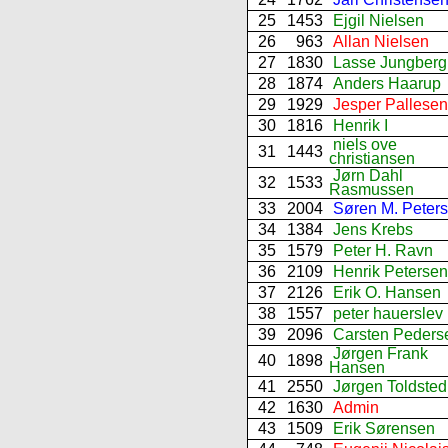
25
1453
Ejgil Nielsen
26
963
Allan Nielsen
27
1830
Lasse Jungberg
28
1874
Anders Haarup
29
1929
Jesper Pallesen
30
1816
Henrik I
niels ove
31
1443
christiansen
Jørn Dahl
32
1533
Rasmussen
33
2004
Søren M. Peter
34
1384
Jens Krebs
35
1579
Peter H. Ravn
36
2109
Henrik Petersen
37
2126
Erik O. Hansen
38
1557
peter hauerslev
39
2096
Carsten Peders
Jørgen Frank
40
1898
Hansen
41
2550
Jørgen Toldsted
42
1630
Admin
43
1509
Erik Sørensen