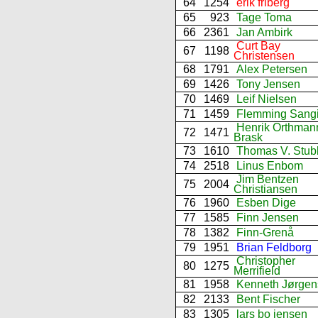
64
1254
erik friberg
65
923
Tage Toma
66
2361
Jan Ambirk
Curt Bay
67
1198
Christensen
68
1791
Alex Petersen
69
1426
Tony Jensen
70
1469
Leif Nielsen
71
1459
Flemming Sangi
Henrik Orthman
72
1471
Brask
73
1610
Thomas V. Stub
74
2518
Linus Enbom
Jim Bentzen
75
2004
Christiansen
76
1960
Esben Dige
77
1585
Finn Jensen
78
1382
Finn-Grenå
79
1951
Brian Feldborg
Christopher
80
1275
Merrifield
81
1958
Kenneth Jørgen
82
2133
Bent Fischer
83
1305
lars bo jensen