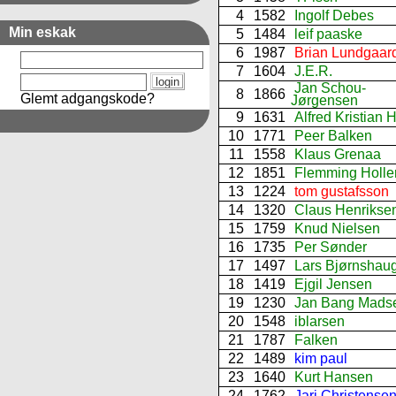
4
1582
Ingolf Debes
Min eskak
5
1484
leif paaske
6
1987
Brian Lundgaar
7
1604
J.E.R.
Jan Schou-
8
1866
Glemt adgangskode?
Jørgensen
9
1631
Alfred Kristian 
10
1771
Peer Balken
11
1558
Klaus Grenaa
12
1851
Flemming Holle
13
1224
tom gustafsson
14
1320
Claus Henrikse
15
1759
Knud Nielsen
16
1735
Per Sønder
17
1497
Lars Bjørnshau
18
1419
Ejgil Jensen
19
1230
Jan Bang Mads
20
1548
iblarsen
21
1787
Falken
22
1489
kim paul
23
1640
Kurt Hansen
24
1762
Jari Christense