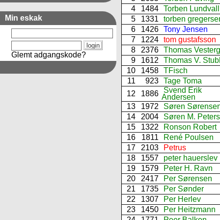
4
1484
Torben Lundvall
Min eskak
5
1331
torben gregerse
6
1426
Tony Jensen
7
1224
tom gustafsson
8
2376
Thomas Vesterg
Glemt adgangskode?
9
1612
Thomas V. Stub
10
1458
TFisch
11
923
Tage Toma
Svend Erik
12
1886
Andersen
13
1972
Søren Sørense
14
2004
Søren M. Peter
15
1322
Ronson Robert
16
1811
René Poulsen
17
2103
Petrus
18
1557
peter hauerslev
19
1579
Peter H. Ravn
20
2417
Per Sørensen
21
1735
Per Sønder
22
1307
Per Herlev
23
1450
Per Heitzmann
24
1771
Peer Balken