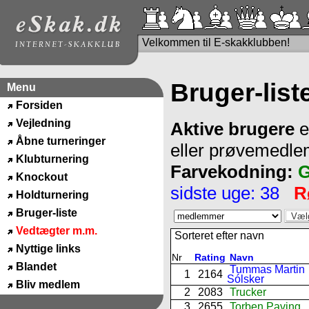
Velkommen til E-skakklubben!
Bruger-list
Menu
Forsiden
Vejledning
Aktive brugere
e
Åbne turneringer
eller prøvemedl
Klubturnering
Farvekodning:
G
Knockout
sidste uge: 38
R
Holdturnering
Bruger-liste
Vedtægter m.m.
Sorteret efter navn
Nyttige links
Nr
Rating
Navn
Blandet
Tummas Martin
1
2164
Sólsker
Bliv medlem
2
2083
Trucker
3
2655
Torben Paving