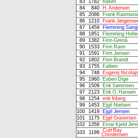
83
1782
hasim
84
840
H. Andersen
85
2086
Frank Rasmuss
86
1210
Frank Jørgense
87
1459
Flemming Sangi
88
1851
Flemming Holle
89
1382
Finn-Grenå
90
1533
Finn Ravn
91
1591
Finn Jensen
92
1802
Finn Brandt
93
1755
Falken
94
748
Eugenij Nicolaj
95
1960
Esben Dige
96
1509
Erik Sørensen
97
2123
Erik O. Hansen
98
1254
erik friberg
99
1453
Ejgil Nielsen
100
1419
Ejgil Jensen
101
1175
Ejgil Graversen
102
1358
Einar Kjeld Jen
Curt Bay
103
1198
Christensen