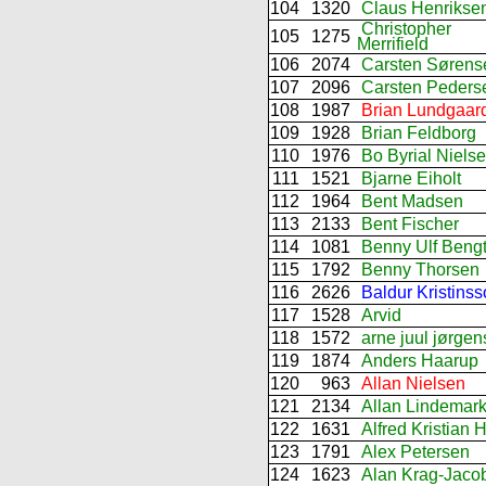
104
1320
Claus Henrikse
Christopher
105
1275
Merrifield
106
2074
Carsten Sørens
107
2096
Carsten Peders
108
1987
Brian Lundgaar
109
1928
Brian Feldborg
110
1976
Bo Byrial Niels
111
1521
Bjarne Eiholt
112
1964
Bent Madsen
113
2133
Bent Fischer
114
1081
Benny Ulf Beng
115
1792
Benny Thorsen
116
2626
Baldur Kristins
117
1528
Arvid
118
1572
arne juul jørge
119
1874
Anders Haarup
120
963
Allan Nielsen
121
2134
Allan Lindemar
122
1631
Alfred Kristian 
123
1791
Alex Petersen
124
1623
Alan Krag-Jaco