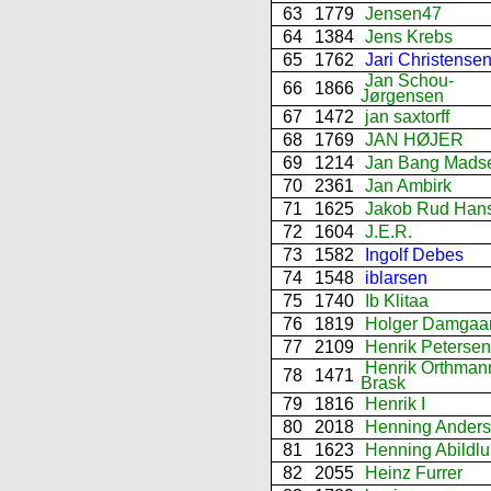
63
1779
Jensen47
64
1384
Jens Krebs
65
1762
Jari Christense
Jan Schou-
66
1866
Jørgensen
67
1472
jan saxtorff
68
1769
JAN HØJER
69
1214
Jan Bang Mads
70
2361
Jan Ambirk
71
1625
Jakob Rud Han
72
1604
J.E.R.
73
1582
Ingolf Debes
74
1548
iblarsen
75
1740
Ib Klitaa
76
1819
Holger Damgaa
77
2109
Henrik Petersen
Henrik Orthman
78
1471
Brask
79
1816
Henrik I
80
2018
Henning Ander
81
1623
Henning Abildl
82
2055
Heinz Furrer