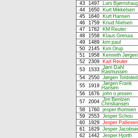
43
1497
Lars Bjørnshau
44
1650
Kurt Mikkelsen
45
1640
Kurt Hansen
46
1759
Knud Nielsen
47
1782
KM Reuter
48
1558
Klaus Grenaa
49
1489
kim paul
50
2145
Kim Orup
51
1958
Kenneth Jørgen
52
2309
Karl Reuter
Jørn Dahl
53
1533
Rasmussen
54
2550
Jørgen Toldsted
Jørgen Frank
55
1919
Hansen
56
1676
john o jessen
Jim Bentzen
57
2004
Christiansen
58
1760
jesper thomsen
59
2553
Jesper Schou
60
1929
Jesper Pallesen
61
1629
Jesper Jacobse
62
1442
Jesper Hjorth