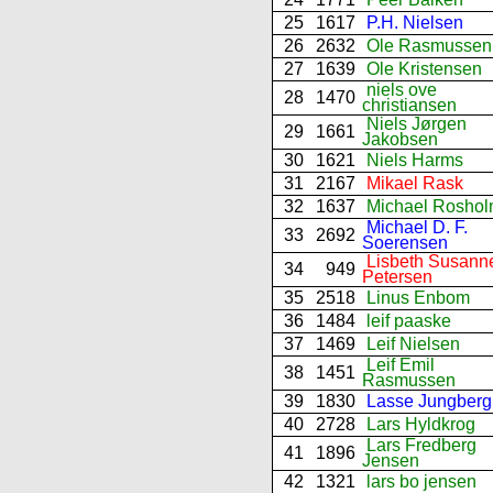
25
1617
P.H. Nielsen
26
2632
Ole Rasmussen
27
1639
Ole Kristensen
niels ove
28
1470
christiansen
Niels Jørgen
29
1661
Jakobsen
30
1621
Niels Harms
31
2167
Mikael Rask
32
1637
Michael Rosho
Michael D. F.
33
2692
Soerensen
Lisbeth Susann
34
949
Petersen
35
2518
Linus Enbom
36
1484
leif paaske
37
1469
Leif Nielsen
Leif Emil
38
1451
Rasmussen
39
1830
Lasse Jungberg
40
2728
Lars Hyldkrog
Lars Fredberg
41
1896
Jensen
42
1321
lars bo jensen