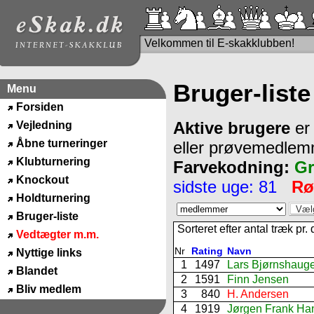
Velkommen til E-skakklubben!
Bruger-liste
Menu
Forsiden
Aktive brugere
er
Vejledning
Åbne turneringer
eller prøvemedlem
Klubturnering
Farvekodning:
G
Knockout
sidste uge: 81
Rø
Holdturnering
Bruger-liste
Sorteret efter antal træk pr.
Vedtægter m.m.
Nr
Rating
Navn
Nyttige links
1
1497
Lars Bjørnshaug
Blandet
2
1591
Finn Jensen
Bliv medlem
3
840
H. Andersen
4
1919
Jørgen Frank Ha