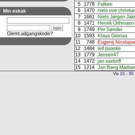
5
1778
Falken
6
1470
niels ove christi
Min eskak
7
1661
Niels Jørgen Jak
8
1471
Henrik Orthmann
9
1749
Per Sønder
Glemt adgangskode?
10
1593
Klaus Grenaa
11
748
Eugenij Nicolajs
12
1484
leif paaske
13
1779
Jensen47
14
1472
jan saxtorff
15
1214
Jan Bang Madse
Vis
15
-
30