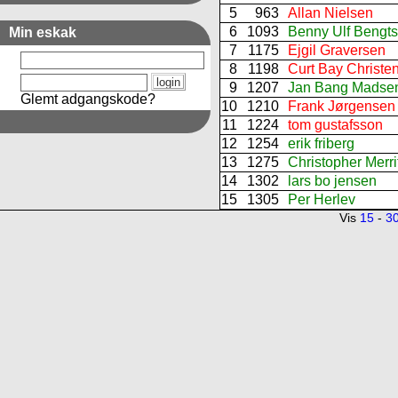
5
963
Allan Nielsen
6
1093
Benny Ulf Bengt
Min eskak
7
1175
Ejgil Graversen
8
1198
Curt Bay Christe
9
1207
Jan Bang Madse
Glemt adgangskode?
10
1210
Frank Jørgensen
11
1224
tom gustafsson
12
1254
erik friberg
13
1275
Christopher Merri
14
1302
lars bo jensen
15
1305
Per Herlev
Vis
15
-
3