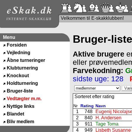
Velkommen til E-skakklubben!
Bruger-list
Menu
Forsiden
Vejledning
Aktive brugere
er
Åbne turneringer
eller prøvemedle
Klubturnering
Farvekodning:
G
Knockout
sidste uge: 128
Holdturnering
Bruger-liste
Sorteret efter rating
Vedtægter m.m.
Nr
Rating
Navn
Nyttige links
1
748
Eugenij Nicolajs
Blandet
2
840
H. Andersen
Bliv medlem
3
911
Tage Toma
4
949
Lisbeth Susanne 