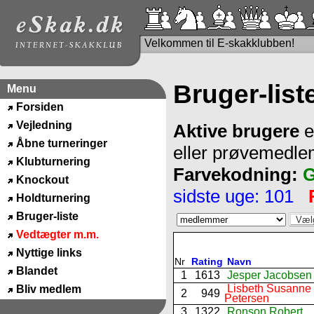
Velkommen til E-skakklubben!
Bruger-list
Menu
Forsiden
Vejledning
Aktive brugere
e
Åbne turneringer
eller prøvemedl
Klubturnering
Farvekodning:
G
Knockout
sidste uge: 101
Holdturnering
Bruger-liste
Vedtægter m.m.
Nyttige links
Nr
Rating
Navn
Blandet
1
1613
Jesper Jacobsen
Lisbeth Susanne
Bliv medlem
2
949
Petersen
3
1322
Ronson Robert