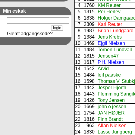
4
1760
KM Reuter
Min eskak
5
1315
Per Herlev
6
1838
Holger Damgaar
7
2309
Karl Reuter
8
1987
Brian Lundgaard
Glemt adgangskode?
9
1384
Jens Krebs
10
1469
Ejgil Nielsen
11
1484
Torben Lundvall
12
1815
Jensen47
13
1617
P.H. Nielsen
14
1542
Arvid
15
1484
leif paaske
16
1598
Thomas V. Stubk
17
1442
Jesper Hjorth
18
1443
Flemming Sangil
19
1426
Tony Jensen
20
1669
john o jessen
21
1754
JAN HØJER
22
1816
Finn Brandt
23
963
Allan Nielsen
24
1830
Lasse Jungberg