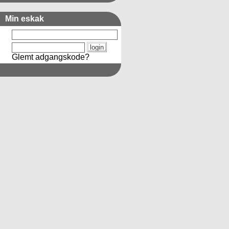
Min eskak
Glemt adgangskode?