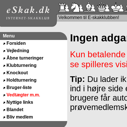
Velkommen til E-skakklubben!
Ingen adga
Menu
Forsiden
Vejledning
Kun betalend
Åbne turneringer
se spilleres visi
Klubturnering
Knockout
Tip:
Du lader ik
Holdturnering
ind i højre side 
Bruger-liste
Vedtægter m.m.
brugere får aut
Nyttige links
prøvemedlemsk
Blandet
Bliv medlem