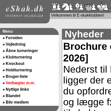
Velkommen til E-skakklubben!
Nyheder
Menu
Forsiden
Brochure 
Vejledning
Åbne turneringer
2026]
Klubturnering
Knockout
Nederst til
Holdturnering
Bruger-liste
ligger der
Vedtægter m.m.
du opfordre
Nyttige links
Blandet
og lægge fx
Bliv medlem