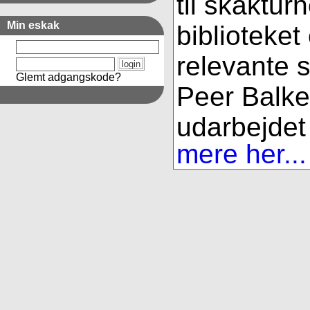
til skaktur
Min eskak
biblioteket
relevante s
Glemt adgangskode?
Peer Balke
udarbejdet 
mere her...