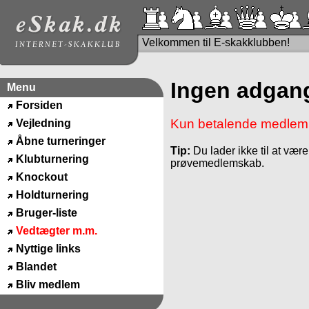
Velkommen til E-skakklubben!
Ingen adgang
Menu
Forsiden
Kun betalende medlemm
Vejledning
Åbne turneringer
Tip:
Du lader ikke til at være
Klubturnering
prøvemedlemskab.
Knockout
Holdturnering
Bruger-liste
Vedtægter m.m.
Nyttige links
Blandet
Bliv medlem