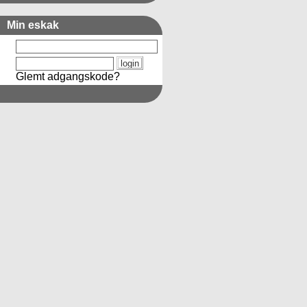
Min eskak
Glemt adgangskode?