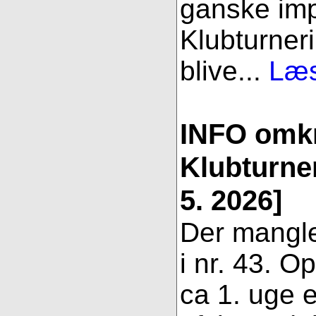
ganske imp
Klubturneri
blive...
Læs
INFO omk
Klubturner
5. 2026]
Der mangle
i nr. 43. Op
ca 1. uge e