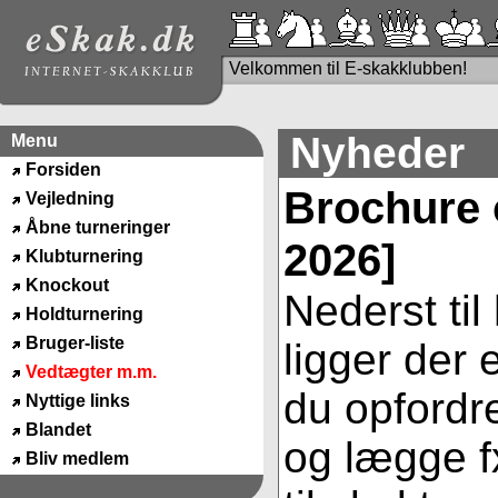
Velkommen til E-skakklubben!
Nyheder
Menu
Forsiden
Brochure 
Vejledning
Åbne turneringer
2026]
Klubturnering
Knockout
Nederst til
Holdturnering
Bruger-liste
ligger der
Vedtægter m.m.
du opfordre
Nyttige links
Blandet
og lægge fx
Bliv medlem