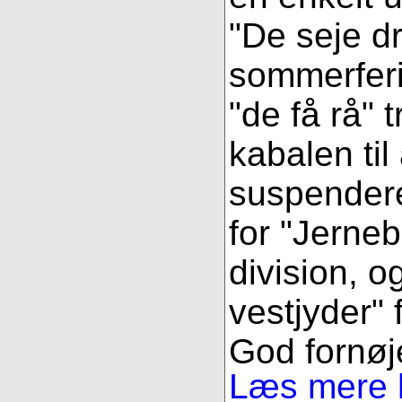
"De seje d
sommerferi
"de få rå" t
kabalen til
suspender
for "Jerneb
division, o
vestjyder" f
God fornøjel
Læs mere h