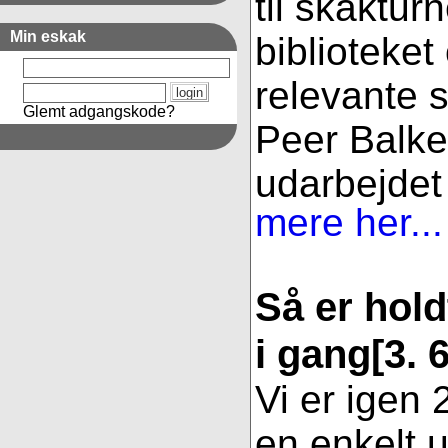
til skaktur
Min eskak
biblioteket
relevante s
Glemt adgangskode?
Peer Balke
udarbejdet 
mere her...
Så er hold
i gang
[3. 
Vi er igen
en enkelt u