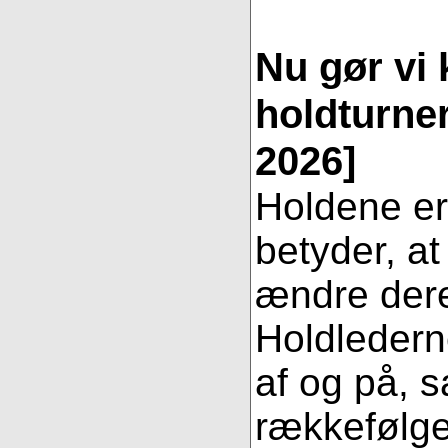
Nu gør vi k
holdturne
2026]
Holdene er 
betyder, a
ændre dere
Holdledern
af og på, 
rækkefølgen