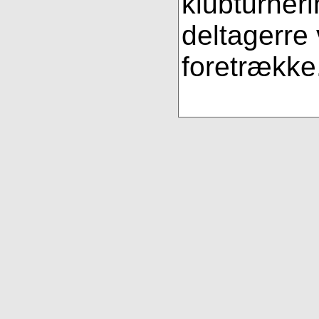
klubturner
deltagerre
foretrække.