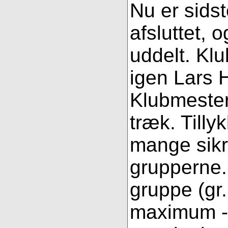
Nu er sidst
afsluttet, o
uddelt. Kl
igen Lars H
Klubmester 
træk. Tilly
mange sikr
grupperne.
gruppe (gr.
maximum - 