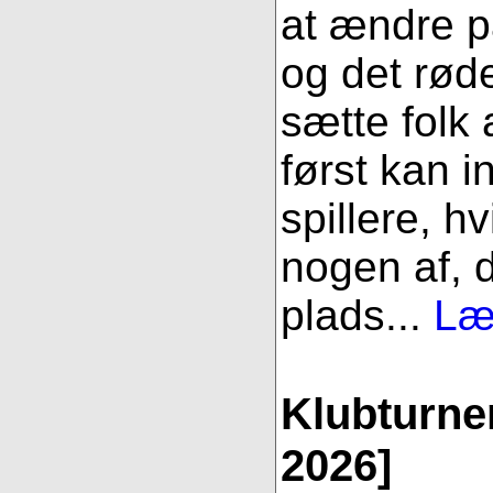
at ændre p
og det røde
sætte folk 
først kan i
spillere, h
nogen af, 
plads...
Læ
Klubturner
2026]