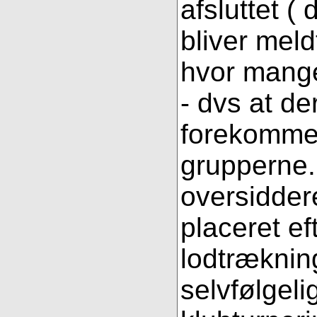
afsluttet (
bliver meld
hvor mange
- dvs at de
forekomme 
grupperne.
oversiddere
placeret ef
lodtræknin
selvfølgeli