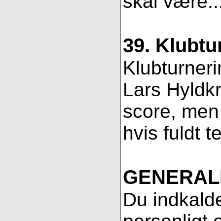
skal være..
39. Klubtu
Klubturneri
Lars Hyldkr
score, men 
hvis fuldt t
GENERAL
Du indkalde