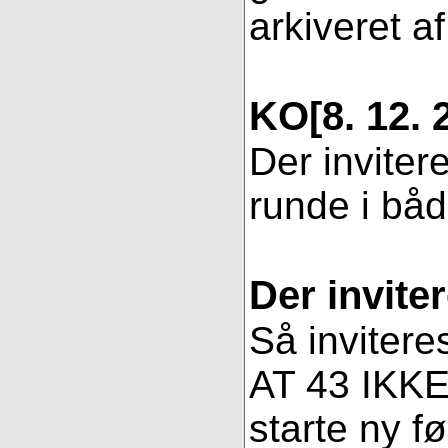
arkiveret af
KO
[8. 12. 
Der inviter
runde i bå
Der invite
Så invitere
AT 43 IKKE 
starte ny fø