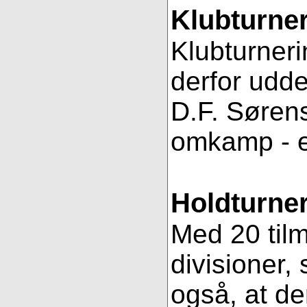
Klubturne
Klubturneri
derfor udde
D.F. Sørens
omkamp - 
Holdturner
Med 20 tilm
divisioner, 
også, at de