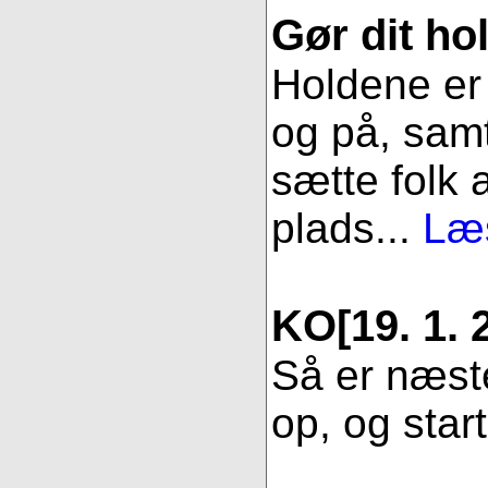
Gør dit hol
Holdene er 
og på, samt
sætte folk 
plads...
Læs
KO
[19. 1. 
Så er næste
op, og star