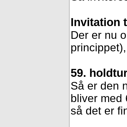
Invitation 
Der er nu op
princippet)
59. holdtu
Så er den n
bliver med 
så det er fi