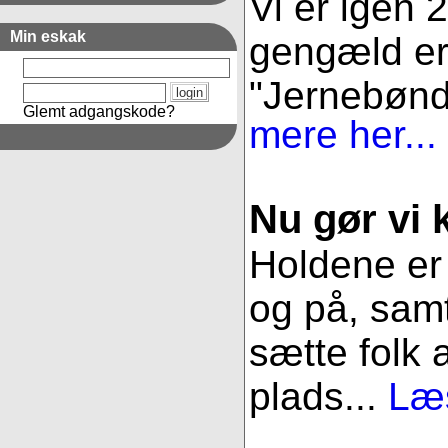
Vi er igen 
Min eskak
gengæld er 
"Jernebønder
Glemt adgangskode?
mere her...
Nu gør vi k
Holdene er 
og på, samt
sætte folk 
plads...
Læs