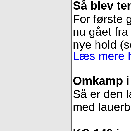
Så blev t
For første g
nu gået fra 
nye hold (s
Læs mere h
Omkamp i 
Så er den l
med lauerbær