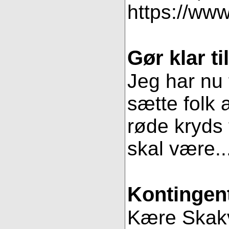
https://www
Gør klar t
Jeg har nu 
sætte folk 
røde kryds t
skal være..
Kontingent
Kære Skakve