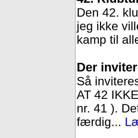
Den 42. klu
jeg ikke vil
kamp til all
Der inviter
Så invitere
AT 42 IKKE 
nr. 41 ). De
færdig...
Læ