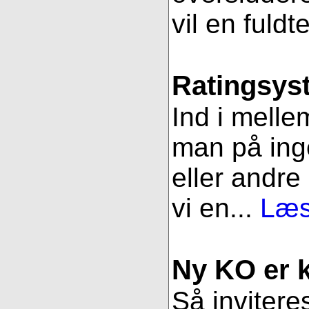
vil en fuldt
Ratingsys
Ind i melle
man på ing
eller andre
vi en...
Læs
Ny KO er kl
Så inviteres