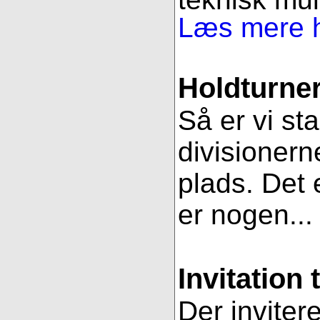
Læs mere h
Holdturner
Så er vi st
divisionern
plads. Det e
er nogen..
Invitation 
Der inviter