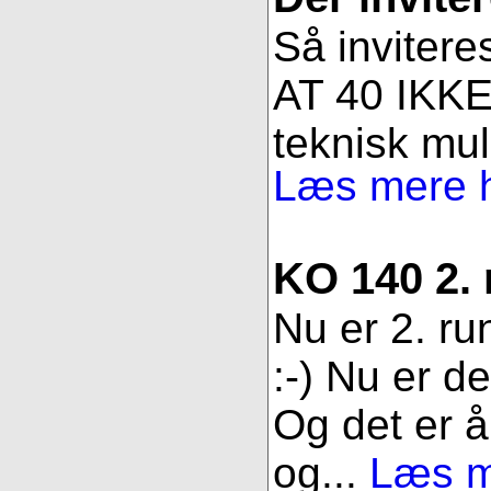
Så invitere
AT 40 IKKE 
teknisk muli
Læs mere h
KO 140 2.
Nu er 2. ru
:-) Nu er d
Og det er åb
og...
Læs me