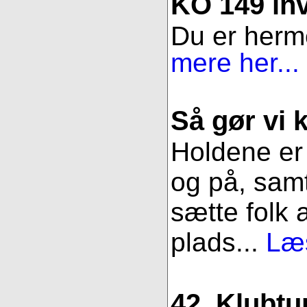
KO 149 inv
Du er herme
mere her...
Så gør vi k
Holdene er 
og på, samt
sætte folk 
plads...
Læs
42. Klubtu