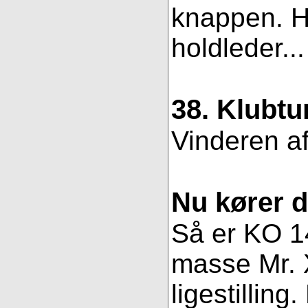
knappen. Hv
holdleder..
38. Klubtu
Vinderen af
Nu kører 
Så er KO 14
masse Mr. X
ligestillin