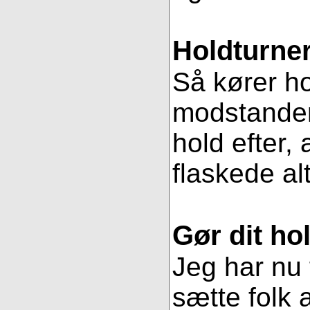
Holdturner
Så kører ho
modstander
hold efter, 
flaskede al
Gør dit hol
Jeg har nu 
sætte folk 