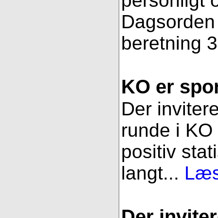
personligt 
Dagsorden f
beretning 3
KO er spor
Der inviter
runde i KO 
positiv stat
langt...
Læs
Der inviter