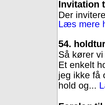
Invitation 
Der invitere
Læs mere h
54. holdtu
Så kører vi
Et enkelt h
jeg ikke få
hold og...
L