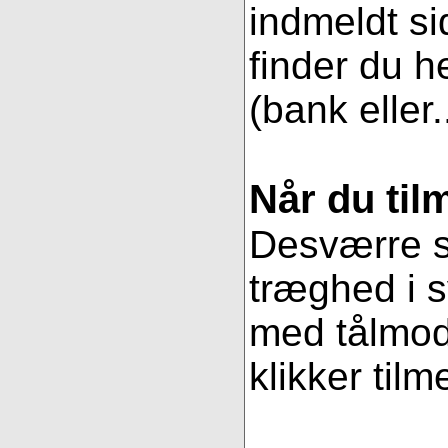
indmeldt si
finder du h
(bank eller.
Når du til
Desværre se
træghed i s
med tålmodi
klikker tilm