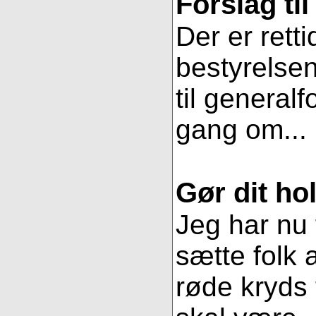
Forslag ti
Der er retti
bestyrelsen
til general
gang om...
Gør dit hol
Jeg har nu 
sætte folk 
røde kryds t