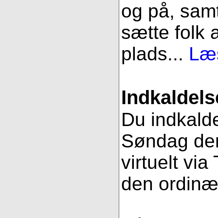
og på, samt
sætte folk 
plads...
Læs
Indkaldels
Du indkalde
Søndag den
virtuelt vi
den ordinæ