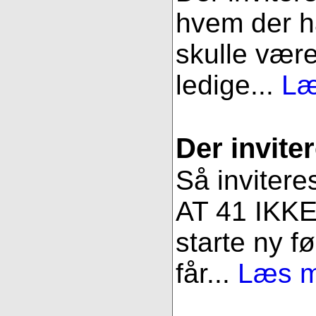
hvem der ha
skulle være
ledige...
Læ
Der inviter
Så invitere
AT 41 IKKE 
starte ny fø
får...
Læs me