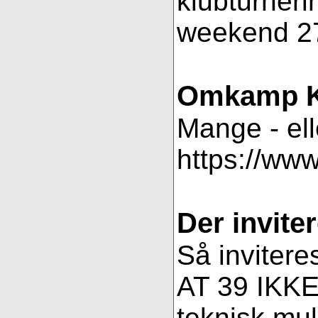
klubturneri
weekend 27
Omkamp K
Mange - ell
https://ww
Der inviter
Så invitere
AT 39 IKKE 
teknisk muli