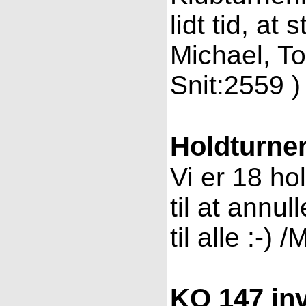
lidt tid, a
Michael, To
Snit:2559 ) 
Holdturner
Vi er 18 ho
til at annul
til alle :-) 
KO 147 inv