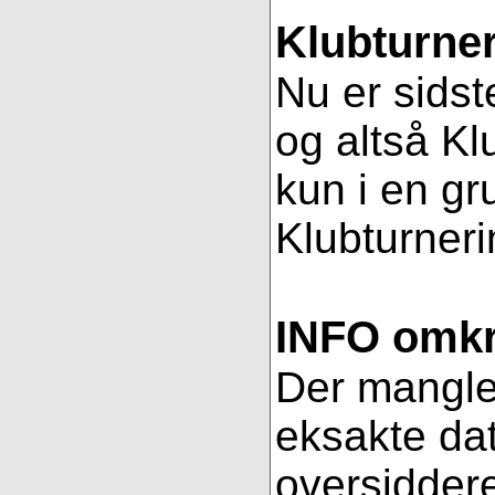
Klubturner
Nu er sidst
og altså Kl
kun i en gr
Klubturnerin
INFO omkri
Der mangler 
eksakte dat
oversiddere