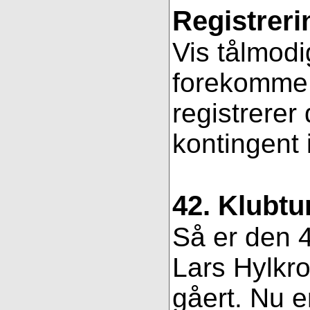
Registreri
Vis tålmodi
forekomme f
registrerer
kontingent 
42. Klubtu
Så er den 4
Lars Hylkro
gåert. Nu er