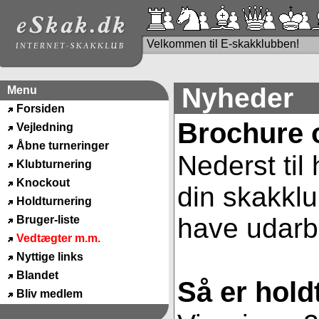
Velkommen til E-skakklubben!
Nyheder
Menu
Forsiden
Brochure 
Vejledning
Åbne turneringer
Nederst til
Klubturnering
Knockout
din skakklu
Holdturnering
have udarbe
Bruger-liste
Vedtægter m.m.
Nyttige links
Blandet
Så er hold
Bliv medlem