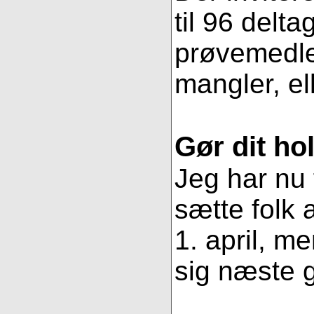
til 96 delt
prøvemedlem
mangler, ell
Gør dit ho
Jeg har nu 
sætte folk
1. april, m
sig næste g