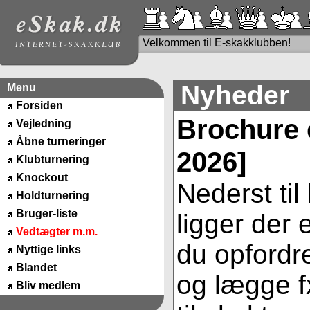
Velkommen til E-skakklubben!
Nyheder
Menu
Forsiden
Brochure 
Vejledning
Åbne turneringer
2026]
Klubturnering
Knockout
Nederst til
Holdturnering
Bruger-liste
ligger der
Vedtægter m.m.
du opfordre
Nyttige links
Blandet
og lægge fx
Bliv medlem