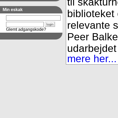
til skaktur
Min eskak
biblioteket
relevante s
Glemt adgangskode?
Peer Balke
udarbejdet 
mere her...