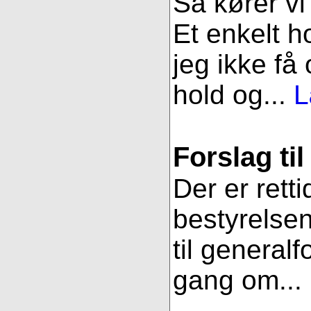
Så kører vi
Et enkelt h
jeg ikke få
hold og...
L
Forslag ti
Der er retti
bestyrelsen
til general
gang om...