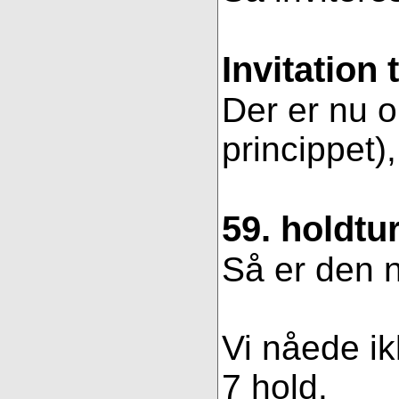
Invitation 
Der er nu op
princippet)
59. holdtu
Så er den n
Vi nåede ik
7 hold.