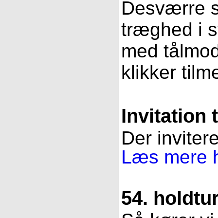
Desværre se
træghed i s
med tålmodi
klikker tilm
Invitation 
Der invitere
Læs mere h
54. holdtu