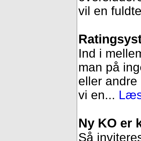
vil en fuldt
Ratingsys
Ind i melle
man på ing
eller andre
vi en...
Læs
Ny KO er kl
Så inviteres