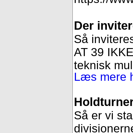
Der inviter
Så invitere
AT 39 IKKE 
teknisk muli
Læs mere h
Holdturner
Så er vi st
divisionern