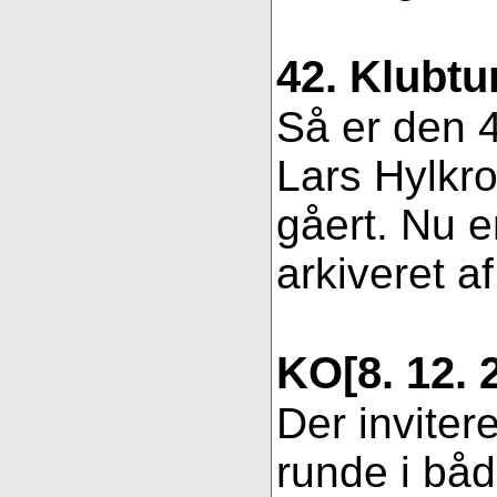
42. Klubtu
Så er den 4
Lars Hylkro
gåert. Nu er
arkiveret af
KO
[8. 12. 
Der inviter
runde i bå