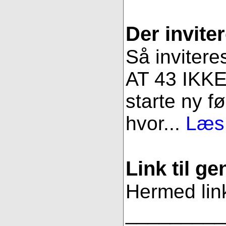
Der invite
Så invitere
AT 43 IKKE 
starte ny fø
hvor...
Læs 
Link til g
Hermed link
_________