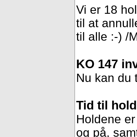
Vi er 18 ho
til at annul
til alle :-) 
KO 147 inv
Nu kan du t
Tid til hol
Holdene er 
og på, samt