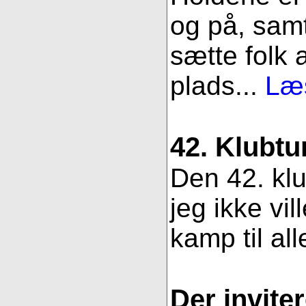
og på, samt
sætte folk 
plads...
Læs
42. Klubtu
Den 42. klu
jeg ikke vil
kamp til all
Der inviter