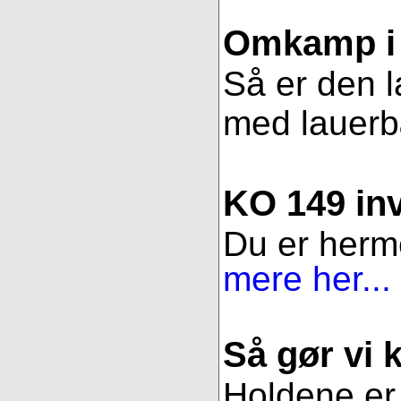
Omkamp i 
Så er den l
med lauerbær
KO 149 inv
Du er herme
mere her...
Så gør vi k
Holdene er 