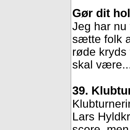
Gør dit hol
Jeg har nu 
sætte folk 
røde kryds t
skal være..
39. Klubtu
Klubturneri
Lars Hyldkr
score, men 