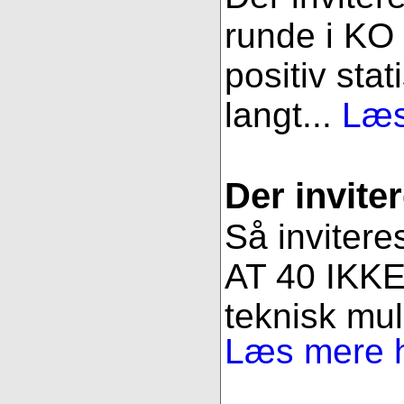
runde i KO 
positiv stat
langt...
Læs
Der inviter
Så invitere
AT 40 IKKE 
teknisk muli
Læs mere h