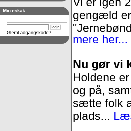
Vi er igen 
Min eskak
gengæld er 
"Jernebønder
Glemt adgangskode?
mere her...
Nu gør vi k
Holdene er 
og på, samt
sætte folk 
plads...
Læs