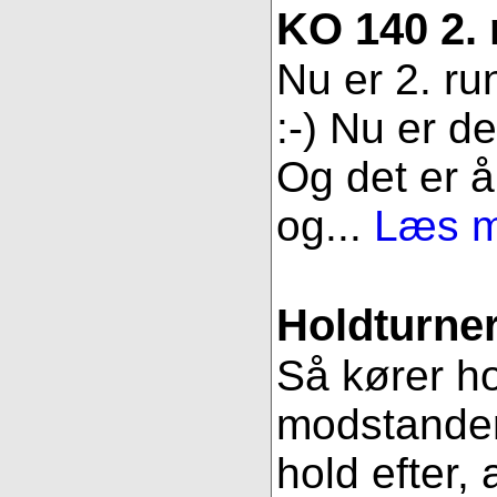
KO 140 2.
Nu er 2. ru
:-) Nu er d
Og det er åb
og...
Læs me
Holdturner
Så kører ho
modstander
hold efter, 