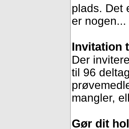
plads. Det e
er nogen..
Invitation 
Der inviter
til 96 delt
prøvemedlem
mangler, ell
Gør dit ho