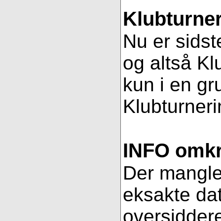
Klubturner
Nu er sidst
og altså Kl
kun i en gr
Klubturnerin
INFO omkri
Der mangler 
eksakte dat
oversiddere