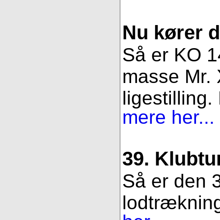
Nu kører 
Så er KO 14
masse Mr. X
ligestillin
mere her...
39. Klubtu
Så er den 3
lodtrækning.