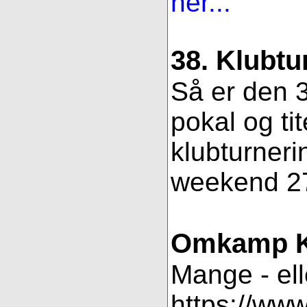
her...
38. Klubtu
Så er den 3
pokal og ti
klubturneri
weekend 27
Omkamp K
Mange - ell
https://ww