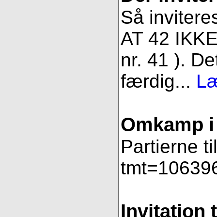
Så invitere
AT 42 IKKE 
nr. 41 ). De
færdig...
Læ
Omkamp i 
Partierne t
tmt=106396
Invitation 