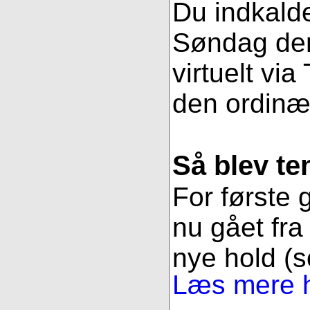
Du indkalde
Søndag den
virtuelt vi
den ordinæ
Så blev t
For første g
nu gået fra 
nye hold (s
Læs mere h