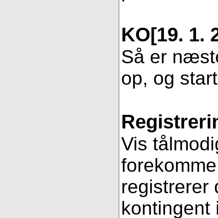
KO
[19. 1. 
Så er næste
op, og star
Registreri
Vis tålmodi
forekomme f
registrerer
kontingent 