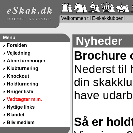
Velkommen til E-skakklubben!
Nyheder
Menu
Forsiden
Brochure 
Vejledning
Åbne turneringer
Nederst til
Klubturnering
Knockout
din skakklu
Holdturnering
have udarbe
Bruger-liste
Vedtægter m.m.
Nyttige links
Blandet
Så er hold
Bliv medlem