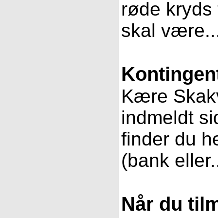
røde kryds t
skal være..
Kontingent
Kære Skakve
indmeldt si
finder du h
(bank eller.
Når du til