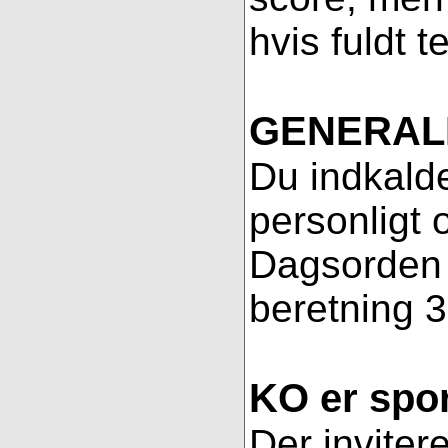
hvis fuldt t
GENERAL
Du indkalde
personligt 
Dagsorden f
beretning 3
KO er spor
Der inviter