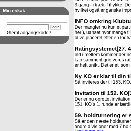
3.gang - i træk. Tillykke. 
hvilket også er ganske impon
Min eskak
INFO omkring Klubtur
Der mangler nu kun et parti i
her ), uanset hvor mange ti
Glemt adgangskode?
blive placeret efter en lodt
Ratingsystemet
[27. 
Ind i mellem kommer der no
kan sammenligne vores rat
er helt unikt. Det er et, som
Ny KO er klar til din 
Så inviteres der til 153. KO, 
Invitation til 152. KO
[
Der er nu oprettet invitation 
151. KO´s 1. runde er færdig
59. holdturnering er 
Så er den næste holdturnerin
andre divisioner med 7 hold. 