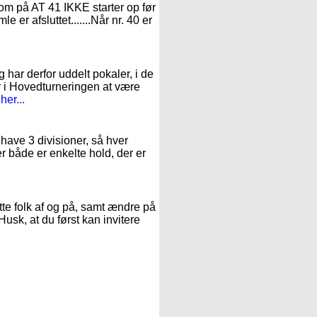
ksom på AT 41 IKKE starter op før
e er afsluttet.......Når nr. 40 er
g har derfor uddelt pokaler, i de
r i Hovedturneringen at være
er...
 have 3 divisioner, så hver
der både er enkelte hold, der er
te folk af og på, samt ændre på
Husk, at du først kan invitere
: