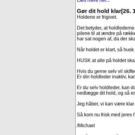
Læs mere her...
Gør dit hold klar
[26. 
Holdene er frigivet.
Det betyder, at holdledern
pilene til at ændre på rækkef
har sat nogen af, da der ska
Når holdet er klart, så hus
HUSK at alle på holdet skal 
Hvis du gerne selv vil skift
Er din holdleder inaktiv, kan
Er du selv holdleder, kan du 
nedlægge dit hold, og så er 
Jeg håber, vi kan være klar
Så kom nu frisk med jeres h
/Michael