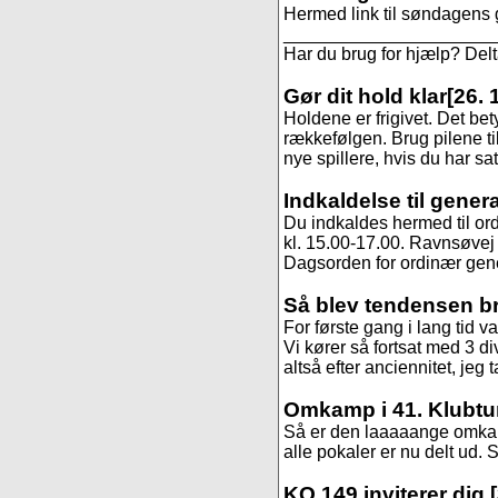
Hermed link til søndagens 
______________________
Har du brug for hjælp? De
Gør dit hold klar
[26. 
Holdene er frigivet. Det be
rækkefølgen. Brug pilene til
nye spillere, hvis du har sa
Indkaldelse til gener
Du indkaldes hermed til or
kl. 15.00-17.00. Ravnsøvej 
Dagsorden for ordinær gene
Så blev tendensen b
For første gang i lang tid va
Vi kører så fortsat med 3 di
altså efter anciennitet, jeg 
Omkamp i 41. Klubtu
Så er den laaaaange omkamp
alle pokaler er nu delt ud. St
KO 149 inviterer dig