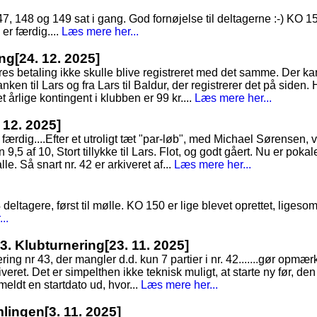
 148 og 149 sat i gang. God fornøjelse til deltagerne :-) KO 151 
 er færdig....
Læs mere her...
ing
[24. 12. 2025]
es betaling ikke skulle blive registreret med det samme. Der ka
nken til Lars og fra Lars til Baldur, der registrerer det på siden. 
 årlige kontingent i klubben er 99 kr....
Læs mere her...
. 12. 2025]
færdig....Efter et utroligt tæt "par-løb", med Michael Sørensen, v
,5 af 10, Stort tillykke til Lars. Flot, og godt gåert. Nu er pokal
alle. Så snart nr. 42 er arkiveret af...
Læs mere her...
4 deltagere, først til mølle. KO 150 er lige blevet oprettet, lig
..
43. Klubturnering
[23. 11. 2025]
nering nr 43, der mangler d.d. kun 7 partier i nr. 42.......gør op
kiveret. Det er simpelthen ikke teknisk muligt, at starte ny før, den 
 meldt en startdato ud, hvor...
Læs mere her...
mlingen
[3. 11. 2025]