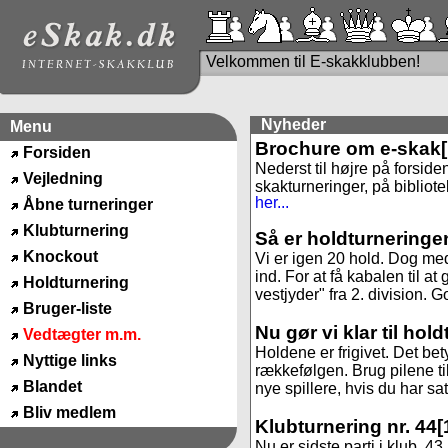
Velkommen til E-skakklubben!
Nyheder
Menu
Brochure om e-skak
Forsiden
Nederst til højre på forside
Vejledning
skakturneringer, på bibliote
her...
Åbne turneringer
Klubturnering
Så er holdturneringe
Knockout
Vi er igen 20 hold. Dog med
ind. For at få kabalen til 
Holdturnering
vestjyder" fra 2. division. God
Bruger-liste
Nu gør vi klar til hol
Vedtægter m.m.
Holdene er frigivet. Det be
Nyttige links
rækkefølgen. Brug pilene til
Blandet
nye spillere, hvis du har sa
Bliv medlem
Klubturnering nr. 44
[
Nu er sidste parti i klub. 4