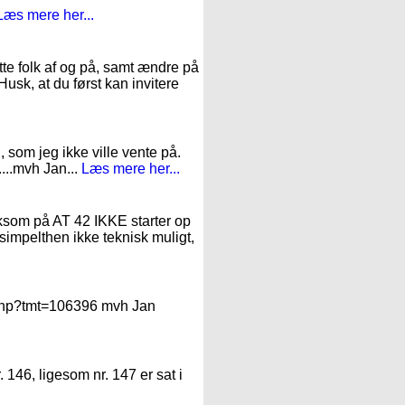
Læs mere her...
te folk af og på, samt ændre på
Husk, at du først kan invitere
, som jeg ikke ville vente på.
....mvh Jan...
Læs mere her...
mærksom på AT 42 IKKE starter op
 simpelthen ikke teknisk muligt,
n.php?tmt=106396 mvh Jan
. 146, ligesom nr. 147 er sat i