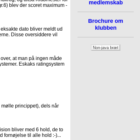
medlemskab
gr.6) blev der scoret maximum -
Brochure om
klubben
en eksakte dato bliver meldt ud
erne. Disse oversiddere vil
r over, at man på ingen måde
ystemer. Eskaks ratingsystem
il mølle princippet), dels når
ision bliver med 6 hold, de to
fornøjelse til alle hold :-)...