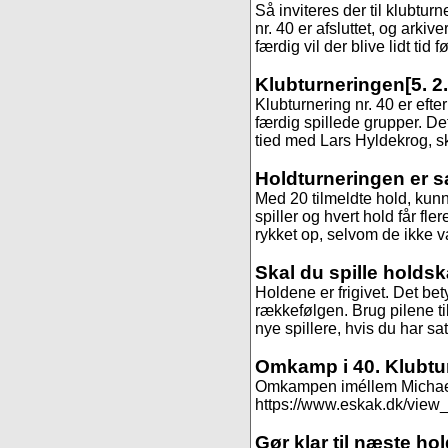
Så inviteres der til klubtur
nr. 40 er afsluttet, og arkive
færdig vil der blive lidt tid fø
Klubturneringen
[5. 2
Klubturnering nr. 40 er efte
færdig spillede grupper. De
tied med Lars Hyldekrog, 
Holdturneringen er s
Med 20 tilmeldte hold, kunne
spiller og hvert hold får fle
rykket op, selvom de ikke var
Skal du spille holds
Holdene er frigivet. Det be
rækkefølgen. Brug pilene til
nye spillere, hvis du har sa
Omkamp i 40. Klubtu
Omkampen iméllem Michael og
https://www.eskak.dk/view_t
Gør klar til næste ho