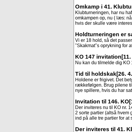
Omkamp i 41. Klubtu
Klubturneringen, har nu haft 
omkampen op, nu ( læs: når 
hvis der skulle være interess
Holdturneringen er s
Vi er 18 hold, så det passer
"Skakmat"s oprykning for at f
KO 147 invitation
[11.
Nu kan du tilmelde dig KO 14
Tid til holdskak
[26. 4
Holdene er frigivet. Det be
rækkefølgen. Brug pilene til
nye spillere, hvis du har sa
Invitation til 146. KO
[
Der inviteres nu til KO nr.
2 sorte partier (altså hvem 
ind på alle tre partier for at
Der inviteres til 41. 