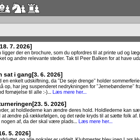
[18. 7. 2026]
n ligger der en brochure, som du opfordres til at printe ud og lægge
ket og andre relevante steder. Tak til Peer Balken for at have uda
n sat i gang
[3. 6. 2026]
 en enkelt udskiftning, da "De seje drenge" holder sommerferie, t
at gå op, har jeg suspenderet nedrykningen for "Jernebønderne" fr
 fornøjelse til alle :-)...
Læs mere her...
dturneringen
[23. 5. 2026]
tyder, at holdlederne kan ændre deres hold. Holdlederne kan sæt
 at ændre på rækkefølgen, og det røde kryds til at sætte folk af. 
t nogen af, da der skal være plads...
Læs mere her...
16. 5. 2026]
3 afsluttet, og alle pokaler er uddelt. Klubmester blev igen Lars 