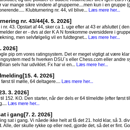
Der var mange sikre vindere af grupperne....men kun i en gruppe (
erende..... Klubturnering nr. 44, vil blive...
Læs mere her...
nering nr. 43/44
[4. 5. 2026]
 nr. 43. Opstart af 44, sker ca 1. uge efter at 43 er afsluttet ( d
lmelder der er - dvs at der K A N forekomme oversiddere i grupp
rækning, men selvfølgelig vil en fuldtegnet...
Læs mere her...
4. 2026]
gle pip om vores ratingsystem. Det er meget vigtigt at være kla
ingsystem med fx hverken DSU´s eller Chess.com eller andre s
 Brian selv har udviklet. Fx har vi en...
Læs mere her...
tilmelding
[15. 4. 2026]
først til mølle, 64 deltagere....
Læs mere her...
23. 3. 2026]
til 152. KO. Den starter, når der dels er 64 tilmeldte (efter først t
....
Læs mere her...
sat i gang
[7. 2. 2026]
g sat i gang. Vi nåede ikke helt at få det 21. hold klar, så 3. div
Alle, der skulle rykke op eller ned, gjorde det, så det er fint. God 