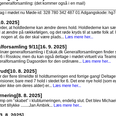
generalforsamling: (det kommer også i en mail)
___________________________________________________
ltag i mødet nu Møde-id: 328 780 342 487 01 Adgangskode: hg7
10. 2025]
tyder, at holdlederne kan ændre deres hold. Holdlederne kan sæt
 at ændre på rækkefølgen, og det røde kryds til at sætte folk af. 
t nogen af, da der skal være plads...
Læs mere her...
alforsamling 9/11
[16. 9. 2025]
dinær generalforsamling i Eskak.dk Generalforsamlingen finde
6 i Risskov, men du kan også deltage i mødet virtuelt via Teams
ralforsamling Dagsorden for den ordinære...
Læs mere her...
rudt
[10. 8. 2025]
r der flere tilmeldte til holdturneringen end forrige gang! Deltagerta
visioner, bare med 7 hold i stedet for 6. Det ene nye hold (som e
taler ikke om deres alder) er...
Læs mere her...
rnering
[8. 8. 2025]
 om "skabet" i klubturneringen, endelig slut. Det blev Michae
ort tillykke ........Jan Ambirk...
Læs mere her...
[3. 8. 2025]