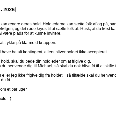
1. 2026]
e kan ændre deres hold. Holdlederne kan sætte folk af og på, s
ølgen, og det røde kryds til at sætte folk af. Husk, at du først ka
l være plads for at kunne invitere.
k at trykke på klarmeld-knappen.
have betalt kontingent, ellers bliver holdet ikke accepteret.
e hold, skal du bede din holdleder om at frigive dig.
 du henvende dig til Michael, så skal du nok blive fri til at skifte t
eller jeg ikke frigive dig fra holdet. I så tilfælde skal du henvend
du fri.
 om et par uger.
old :-)