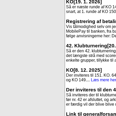
KO
[19. 1. 2026]
Så er næste runde af KO 147,
snart, at 1. runde af KO 150
Registrering af betal
Vis tålmodighed selv om jer
MobilePay til banken, fra ba
følge anvisningerne her: Det
42. Klubturnering
[20
Så er den 42. klubturnering 
det længste strå med scoren 9
enkelte grupper, tillykke til 
KO
[8. 12. 2025]
Der inviteres til 151. KO. 6
og KO 149....
Læs mere her.
Der inviteres til den 
Så inviteres der til klubtur
før nr. 42 er afsluttet, og ar
er færdig vil der blive blive
Link til generalforsa