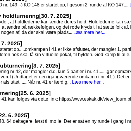
O nr. 149 :-) KO 148 er startet op, ligesom 2. runde af KO 147....
ny holdturnering
[30. 7. 2025]
tyder, at holdlederne kan ændre deres hold. Holdlederne kan sæt
 at ændre på rækkefølgen, og det røde kryds til at sætte folk af. 
t nogen af, da der skal være plads...
Læs mere her...
 7. 2025]
tartet op.....omkampen i 41 er ikke afsluttet, der mangler 1. parti
eren nok skal få sin virtuelle pokal, til hylden. God kamp til alle.
Klubturnering
[3. 7. 2025]
nering nr 42, der mangler d.d. kun 5 partier i nr. 41.......gør op
arkiveret (Undtaget er den igangværende omkamp i nr. 41 ). Det er
 afsluttet.......Når nr. 41 er færdig...
Læs mere her...
rnering
[25. 6. 2025]
nr 41 kan følges via dette link: https://www.eskak.dk/view_tour
22. 6. 2025]
48. 64 deltagere, først til mølle. Der er sat en ny runde i gang i nr