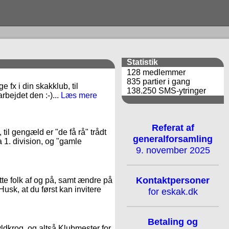
Statistik
128 medlemmer
835 partier i gang
 fx i din skakklub, til
138.250 SMS-ytringer
rbejdet den :-)...
Læs mere
Referat af
il gengæld er "de få rå" trådt
generalforsamling
a 1. division, og "gamle
9. november 2025
Kontaktpersoner
te folk af og på, samt ændre på
Husk, at du først kan invitere
for eskak.dk
Betaling og
Hyldkrog, og altså Klubmester for