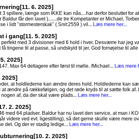
rnering
[11. 6. 2025]
3 spillere, længe som IKKE kan nås....har derfor besluttet for at s
Baldur får den lavet ).......de tre Kompetanter er Michael, Torbe
e i lidt "stormesterskak" ( Snit:2559 ) vil...
Læs mere her...
at i gang
[11. 5. 2025]
 perfekt med 3 divisioner med 6 hold i hver. Desværre har jeg vær
å tingene til at passe, så undskyld til jer. God fornøjelse til alle 
 5. 2025]
7. Max 64 deltagere efter først til mølle. /Michael...
Læs mere h
. 2025]
tyder, at holdlederne kan ændre deres hold. Holdlederne kan sæt
 at ændre på rækkefølgen, og det røde kryds til at sætte folk af. 
t nogen af, da der skal være plads...
Læs mere her...
17. 2. 2025]
 146 med 64 pladser. Baldur har nu lavet den service, at man i K
går videre ved evt. ligestilling), så det gerne skulle være mere o
 se det. Og der er stadig ledige...
Læs mere her...
Klubturnering
[10. 2. 2025]