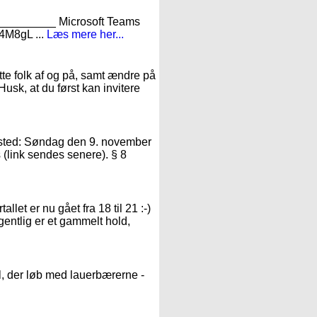
_______ Microsoft Teams
4M8gL ...
Læs mere her...
te folk af og på, samt ændre på
Husk, at du først kan invitere
r sted: Søndag den 9. november
 (link sendes senere). § 8
llet er nu gået fra 18 til 21 :-)
gentlig er et gammelt hold,
l, der løb med lauerbærerne -