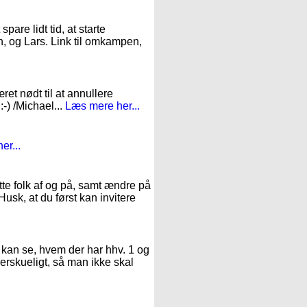
pare lidt tid, at starte
n, og Lars. Link til omkampen,
et nødt til at annullere
:-) /Michael...
Læs mere her...
er...
te folk af og på, samt ændre på
Husk, at du først kan invitere
O kan se, hvem der har hhv. 1 og
verskueligt, så man ikke skal