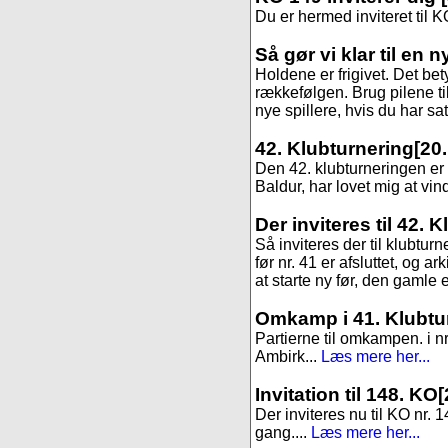
Du er hermed inviteret til K
Så gør vi klar til en 
Holdene er frigivet. Det be
rækkefølgen. Brug pilene til
nye spillere, hvis du har sa
42. Klubturnering
[20.
Den 42. klubturneringen er s
Baldur, har lovet mig at vind
Der inviteres til 42. 
Så inviteres der til klubtur
før nr. 41 er afsluttet, og 
at starte ny før, den gamle er
Omkamp i 41. Klubtu
Partierne til omkampen. i 
Ambirk...
Læs mere her...
Invitation til 148. KO
[
Der inviteres nu til KO nr. 1
gang....
Læs mere her...